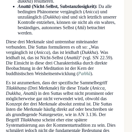
dukkha
) resultieren.
Anattā
(Nicht-Selbst, Substanzlosigkeit):
Da alle
bedingten Phänomene vergänglich (
Anicca
) und
unzulänglich (
Dukkha
) sind und sich letztlich unserer
Kontrolle entziehen, können sie nicht als ein wahres,
beständiges, autonomes Selbst (
Attā
) betrachtet
werden.
Diese drei Merkmale sind untrennbar miteinander
verbunden. Die Suttas formulieren es oft so: „Was
vergänglich ist (
Anicca
), das ist leidhaft (
Dukkha
). Was
leidhaft ist, das ist Nicht-Selbst (
Anattā
)“ (vgl. SN 22.59).
Die Einsicht in diese drei Charakteristika durch direkte
Beobachtung in der Meditation ist der Kern der
buddhistischen Weisheitsentwicklung (
Paññā
).
Es ist anzumerken, dass der spezifische Sammelbegriff
Tilakkhaṇa
(Drei Merkmale) für diese Triade (
Anicca,
Dukkha, Anattā
) in den Suttas selbst nicht prominent oder
möglicherweise gar nicht verwendet wird, obwohl das
Konzept der drei Merkmale absolut zentral ist. Die Suttas
listen die Merkmale häufig direkt auf oder beschreiben sie
als grundlegende Naturgesetze, wie in AN 3.136. Der
Begriff
Tilakkhaṇa
scheint eher eine spätere
Systematisierung aus der Kommentartradition zu sein. Dies
schmälert jedoch nicht die fundamentale Bedeutung des