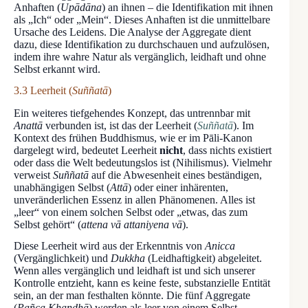
Anhaften (
Upādāna
) an ihnen – die Identifikation mit ihnen
als „Ich“ oder „Mein“. Dieses Anhaften ist die unmittelbare
Ursache des Leidens. Die Analyse der Aggregate dient
dazu, diese Identifikation zu durchschauen und aufzulösen,
indem ihre wahre Natur als vergänglich, leidhaft und ohne
Selbst erkannt wird.
3.3 Leerheit (
Suññatā
)
Ein weiteres tiefgehendes Konzept, das untrennbar mit
Anattā
verbunden ist, ist das der Leerheit (
Suññatā
). Im
Kontext des frühen Buddhismus, wie er im Pāli-Kanon
dargelegt wird, bedeutet Leerheit
nicht
, dass nichts existiert
oder dass die Welt bedeutungslos ist (Nihilismus). Vielmehr
verweist
Suññatā
auf die Abwesenheit eines beständigen,
unabhängigen Selbst (
Attā
) oder einer inhärenten,
unveränderlichen Essenz in allen Phänomenen. Alles ist
„leer“ von einem solchen Selbst oder „etwas, das zum
Selbst gehört“ (
attena vā attaniyena vā
).
Diese Leerheit wird aus der Erkenntnis von
Anicca
(Vergänglichkeit) und
Dukkha
(Leidhaftigkeit) abgeleitet.
Wenn alles vergänglich und leidhaft ist und sich unserer
Kontrolle entzieht, kann es keine feste, substanzielle Entität
sein, an der man festhalten könnte. Die fünf Aggregate
(
Pañca Khandhā
) werden als leer von einem Selbst