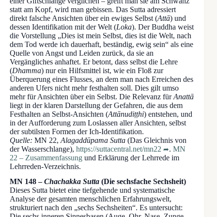
einer Giftschlange verglichen – greift man sie am Schwanz
statt am Kopf, wird man gebissen. Das Sutta adressiert
direkt falsche Ansichten über ein ewiges Selbst (
Attā
) und
dessen Identifikation mit der Welt (
Loka
). Der Buddha weist
die Vorstellung „Dies ist mein Selbst, dies ist die Welt, nach
dem Tod werde ich dauerhaft, beständig, ewig sein“ als eine
Quelle von Angst und Leiden zurück, da sie an
Vergängliches anhaftet. Er betont, dass selbst die Lehre
(
Dhamma
) nur ein Hilfsmittel ist, wie ein Floß zur
Überquerung eines Flusses, an dem man nach Erreichen des
anderen Ufers nicht mehr festhalten soll. Dies gilt umso
mehr für Ansichten über ein Selbst. Die Relevanz für
Anattā
liegt in der klaren Darstellung der Gefahren, die aus dem
Festhalten an Selbst-Ansichten (
Attānudiṭṭhi
) entstehen, und
in der Aufforderung zum Loslassen aller Ansichten, selbst
der subtilsten Formen der Ich-Identifikation.
Quelle:
MN 22,
Alagaddūpama Sutta
(Das Gleichnis von
der Wasserschlange),
https://suttacentral.net/mn22
.
MN
22 – Zusammenfassung
und Erklärung der Lehrrede im
Lehrreden-Verzeichnis.
MN 148 –
Chachakka Sutta
(Die sechsfache Sechsheit)
Dieses Sutta bietet eine tiefgehende und systematische
Analyse der gesamten menschlichen Erfahrungswelt,
strukturiert nach den „sechs Sechsheiten“. Es untersucht:
Die sechs inneren Sinnesbasen (Auge, Ohr, Nase, Zunge,