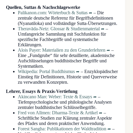
Quellen, Suttas & Nachschlagewerke
Palikanon.com: Wörterbuch & Suttas
– Die
zentrale deutsche Referenz für Begriffsdefinitionen
(Nyanatiloka) und vollständige Sutta-Übersetzungen.
Theravāda-Netz: Glossar & Studienmaterial
–
Umfangreiche Sammlung mit Suchfunktion für
spezifische Fachbegriffe und systematische
Erklärungen.
Alois Payer: Materialien zu den Grunderlehren
–
Eine „Fundgrube“ für sehr detaillierte, akademische
Aufschlüsselungen buddhistischer Begriffe und
Systematiken.
Wikipedia: Portal Buddhismus
– Enzyklopädischer
Einstieg für Definitionen, Historie und Querverweise
zu verwandten Konzepten.
Lehrer, Essays & Praxis-Vertiefung
Akincano Marc Weber: Texte & Essays
–
Tiefenpsychologische und philologische Analysen
zentraler buddhistischer Schlüsselbegriffe.
Fred von Allmen: Dharma-Texte & Artikel
–
Schriftliche Studien zur Klärung zentraler Aspekte
des Pfades und deren praktischer Anwendung.
Forest Sangha: Publikationen der Waldtradition
–