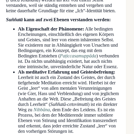
verstanden, weil sie ständig entstehen und vergehen und
keine dauerhafte Grundlage für eine „Ich“-Identität bieten.
Suññatā
kann auf zwei Ebenen verstanden werden:
Als Eigenschaft der Phänomene:
Alle bedingten
Erscheinungen, einschließlich des eigenen Körpers
und Geistes, sind leer von einem inhärenten Selbst.
Sie existieren nur in Abhängigkeit von Ursachen und
Bedingungen, ein Konzept, das eng mit dem
Bedingten Entstehen (
Paṭiccasamuppāda
) verbunden
ist. Da nichts unabhängig existiert, hat auch nichts
eine intrinsische, unveränderliche Natur oder Essenz.
Als meditative Erfahrung und Geistesbefreiung:
Leerheit ist auch ein Zustand des Geistes, der durch
tiefgehende Meditation erreicht wird. Hierbei ist der
Geist „leer“ von allen mentalen Verunreinigungen
(wie Gier, Hass und Verblendung) und von jeglichem
Anhaften an die Welt. Diese „Befreiung des Geistes
durch Leerheit“ (
Suññatā-cetovimutti
) ist ein direkter
Weg zu
Nibbāna
, dem Ende des Leidens. Es ist ein
Prozess, bei dem der Meditierende immer subtilere
Ebenen von Störung und Identifikation transzendiert
und erkennt, dass jeder erreichte Zustand „leer“ von
den vorherigen Störungen ist.