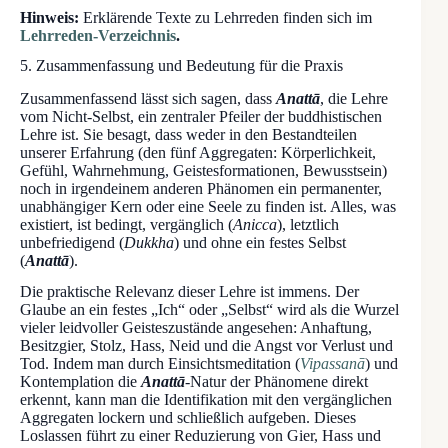
Hinweis:
Erklärende Texte zu Lehrreden finden sich im
Lehrreden-Verzeichnis
.
5. Zusammenfassung und Bedeutung für die Praxis
Zusammenfassend lässt sich sagen, dass
Anattā
, die Lehre
vom Nicht-Selbst, ein zentraler Pfeiler der buddhistischen
Lehre ist. Sie besagt, dass weder in den Bestandteilen
unserer Erfahrung (den fünf Aggregaten: Körperlichkeit,
Gefühl, Wahrnehmung, Geistesformationen, Bewusstsein)
noch in irgendeinem anderen Phänomen ein permanenter,
unabhängiger Kern oder eine Seele zu finden ist. Alles, was
existiert, ist bedingt, vergänglich (
Anicca
), letztlich
unbefriedigend (
Dukkha
) und ohne ein festes Selbst
(
Anattā
).
Die praktische Relevanz dieser Lehre ist immens. Der
Glaube an ein festes „Ich“ oder „Selbst“ wird als die Wurzel
vieler leidvoller Geisteszustände angesehen: Anhaftung,
Besitzgier, Stolz, Hass, Neid und die Angst vor Verlust und
Tod. Indem man durch Einsichtsmeditation (
Vipassanā
) und
Kontemplation die
Anattā
-Natur der Phänomene direkt
erkennt, kann man die Identifikation mit den vergänglichen
Aggregaten lockern und schließlich aufgeben. Dieses
Loslassen führt zu einer Reduzierung von Gier, Hass und