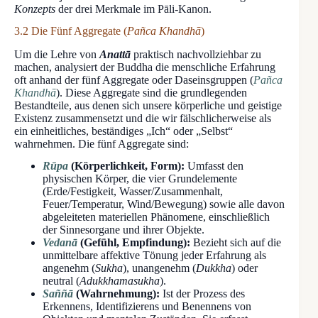
Konzepts
der drei Merkmale im Pāli-Kanon.
3.2 Die Fünf Aggregate (
Pañca Khandhā
)
Um die Lehre von
Anattā
praktisch nachvollziehbar zu
machen, analysiert der Buddha die menschliche Erfahrung
oft anhand der fünf Aggregate oder Daseinsgruppen (
Pañca
Khandhā
). Diese Aggregate sind die grundlegenden
Bestandteile, aus denen sich unsere körperliche und geistige
Existenz zusammensetzt und die wir fälschlicherweise als
ein einheitliches, beständiges „Ich“ oder „Selbst“
wahrnehmen. Die fünf Aggregate sind:
Rūpa
(Körperlichkeit, Form):
Umfasst den
physischen Körper, die vier Grundelemente
(Erde/Festigkeit, Wasser/Zusammenhalt,
Feuer/Temperatur, Wind/Bewegung) sowie alle davon
abgeleiteten materiellen Phänomene, einschließlich
der Sinnesorgane und ihrer Objekte.
Vedanā
(Gefühl, Empfindung):
Bezieht sich auf die
unmittelbare affektive Tönung jeder Erfahrung als
angenehm (
Sukha
), unangenehm (
Dukkha
) oder
neutral (
Adukkhamasukha
).
Saññā
(Wahrnehmung):
Ist der Prozess des
Erkennens, Identifizierens und Benennens von