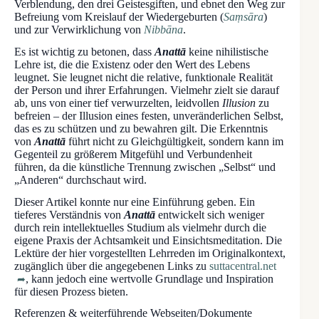
Verblendung, den drei Geistesgiften, und ebnet den Weg zur
Befreiung vom Kreislauf der Wiedergeburten (
Saṃsāra
)
und zur Verwirklichung von
Nibbāna
.
Es ist wichtig zu betonen, dass
Anattā
keine nihilistische
Lehre ist, die die Existenz oder den Wert des Lebens
leugnet. Sie leugnet nicht die relative, funktionale Realität
der Person und ihrer Erfahrungen. Vielmehr zielt sie darauf
ab, uns von einer tief verwurzelten, leidvollen
Illusion
zu
befreien – der Illusion eines festen, unveränderlichen Selbst,
das es zu schützen und zu bewahren gilt. Die Erkenntnis
von
Anattā
führt nicht zu Gleichgültigkeit, sondern kann im
Gegenteil zu größerem Mitgefühl und Verbundenheit
führen, da die künstliche Trennung zwischen „Selbst“ und
„Anderen“ durchschaut wird.
Dieser Artikel konnte nur eine Einführung geben. Ein
tieferes Verständnis von
Anattā
entwickelt sich weniger
durch rein intellektuelles Studium als vielmehr durch die
eigene Praxis der Achtsamkeit und Einsichtsmeditation. Die
Lektüre der hier vorgestellten Lehrreden im Originalkontext,
zugänglich über die angegebenen Links zu
suttacentral.net
, kann jedoch eine wertvolle Grundlage und Inspiration
für diesen Prozess bieten.
Referenzen & weiterführende Webseiten/Dokumente