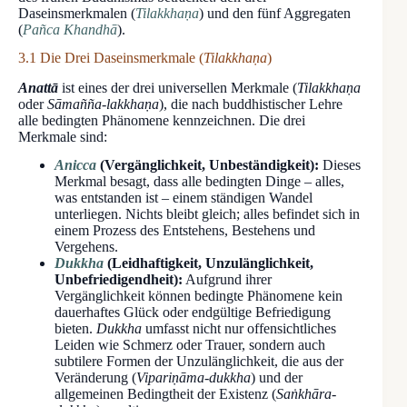
Daseinsmerkmalen (
Tilakkhaṇa
) und den fünf Aggregaten
(
Pañca Khandhā
).
3.1 Die Drei Daseinsmerkmale (
Tilakkhaṇa
)
Anattā
ist eines der drei universellen Merkmale (
Tilakkhaṇa
oder
Sāmañña-lakkhaṇa
), die nach buddhistischer Lehre
alle bedingten Phänomene kennzeichnen. Die drei
Merkmale sind:
Anicca
(Vergänglichkeit, Unbeständigkeit):
Dieses
Merkmal besagt, dass alle bedingten Dinge – alles,
was entstanden ist – einem ständigen Wandel
unterliegen. Nichts bleibt gleich; alles befindet sich in
einem Prozess des Entstehens, Bestehens und
Vergehens.
Dukkha
(Leidhaftigkeit, Unzulänglichkeit,
Unbefriedigendheit):
Aufgrund ihrer
Vergänglichkeit können bedingte Phänomene kein
dauerhaftes Glück oder endgültige Befriedigung
bieten.
Dukkha
umfasst nicht nur offensichtliches
Leiden wie Schmerz oder Trauer, sondern auch
subtilere Formen der Unzulänglichkeit, die aus der
Veränderung (
Vipariṇāma-dukkha
) und der
allgemeinen Bedingtheit der Existenz (
Saṅkhāra-