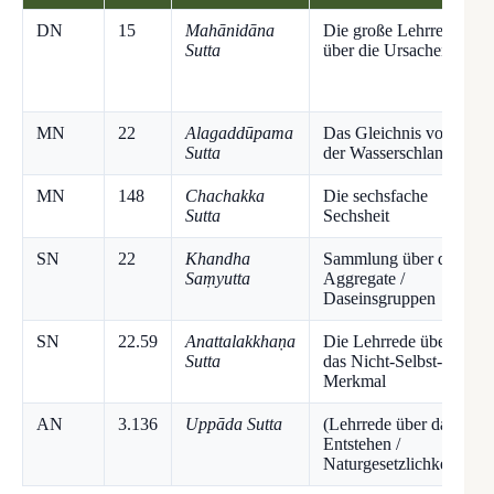
DN
15
Mahānidāna
Die große Lehrrede
Sutta
über die Ursachen
MN
22
Alagaddūpama
Das Gleichnis von
Sutta
der Wasserschlange
MN
148
Chachakka
Die sechsfache
Sutta
Sechsheit
SN
22
Khandha
Sammlung über die
Saṃyutta
Aggregate /
Daseinsgruppen
SN
22.59
Anattalakkhaṇa
Die Lehrrede über
Sutta
das Nicht-Selbst-
Merkmal
AN
3.136
Uppāda Sutta
(Lehrrede über das)
Entstehen /
Naturgesetzlichkeit