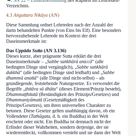
.
SN 22 – Zusammenfassung
des Kapitels im Lehrreden-
Verzeichnis.
4.3
Aṅguttara Nikāya
(AN)
Diese Sammlung ordnet Lehrreden nach der Anzahl der
darin behandelten Punkte (von Eins bis Elf). Eine besonders
hervorzuhebende Lehrrede im Kontext der drei
Daseinsmerkmale ist:
Das
Uppāda Sutta
(AN 3.136)
Dieses kurze, aber prägnante Sutta erklärt die drei
Daseinsmerkmale – „
Sabbe saṅkhārā aniccā
“ (alle
bedingten Dinge sind vergänglich), „
Sabbe saṅkhārā
dukkhā
“ (alle bedingten Dinge sind leidhaft) und „
Sabbe
dhammā anattā
“ (alle Dinge sind nicht-selbst) – als
grundlegende, feststehende Naturgesetze. Es verwendet die
Begriffe „
ṭhitāva sā dhātu
“ (dieses Element/Prinzip besteht),
Dhammaṭṭhitatā
(Beständigkeit des Prinzips/Gesetzes) und
Dhammaniyāmatā
(Gesetzmäßigkeit des
Prinzips/Gesetzes), um ihren universellen Charakter zu
betonen. Diese Gesetze gelten unabhängig davon, ob ein
Vollendeter (
Tathāgata
, d. h. ein Buddha) in der Welt
erscheint oder nicht. Ein Buddha ist demnach nicht der
Erfinder dieser Wahrheiten, sondern derjenige, der sie
wiederentdeckt, vollkommen versteht und sie dann der Welt