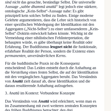
sind nicht
das gesuchte, beständige Selbst. Die universelle
Aussage „
sabbe dhammā anattā
“ legt jedoch eine stärkere,
ontologische „Kein-Selbst“-Aussage nahe: Es gibt
prinzipiell kein solches Selbst zu finden. Einige moderne
Gelehrte argumentieren, dass die Lehre sich historisch von
einer spezifischen Widerlegung der Identifikation mit den
Aggregaten („Nicht-Selbst“) zu einer umfassenderen „Kein-
Selbst“-Doktrin entwickelt haben könnte. Wichtig ist die
Vermeidung einer nihilistischen Fehlinterpretation, die
behaupten würde, es gäbe überhaupt keine Realität oder
Erfahrung. Der Buddhismus
leugnet nicht
die funktionale,
erfahrbare Realität der Person, sondern die Existenz eines
permanenten, unveränderlichen Kerns
.
Für die buddhistische Praxis ist die Konsequenz
entscheidend: Das Leiden entsteht durch die Anhaftung an
die
Vorstellung
eines festen Selbst, die auf der Identifikation
mit den vergänglichen Aggregaten beruht. Das Verständnis
von
Anattā
zielt darauf ab, diese Identifikation und die
daraus resultierende Anhaftung aufzugeben.
3.
Anattā
im Kontext: Verbundene Konzepte
Das Verständnis von
Anattā
wird erleichtert, wenn man es
im Zusammenhang mit zwei weiteren zentralen Konzepten
des frühen Buddhismus betrachtet: den drei