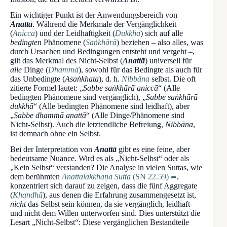
Ein wichtiger Punkt ist der Anwendungsbereich von
Anattā
. Während die Merkmale der Vergänglichkeit
(
Anicca
) und der Leidhaftigkeit (
Dukkha
) sich auf alle
bedingten
Phänomene (
Saṅkhārā
) beziehen – also alles, was
durch Ursachen und Bedingungen entsteht und vergeht –,
gilt das Merkmal des Nicht-Selbst (
Anattā
) universell für
alle
Dinge (
Dhammā
), sowohl für das Bedingte als auch für
das Unbedingte (
Asaṅkhata
), d. h.
Nibbāna
selbst. Die oft
zitierte Formel lautet: „
Sabbe saṅkhārā aniccā
“ (Alle
bedingten Phänomene sind vergänglich), „
Sabbe saṅkhārā
dukkhā
“ (Alle bedingten Phänomene sind leidhaft), aber
„
Sabbe dhammā anattā
“ (Alle Dinge/Phänomene sind
Nicht-Selbst). Auch die letztendliche Befreiung,
Nibbāna
,
ist demnach ohne ein Selbst.
Bei der Interpretation von
Anattā
gibt es eine feine, aber
bedeutsame Nuance. Wird es als „Nicht-Selbst“ oder als
„Kein Selbst“ verstanden? Die Analyse in vielen Suttas, wie
dem berühmten
Anattalakkhaṇa Sutta
(SN 22.59)
,
konzentriert sich darauf zu zeigen, dass die fünf Aggregate
(
Khandhā
), aus denen die Erfahrung zusammengesetzt ist,
nicht
das Selbst sein können, da sie vergänglich, leidhaft
und nicht dem Willen unterworfen sind. Dies unterstützt die
Lesart „Nicht-Selbst“: Diese vergänglichen Bestandteile