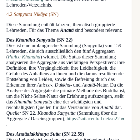
Lehrreden-Verzeichnis.
4.2
Saṃyutta Nikāya
(SN)
Diese Sammlung enthält kürzere, thematisch gruppierte
Lehrreden. Für das Thema
Anattā
sind besonders relevant:
Das
Khandha Saṃyutta
(SN 22)
Dies ist eine umfangreiche Sammlung (Saṃyutta) von 159
Lehrreden, die sich ausschließlich den fünf Aggregaten
(
Pañca Khandhā
) widmet. Die Suttas dieser Sammlung
analysieren die Aggregate aus vielfältigen Perspektiven: ihre
Definition, ihre Vergänglichkeit, ihre Leidhaftigkeit, die
Gefahr des Anhaftens an ihnen und die daraus resultierende
Entstehung von Leiden, sowie die Befreiung durch das
Erkennen ihrer
Anicca-
,
Dukkha-
und
Anattā
-Natur. Da die
Analyse der Aggregate die primäre Methode des Buddha ist,
um die Nicht-Selbst-Natur der Erfahrung aufzuzeigen, stellt
das
Khandha Saṃyutta
eine der wichtigsten und
reichhaltigsten Quellen für das Verständnis von
Anattā
dar.
Quelle:
SN 22,
Khandha Saṃyutta
(Sammlung über die
Aggregate / Daseinsgruppen),
https://suttacentral.net/sn22
.
Das
Anattalakkhaṇa Sutta
(SN 22.59)
Diese Lehrrede ist von herausragender Bedeutung, da sie