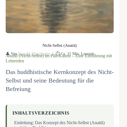
Nicht-Selbst (Anattā)
👤 Von
Ronald Mayrhofer
| ⏱️ Ca. 21 Min. Lesezeit
Anattā
(Nicht-Selbst) im Pāli-Kanon – Eine Einführung mit
Lehrreden
Das buddhistische Kernkonzept des Nicht-
Selbst und seine Bedeutung für die
Befreiung
INHALTSVERZEICHNIS
Einleitung: Das Konzept des Nicht-Selbst (Anattā)