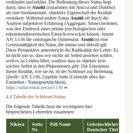
verkündet und erklärt. Die Bedeutung dieses Suttas liegt
darin, dass es
Anattā
(zusammen mit
Anicca
und
Dukkha
)
als eine fundamentale, objektive Eigenschaft der Realität
verankert. Während andere Suttas
Anattā
oft durch die
Analyse subjektiver Erfahrung (Aggregate, Sinne) herleiten,
was den Eindruck einer primär psychologischen oder
erkenntnistheoretischen Einsicht erwecken könnte, betont
AN 3.136 die ontologische Dimension:
Anattā
ist eine
Gesetzmäßigkeit der Natur, die immer und überall gilt.
Diese Perspektive unterstreicht die Radikalität der Lehre: Es
ist nicht nur so, dass wir nichts als Selbst
ansehen sollten
,
weil es zu Leiden führt, sondern dass es objektiv
kein
solches Selbst in den Phänomenen
gibt
. Die Erkenntnis
dieser Realität, wie sie ist, ist der Schlüssel zur Befreiung.
Quelle:
AN 3.136,
Uppāda Sutta
(Lehrrede über das
Entstehen / Naturgesetzlichkeit),
https://suttacentral.net/an3.136
.
4.4 Tabelle der Schlüssel-Suttas
Die folgende Tabelle fasst die wichtigsten hier
besprochenen Lehrreden zusammen:
Nikāya
Sutta
Pāli Name
Gebräuchlicher
Nr.
Deutscher Titel