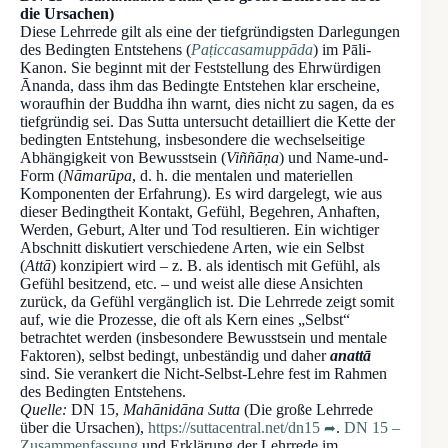
die Ursachen)
Diese Lehrrede gilt als eine der tiefgründigsten Darlegungen
des Bedingten Entstehens (
Paṭiccasamuppāda
) im Pāli-
Kanon. Sie beginnt mit der Feststellung des Ehrwürdigen
Ānanda, dass ihm das Bedingte Entstehen klar erscheine,
woraufhin der Buddha ihn warnt, dies nicht zu sagen, da es
tiefgründig sei. Das Sutta untersucht detailliert die Kette der
bedingten Entstehung, insbesondere die wechselseitige
Abhängigkeit von Bewusstsein (
Viññāṇa
) und Name-und-
Form (
Nāmarūpa
, d. h. die mentalen und materiellen
Komponenten der Erfahrung). Es wird dargelegt, wie aus
dieser Bedingtheit Kontakt, Gefühl, Begehren, Anhaften,
Werden, Geburt, Alter und Tod resultieren. Ein wichtiger
Abschnitt diskutiert verschiedene Arten, wie ein Selbst
(
Attā
) konzipiert wird – z. B. als identisch mit Gefühl, als
Gefühl besitzend, etc. – und weist alle diese Ansichten
zurück, da Gefühl vergänglich ist. Die Lehrrede zeigt somit
auf, wie die Prozesse, die oft als Kern eines „Selbst“
betrachtet werden (insbesondere Bewusstsein und mentale
Faktoren), selbst bedingt, unbeständig und daher
anattā
sind. Sie verankert die Nicht-Selbst-Lehre fest im Rahmen
des Bedingten Entstehens.
Quelle:
DN 15,
Mahānidāna Sutta
(Die große Lehrrede
über die Ursachen),
https://suttacentral.net/dn15
.
DN 15 –
Zusammenfassung
und Erklärung der Lehrrede im