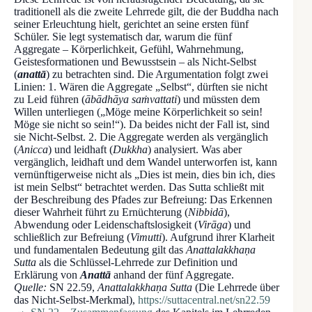
traditionell als die zweite Lehrrede gilt, die der Buddha nach
seiner Erleuchtung hielt, gerichtet an seine ersten fünf
Schüler. Sie legt systematisch dar, warum die fünf
Aggregate – Körperlichkeit, Gefühl, Wahrnehmung,
Geistesformationen und Bewusstsein – als Nicht-Selbst
(
anattā
) zu betrachten sind. Die Argumentation folgt zwei
Linien: 1. Wären die Aggregate „Selbst“, dürften sie nicht
zu Leid führen (
ābādhāya saṁvattati
) und müssten dem
Willen unterliegen („Möge meine Körperlichkeit so sein!
Möge sie nicht so sein!“). Da beides nicht der Fall ist, sind
sie Nicht-Selbst. 2. Die Aggregate werden als vergänglich
(
Anicca
) und leidhaft (
Dukkha
) analysiert. Was aber
vergänglich, leidhaft und dem Wandel unterworfen ist, kann
vernünftigerweise nicht als „Dies ist mein, dies bin ich, dies
ist mein Selbst“ betrachtet werden. Das Sutta schließt mit
der Beschreibung des Pfades zur Befreiung: Das Erkennen
dieser Wahrheit führt zu Ernüchterung (
Nibbidā
),
Abwendung oder Leidenschaftslosigkeit (
Virāga
) und
schließlich zur Befreiung (
Vimutti
). Aufgrund ihrer Klarheit
und fundamentalen Bedeutung gilt das
Anattalakkhaṇa
Sutta
als die Schlüssel-Lehrrede zur Definition und
Erklärung von
Anattā
anhand der fünf Aggregate.
Quelle:
SN 22.59,
Anattalakkhaṇa Sutta
(Die Lehrrede über
das Nicht-Selbst-Merkmal),
https://suttacentral.net/sn22.59