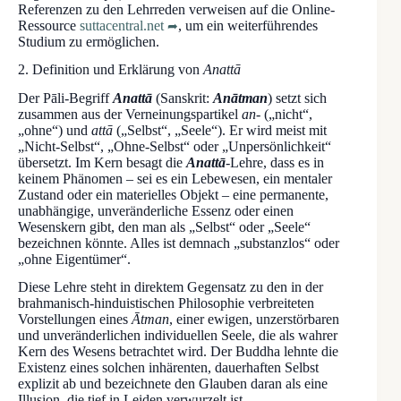
Referenzen zu den Lehrreden verweisen auf die Online-
Ressource
suttacentral.net
, um ein weiterführendes
Studium zu ermöglichen.
2. Definition und Erklärung von
Anattā
Der Pāli-Begriff
Anattā
(Sanskrit:
Anātman
) setzt sich
zusammen aus der Verneinungspartikel
an-
(„nicht“,
„ohne“) und
attā
(„Selbst“, „Seele“). Er wird meist mit
„Nicht-Selbst“, „Ohne-Selbst“ oder „Unpersönlichkeit“
übersetzt. Im Kern besagt die
Anattā
-Lehre, dass es in
keinem Phänomen – sei es ein Lebewesen, ein mentaler
Zustand oder ein materielles Objekt – eine permanente,
unabhängige, unveränderliche Essenz oder einen
Wesenskern gibt, den man als „Selbst“ oder „Seele“
bezeichnen könnte. Alles ist demnach „substanzlos“ oder
„ohne Eigentümer“.
Diese Lehre steht in direktem Gegensatz zu den in der
brahmanisch-hinduistischen Philosophie verbreiteten
Vorstellungen eines
Ātman
, einer ewigen, unzerstörbaren
und unveränderlichen individuellen Seele, die als wahrer
Kern des Wesens betrachtet wird. Der Buddha lehnte die
Existenz eines solchen inhärenten, dauerhaften Selbst
explizit ab und bezeichnete den Glauben daran als eine
Illusion, die tief in Leiden verwurzelt ist.