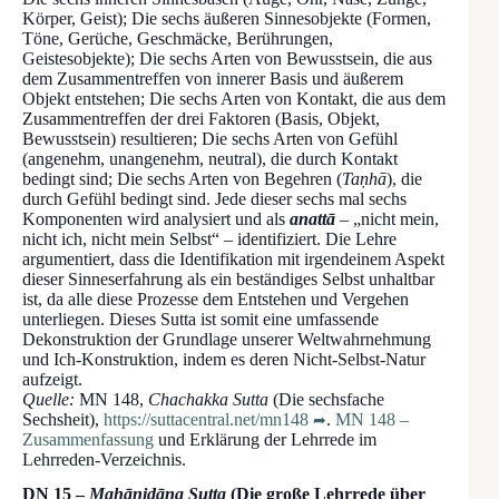
Körper, Geist); Die sechs äußeren Sinnesobjekte (Formen,
Töne, Gerüche, Geschmäcke, Berührungen,
Geistesobjekte); Die sechs Arten von Bewusstsein, die aus
dem Zusammentreffen von innerer Basis und äußerem
Objekt entstehen; Die sechs Arten von Kontakt, die aus dem
Zusammentreffen der drei Faktoren (Basis, Objekt,
Bewusstsein) resultieren; Die sechs Arten von Gefühl
(angenehm, unangenehm, neutral), die durch Kontakt
bedingt sind; Die sechs Arten von Begehren (
Taṇhā
), die
durch Gefühl bedingt sind. Jede dieser sechs mal sechs
Komponenten wird analysiert und als
anattā
– „nicht mein,
nicht ich, nicht mein Selbst“ – identifiziert. Die Lehre
argumentiert, dass die Identifikation mit irgendeinem Aspekt
dieser Sinneserfahrung als ein beständiges Selbst unhaltbar
ist, da alle diese Prozesse dem Entstehen und Vergehen
unterliegen. Dieses Sutta ist somit eine umfassende
Dekonstruktion der Grundlage unserer Weltwahrnehmung
und Ich-Konstruktion, indem es deren Nicht-Selbst-Natur
aufzeigt.
Quelle:
MN 148,
Chachakka Sutta
(Die sechsfache
Sechsheit),
https://suttacentral.net/mn148
.
MN 148 –
Zusammenfassung
und Erklärung der Lehrrede im
Lehrreden-Verzeichnis.
DN 15 –
Mahānidāna Sutta
(Die große Lehrrede über