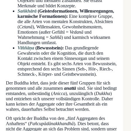
Objekten und mentalen Zuständen. Sie erfasst
Merkmale und bildet Konzepte.
Saṅkhārā
(Geistesformationen, Willensregungen,
karmische Formationen):
Eine komplexe Gruppe,
die alle Arten von mentalen Konstrukten, Absichten
(
Cetanā
), Willensakten, Gewohnheitsmustern,
Emotionen (außer Gefühl =
Vedanā
und
Wahrnehmung =
Saññā
) und karmisch wirksamen
Handlungen umfasst.
Viññāṇa
(Bewusstsein):
Das grundlegende
Gewahrsein oder die Kognition, die durch den
Kontakt zwischen einem Sinnesorgan und seinem
Objekt entsteht. Es gibt sechs Arten von Bewusstsein,
entsprechend den sechs Sinnen (Seh-, Hör-, Riech-,
Schmeck-, Körper- und Geistbewusstsein).
Der Buddha lehrt, dass jede dieser fünf Gruppen für sich
genommen und alle zusammen
anattā
sind. Sie sind bedingt
entstanden, unbeständig (
Anicca
), unzulänglich (
Dukkha
)
und entziehen sich unserer vollständigen Kontrolle. Daher
kann keines der Aggregate oder ihre Gesamtheit als ein
wahres, dauerhaftes Selbst betrachtet werden.
Oft spricht der Buddha von den „fünf Aggregaten des
Anhaftens“ (
Pañcupādānakkhandhā
). Dies betont, dass
nicht die Aggregate an sich das Problem sind, sondern unser