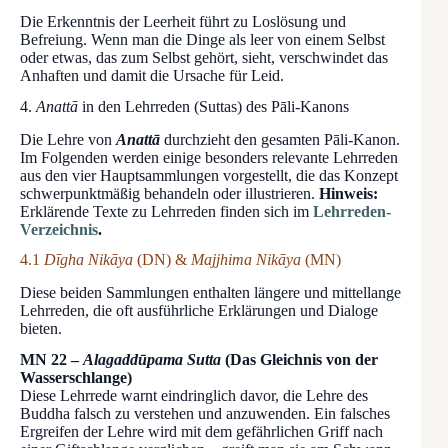
Die Erkenntnis der Leerheit führt zu Loslösung und
Befreiung. Wenn man die Dinge als leer von einem Selbst
oder etwas, das zum Selbst gehört, sieht, verschwindet das
Anhaften und damit die Ursache für Leid.
4.
Anattā
in den Lehrreden (Suttas) des Pāli-Kanons
Die Lehre von
Anattā
durchzieht den gesamten Pāli-Kanon.
Im Folgenden werden einige besonders relevante Lehrreden
aus den vier Hauptsammlungen vorgestellt, die das Konzept
schwerpunktmäßig behandeln oder illustrieren.
Hinweis:
Erklärende Texte zu Lehrreden finden sich im
Lehrreden-
Verzeichnis
.
4.1
Dīgha Nikāya
(DN) &
Majjhima Nikāya
(MN)
Diese beiden Sammlungen enthalten längere und mittellange
Lehrreden, die oft ausführliche Erklärungen und Dialoge
bieten.
MN 22 –
Alagaddūpama Sutta
(Das Gleichnis von der
Wasserschlange)
Diese Lehrrede warnt eindringlich davor, die Lehre des
Buddha falsch zu verstehen und anzuwenden. Ein falsches
Ergreifen der Lehre wird mit dem gefährlichen Griff nach