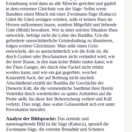
Ermahnung wird dann an alle Mönche gerichtet und gipfelt
in dem extremen Gleichnis von der Säge: Selbst wenn
Banditen einen Mönch mit einer Zweimann-Säge (
Kakaca
)
Glied für Glied zersägen würden, solle er keinen Hass im
Herzen aufkommen lassen, sondern Mitgefühl und liebende
Güte (
Mettā
) bewahren. Wer in einer solchen Situation Hass
entwickle, befolge nicht die Lehre des Buddha. Um die
geforderte unerschütterliche Geisteshaltung zu illustrieren,
folgen weitere Gleichnisse: Man solle einen Geist
entwickeln, der so unerschütterlich wie die Erde ist, die
durch Graben oder Beschmutzen nicht verändert wird; wie
der leere Raum, in den man keine Bilder malen kann; wie
der Fluss Ganges, der durch eine Fackel nicht erhitzt
werden kann; und wie ein gut gegerbter, weicher
Katzenfell-Sack, der auf Reibung nicht raschelt.
Abschließend erzählt der Buddha die Geschichte der
Dienerin Kālī, die die vermeintliche Sanftmut ihrer Herrin
Vedehikā durch wiederholtes zu spätes Aufstehen auf die
Probe stellt, bis diese ihre Beherrschung verliert und Kālī
verletzt. Dies zeigt, dass wahre Gelassenheit sich erst unter
Provokation bewährt.
Analyse der Bildsprache:
Das zentrale und
namensgebende Bild ist die Säge (
Kakaca
), speziell die
Zweimann-Säge, die extreme Brutalität und Schmerz