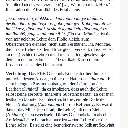
Schulter ladend, weiterziehen? […] Wahrlich nicht, Herr.“ –
Illustration der Absurdität des Festhaltens.
„Evameva kho, bhikkhave, kullūpamo mayā dhammo
desito nittharaṇatthāya no gahaṇatthāya. Kullūpamaṁ vo,
bhikkhave, dhammaṁ desitaṁ ājānantehi dhammāpi vo
pahātabbā, pageva adhammā.“
: „Ebenso, Mönche, ist die
von mir gelehrte Lehre dem Floße gleich, zum
Überschreiten dienend, nicht zum Festhalten. Ihr, Mönche,
die ihr die Lehre als dem Floße gleich versteht, müsst selbst
an den (rechten) Lehren nicht mehr haften, geschweige
denn an den unrechten.“ – Die radikale Konsequenz:
Loslassen selbst des Heilsamen.
Vertiefung:
Das Floß-Gleichnis ist eine der berühmtesten
und wichtigsten Aussagen über die Natur des
Dhamma
. Es
steht in engem Zusammenhang mit der Lehre von der
Leerheit (
Suññatā
), da es impliziert, dass auch die Lehre
selbst keine absolute, inhärente Substanz besitzt, an der man
festhalten könnte. Es unterstreicht die zentrale Rolle der
Nicht-Anhaftung (
Anupādāna
) für die Befreiung. Es warnt
davor, das Mittel (den Pfad, die Lehre) mit dem Ziel
(
Nibbāna
) zu verwechseln. Dieses Gleichnis kann als eine
Art Meta-Lehre betrachtet werden – eine Lehre über die
Lehre selbst. Es zeigt eine bemerkenswerte Selbstreflexivität