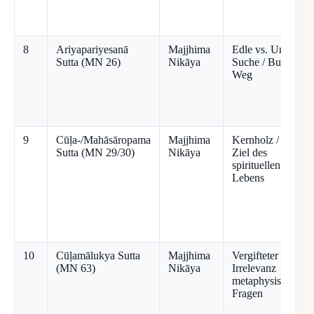
8
Ariyapariyesanā
Majjhima
Edle vs. Unedle
Sutta (MN 26)
Nikāya
Suche / Buddhas
Weg
9
Cūḷa-/Mahāsāropama
Majjhima
Kernholz / Wahre
Sutta (MN 29/30)
Nikāya
Ziel des
spirituellen
Lebens
10
Cūḷamālukya Sutta
Majjhima
Vergifteter Pfeil /
(MN 63)
Nikāya
Irrelevanz
metaphysischer
Fragen