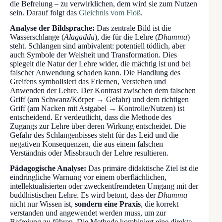
die Befreiung – zu verwirklichen, dem wird sie zum Nutzen
sein. Darauf folgt das
Gleichnis vom Floß
.
Analyse der Bildsprache:
Das zentrale Bild ist die
Wasserschlange (
Alagadda
), die für die Lehre (
Dhamma
)
steht. Schlangen sind ambivalent: potentiell tödlich, aber
auch Symbole der Weisheit und Transformation. Dies
spiegelt die Natur der Lehre wider, die mächtig ist und bei
falscher Anwendung schaden kann. Die Handlung des
Greifens symbolisiert das Erlernen, Verstehen und
Anwenden der Lehre. Der Kontrast zwischen dem falschen
Griff (am Schwanz/Körper → Gefahr) und dem richtigen
Griff (am Nacken mit Astgabel → Kontrolle/Nutzen) ist
entscheidend. Er verdeutlicht, dass die Methode des
Zugangs zur Lehre über deren Wirkung entscheidet. Die
Gefahr des Schlangenbisses steht für das Leid und die
negativen Konsequenzen, die aus einem falschen
Verständnis oder Missbrauch der Lehre resultieren.
Pädagogische Analyse:
Das primäre didaktische Ziel ist die
eindringliche Warnung vor einem oberflächlichen,
intellektualisierten oder zweckentfremdeten Umgang mit der
buddhistischen Lehre. Es wird betont, dass der
Dhamma
nicht nur Wissen ist,
sondern eine Praxis
, die korrekt
verstanden und angewendet werden muss, um zur
Befreiung zu führen. Die Methode kombiniert eine direkte