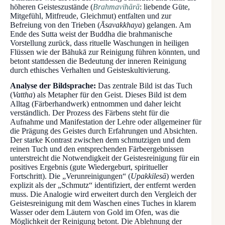
höheren Geisteszustände (
Brahmavihārā
: liebende Güte,
Mitgefühl, Mitfreude, Gleichmut) entfalten und zur
Befreiung von den Trieben (
Āsavakkhaya
) gelangen. Am
Ende des Sutta weist der Buddha die brahmanische
Vorstellung zurück, dass rituelle Waschungen in heiligen
Flüssen wie der Bāhukā zur Reinigung führen könnten, und
betont stattdessen die Bedeutung der inneren Reinigung
durch ethisches Verhalten und Geisteskultivierung.
Analyse der Bildsprache:
Das zentrale Bild ist das Tuch
(
Vattha
) als Metapher für den Geist. Dieses Bild ist dem
Alltag (Färberhandwerk) entnommen und daher leicht
verständlich. Der Prozess des Färbens steht für die
Aufnahme und Manifestation der Lehre oder allgemeiner für
die Prägung des Geistes durch Erfahrungen und Absichten.
Der starke Kontrast zwischen dem schmutzigen und dem
reinen Tuch und den entsprechenden Färbeergebnissen
unterstreicht die Notwendigkeit der Geistesreinigung für ein
positives Ergebnis (gute Wiedergeburt, spiritueller
Fortschritt). Die „Verunreinigungen“ (
Upakkilesā
) werden
explizit als der „Schmutz“ identifiziert, der entfernt werden
muss. Die Analogie wird erweitert durch den Vergleich der
Geistesreinigung mit dem Waschen eines Tuches in klarem
Wasser oder dem Läutern von Gold im Ofen, was die
Möglichkeit der Reinigung betont. Die Ablehnung der