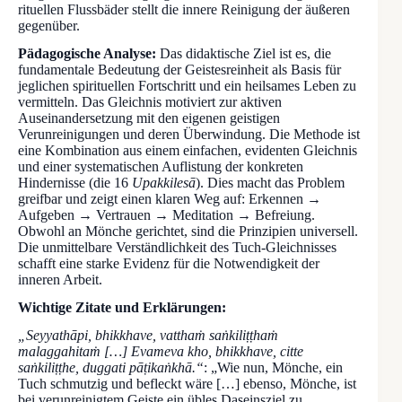
rituellen Flussbäder stellt die innere Reinigung der äußeren
gegenüber.
Pädagogische Analyse:
Das didaktische Ziel ist es, die
fundamentale Bedeutung der Geistesreinheit als Basis für
jeglichen spirituellen Fortschritt und ein heilsames Leben zu
vermitteln. Das Gleichnis motiviert zur aktiven
Auseinandersetzung mit den eigenen geistigen
Verunreinigungen und deren Überwindung. Die Methode ist
eine Kombination aus einem einfachen, evidenten Gleichnis
und einer systematischen Auflistung der konkreten
Hindernisse (die 16
Upakkilesā
). Dies macht das Problem
greifbar und zeigt einen klaren Weg auf: Erkennen →
Aufgeben → Vertrauen → Meditation → Befreiung.
Obwohl an Mönche gerichtet, sind die Prinzipien universell.
Die unmittelbare Verständlichkeit des Tuch-Gleichnisses
schafft eine starke Evidenz für die Notwendigkeit der
inneren Arbeit.
Wichtige Zitate und Erklärungen:
„Seyyathāpi, bhikkhave, vatthaṁ saṅkiliṭṭhaṁ
malaggahitaṁ […] Evameva kho, bhikkhave, citte
saṅkiliṭṭhe, duggati pāṭikaṅkhā.“
: „Wie nun, Mönche, ein
Tuch schmutzig und befleckt wäre […] ebenso, Mönche, ist
bei verunreinigtem Geiste ein übles Daseinsziel zu