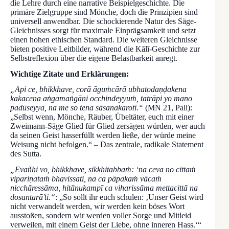
die Lehre durch eine narrative Beispielgeschichte. Die
primäre Zielgruppe sind Mönche, doch die Prinzipien sind
universell anwendbar. Die schockierende Natur des Säge-
Gleichnisses sorgt für maximale Einprägsamkeit und setzt
einen hohen ethischen Standard. Die weiteren Gleichnisse
bieten positive Leitbilder, während die Kālī-Geschichte zur
Selbstreflexion über die eigene Belastbarkeit anregt.
Wichtige Zitate und Erklärungen:
„Api ce, bhikkhave, corā āguṁcārā ubhatodaṇḍakena
kakacena aṅgamaṅgāni occhindeyyuṁ, tatrāpi yo mano
padūseyya, na me so tena sāsanakaroti.“
(MN 21, Pali):
„Selbst wenn, Mönche, Räuber, Übeltäter, euch mit einer
Zweimann-Säge Glied für Glied zersägen würden, wer auch
da seinen Geist hasserfüllt werden ließe, der würde meine
Weisung nicht befolgen.“ – Das zentrale, radikale Statement
des Sutta.
„Evañhi vo, bhikkhave, sikkhitabbaṁ: ‘na ceva no cittaṁ
vipariṇataṁ bhavissati, na ca pāpakaṁ vācaṁ
nicchāressāma, hitānukampī ca viharissāma mettacittā na
dosantarā’ti.“
: „So sollt ihr euch schulen: ‚Unser Geist wird
nicht verwandelt werden, wir werden kein böses Wort
ausstoßen, sondern wir werden voller Sorge und Mitleid
verweilen, mit einem Geist der Liebe, ohne inneren Hass.‘“