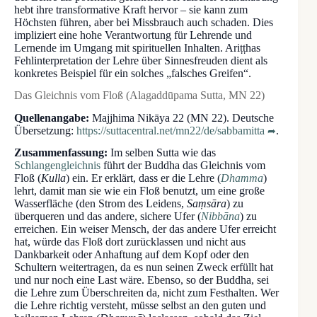
hebt ihre transformative Kraft hervor – sie kann zum
Höchsten führen, aber bei Missbrauch auch schaden. Dies
impliziert eine hohe Verantwortung für Lehrende und
Lernende im Umgang mit spirituellen Inhalten. Ariṭṭhas
Fehlinterpretation der Lehre über Sinnesfreuden dient als
konkretes Beispiel für ein solches „falsches Greifen“.
Das Gleichnis vom Floß (Alagaddūpama Sutta, MN 22)
Quellenangabe:
Majjhima Nikāya 22 (MN 22). Deutsche
Übersetzung:
https://suttacentral.net/mn22/de/sabbamitta
.
Zusammenfassung:
Im selben Sutta wie das
Schlangengleichnis
führt der Buddha das Gleichnis vom
Floß (
Kulla
) ein. Er erklärt, dass er die Lehre (
Dhamma
)
lehrt, damit man sie wie ein Floß benutzt, um eine große
Wasserfläche (den Strom des Leidens,
Saṃsāra
) zu
überqueren und das andere, sichere Ufer (
Nibbāna
) zu
erreichen. Ein weiser Mensch, der das andere Ufer erreicht
hat, würde das Floß dort zurücklassen und nicht aus
Dankbarkeit oder Anhaftung auf dem Kopf oder den
Schultern weitertragen, da es nun seinen Zweck erfüllt hat
und nur noch eine Last wäre. Ebenso, so der Buddha, sei
die Lehre zum Überschreiten da, nicht zum Festhalten. Wer
die Lehre richtig versteht, müsse selbst an den guten und