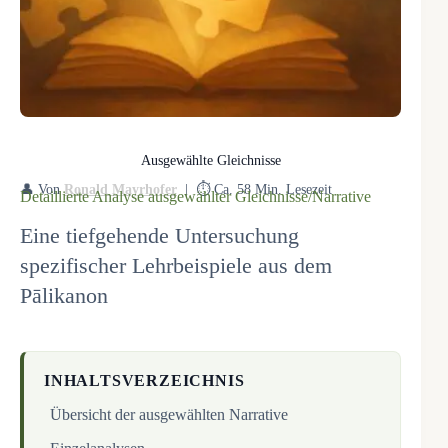
Ausgewählte Gleichnisse
👤 Von
Ronald Mayrhofer
| ⏱️ Ca. 58 Min. Lesezeit
Detaillierte Analyse ausgewählter Gleichnisse/Narrative
Eine tiefgehende Untersuchung
spezifischer Lehrbeispiele aus dem
Pālikanon
INHALTSVERZEICHNIS
Übersicht der ausgewählten Narrative