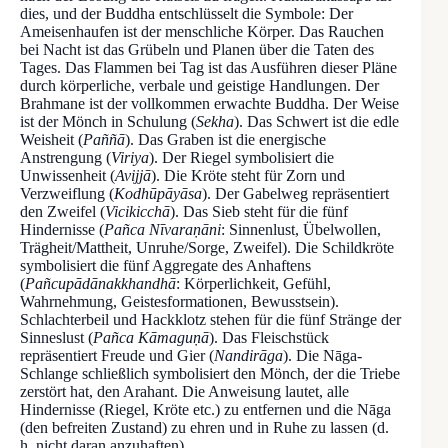
dies, und der Buddha entschlüsselt die Symbole: Der
Ameisenhaufen ist der menschliche Körper. Das Rauchen
bei Nacht ist das Grübeln und Planen über die Taten des
Tages. Das Flammen bei Tag ist das Ausführen dieser Pläne
durch körperliche, verbale und geistige Handlungen. Der
Brahmane ist der vollkommen erwachte Buddha. Der Weise
ist der Mönch in Schulung (
Sekha
). Das Schwert ist die edle
Weisheit (
Paññā
). Das Graben ist die energische
Anstrengung (
Viriya
). Der Riegel symbolisiert die
Unwissenheit (
Avijjā
). Die Kröte steht für Zorn und
Verzweiflung (
Kodhūpāyāsa
). Der Gabelweg repräsentiert
den Zweifel (
Vicikicchā
). Das Sieb steht für die fünf
Hindernisse (
Pañca Nīvaraṇāni
: Sinnenlust, Übelwollen,
Trägheit/Mattheit, Unruhe/Sorge, Zweifel). Die Schildkröte
symbolisiert die fünf Aggregate des Anhaftens
(
Pañcupādānakkhandhā
: Körperlichkeit, Gefühl,
Wahrnehmung, Geistesformationen, Bewusstsein).
Schlachterbeil und Hackklotz stehen für die fünf Stränge der
Sinneslust (
Pañca Kāmaguṇā
). Das Fleischstück
repräsentiert Freude und Gier (
Nandirāga
). Die Nāga-
Schlange schließlich symbolisiert den Mönch, der die Triebe
zerstört hat, den Arahant. Die Anweisung lautet, alle
Hindernisse (Riegel, Kröte etc.) zu entfernen und die Nāga
(den befreiten Zustand) zu ehren und in Ruhe zu lassen (d.
h. nicht daran anzuhaften).