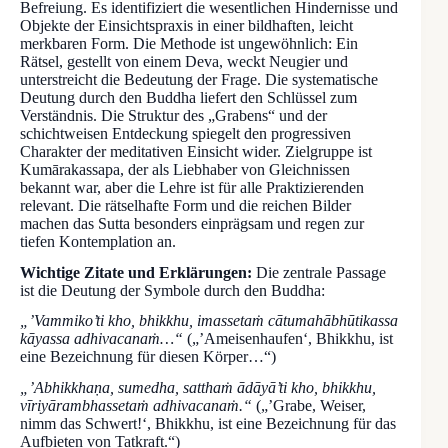
Befreiung. Es identifiziert die wesentlichen Hindernisse und
Objekte der Einsichtspraxis in einer bildhaften, leicht
merkbaren Form. Die Methode ist ungewöhnlich: Ein
Rätsel, gestellt von einem Deva, weckt Neugier und
unterstreicht die Bedeutung der Frage. Die systematische
Deutung durch den Buddha liefert den Schlüssel zum
Verständnis. Die Struktur des „Grabens“ und der
schichtweisen Entdeckung spiegelt den progressiven
Charakter der meditativen Einsicht wider. Zielgruppe ist
Kumārakassapa, der als Liebhaber von Gleichnissen
bekannt war, aber die Lehre ist für alle Praktizierenden
relevant. Die rätselhafte Form und die reichen Bilder
machen das Sutta besonders einprägsam und regen zur
tiefen Kontemplation an.
Wichtige Zitate und Erklärungen:
Die zentrale Passage
ist die Deutung der Symbole durch den Buddha:
„’Vammiko’ti kho, bhikkhu, imassetaṁ cātumahābhūtikassa
kāyassa adhivacanaṁ…“
(„’Ameisenhaufen‘, Bhikkhu, ist
eine Bezeichnung für diesen Körper…“)
„’Abhikkhaṇa, sumedha, satthaṁ ādāyā’ti kho, bhikkhu,
vīriyārambhassetaṁ adhivacanaṁ.“
(„’Grabe, Weiser,
nimm das Schwert!‘, Bhikkhu, ist eine Bezeichnung für das
Aufbieten von Tatkraft.“)