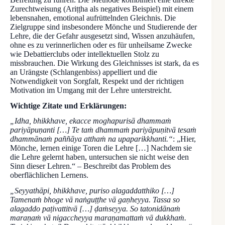
Zurechtweisung (Ariṭṭha als negatives Beispiel) mit einem
lebensnahen, emotional aufrüttelnden Gleichnis. Die
Zielgruppe sind insbesondere Mönche und Studierende der
Lehre, die der Gefahr ausgesetzt sind, Wissen anzuhäufen,
ohne es zu verinnerlichen oder es für unheilsame Zwecke
wie Debattierclubs oder intellektuellen Stolz zu
missbrauchen. Die Wirkung des Gleichnisses ist stark, da es
an Urängste (Schlangenbiss) appelliert und die
Notwendigkeit von Sorgfalt, Respekt und der richtigen
Motivation im Umgang mit der Lehre unterstreicht.
Wichtige Zitate und Erklärungen:
„Idha, bhikkhave, ekacce moghapurisā dhammaṁ
pariyāpuṇanti […] Te taṁ dhammaṁ pariyāpuṇitvā tesaṁ
dhammānaṁ paññāya atthaṁ na upaparikkhanti.“
: „Hier,
Mönche, lernen einige Toren die Lehre […] Nachdem sie
die Lehre gelernt haben, untersuchen sie nicht weise den
Sinn dieser Lehren.“ – Beschreibt das Problem des
oberflächlichen Lernens.
„Seyyathāpi, bhikkhave, puriso alagaddatthiko […]
Tamenaṁ bhoge vā naṅguṭṭhe vā gaṇheyya. Tassa so
alagaddo paṭivattitvā […] ḍaṁseyya. So tatonidānaṁ
maraṇaṁ vā nigaccheyya maraṇamattaṁ vā dukkhaṁ.