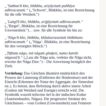
„’Satthan’ti kho, bhikkhu, ariyāyetaṁ paññāya
adhivacanaṁ.“
(„’Schwert‘, Bhikkhu, ist eine Bezeichnung
für die edle Weisheit.“)
„’Laṅgī’ti kho, bhikkhu, avijjāyetaṁ adhivacanaṁ.“
(„’Riegel‘, Bhikkhu, ist eine Bezeichnung für
Unwissenheit.“)… usw. für alle Symbole bis hin zu:
„’Nāgo’ti kho, bhikkhu, khīṇāsavassetaṁ bhikkhuno
adhivacanaṁ.“
(„’Nāga‘, Bhikkhu, ist eine Bezeichnung
für den versiegten Mönch.“)
„Tiṭṭhatu nāgo, mā nāgaṁ ghaṭṭesi, namo karohi
nāgassā’ti.“
(„Lass die Nāga sein, verletze die Nāga nicht,
erweise der Nāga Ehre.“) – Die Anweisung bezüglich des
Ziels.
Vertiefung:
Das Gleichnis illustriert eindrücklich den
Prozess der Läuterung (Entfernen der Hindernisse) und der
Einsicht (Erkennen der Natur der Aggregate, der Sinneslust
etc.). Es betont, dass Befreiung durch aktive innere Arbeit
(Graben mit Weisheit und Energie) erreicht wird. Die
Symbolik wurzelt teilweise tief in der indischen Kultur
(Ameisenhaufen, Nāgas). Die progressive Struktur des
Gleichnisses – vom Groben (Unwissenheit) zum Feineren