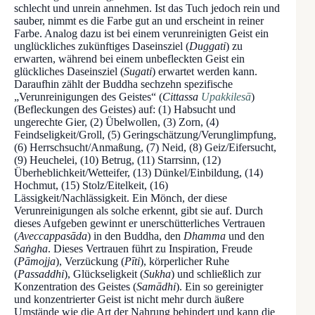
schlecht und unrein annehmen. Ist das Tuch jedoch rein und
sauber, nimmt es die Farbe gut an und erscheint in reiner
Farbe. Analog dazu ist bei einem verunreinigten Geist ein
unglückliches zukünftiges Daseinsziel (
Duggati
) zu
erwarten, während bei einem unbefleckten Geist ein
glückliches Daseinsziel (
Sugati
) erwartet werden kann.
Daraufhin zählt der Buddha sechzehn spezifische
„Verunreinigungen des Geistes“ (
Cittassa
Upakkilesā
)
(Befleckungen des Geistes) auf: (1) Habsucht und
ungerechte Gier, (2) Übelwollen, (3) Zorn, (4)
Feindseligkeit/Groll, (5) Geringschätzung/Verunglimpfung,
(6) Herrschsucht/Anmaßung, (7) Neid, (8) Geiz/Eifersucht,
(9) Heuchelei, (10) Betrug, (11) Starrsinn, (12)
Überheblichkeit/Wetteifer, (13) Dünkel/Einbildung, (14)
Hochmut, (15) Stolz/Eitelkeit, (16)
Lässigkeit/Nachlässigkeit. Ein Mönch, der diese
Verunreinigungen als solche erkennt, gibt sie auf. Durch
dieses Aufgeben gewinnt er unerschütterliches Vertrauen
(
Aveccappasāda
) in den Buddha, den
Dhamma
und den
Saṅgha
. Dieses Vertrauen führt zu Inspiration, Freude
(
Pāmojja
), Verzückung (
Pīti
), körperlicher Ruhe
(
Passaddhi
), Glückseligkeit (
Sukha
) und schließlich zur
Konzentration des Geistes (
Samādhi
). Ein so gereinigter
und konzentrierter Geist ist nicht mehr durch äußere
Umstände wie die Art der Nahrung behindert und kann die