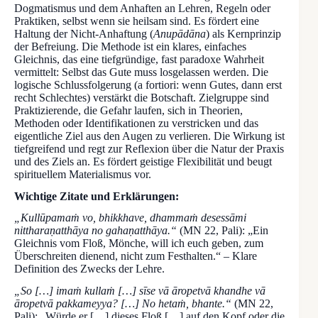
Dogmatismus und dem Anhaften an Lehren, Regeln oder
Praktiken, selbst wenn sie heilsam sind. Es fördert eine
Haltung der Nicht-Anhaftung (
Anupādāna
) als Kernprinzip
der Befreiung. Die Methode ist ein klares, einfaches
Gleichnis, das eine tiefgründige, fast paradoxe Wahrheit
vermittelt: Selbst das Gute muss losgelassen werden. Die
logische Schlussfolgerung (a fortiori: wenn Gutes, dann erst
recht Schlechtes) verstärkt die Botschaft. Zielgruppe sind
Praktizierende, die Gefahr laufen, sich in Theorien,
Methoden oder Identifikationen zu verstricken und das
eigentliche Ziel aus den Augen zu verlieren. Die Wirkung ist
tiefgreifend und regt zur Reflexion über die Natur der Praxis
und des Ziels an. Es fördert geistige Flexibilität und beugt
spirituellem Materialismus vor.
Wichtige Zitate und Erklärungen:
„Kullūpamaṁ vo, bhikkhave, dhammaṁ desessāmi
nittharaṇatthāya no gahaṇatthāya.“
(MN 22, Pali): „Ein
Gleichnis vom Floß, Mönche, will ich euch geben, zum
Überschreiten dienend, nicht zum Festhalten.“ – Klare
Definition des Zwecks der Lehre.
„So […] imaṁ kullaṁ […] sīse vā āropetvā khandhe vā
āropetvā pakkameyya? […] No hetaṁ, bhante.“
(MN 22,
Pali): „Würde er […] dieses Floß […] auf den Kopf oder die