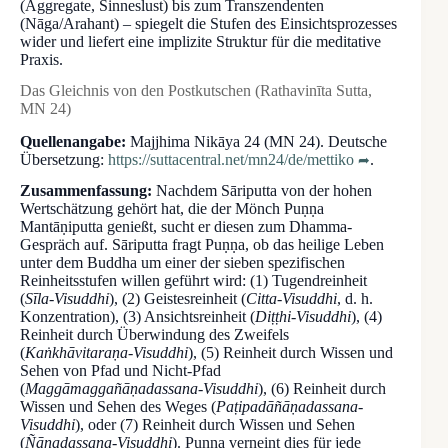
(Aggregate, Sinneslust) bis zum Transzendenten
(Nāga/Arahant) – spiegelt die Stufen des Einsichtsprozesses
wider und liefert eine implizite Struktur für die meditative
Praxis.
Das Gleichnis von den Postkutschen (Rathavinīta Sutta,
MN 24)
Quellenangabe:
Majjhima Nikāya 24 (MN 24). Deutsche
Übersetzung:
https://suttacentral.net/mn24/de/mettiko
.
Zusammenfassung:
Nachdem Sāriputta von der hohen
Wertschätzung gehört hat, die der Mönch Puṇṇa
Mantāṇiputta genießt, sucht er diesen zum Dhamma-
Gespräch auf. Sāriputta fragt Puṇṇa, ob das heilige Leben
unter dem Buddha um einer der sieben spezifischen
Reinheitsstufen willen geführt wird: (1) Tugendreinheit
(
Sīla-Visuddhi
), (2) Geistesreinheit (
Citta-Visuddhi
, d. h.
Konzentration), (3) Ansichtsreinheit (
Diṭṭhi-Visuddhi
), (4)
Reinheit durch Überwindung des Zweifels
(
Kaṅkhāvitaraṇa-Visuddhi
), (5) Reinheit durch Wissen und
Sehen von Pfad und Nicht-Pfad
(
Maggāmaggañāṇadassana-Visuddhi
), (6) Reinheit durch
Wissen und Sehen des Weges (
Paṭipadāñāṇadassana-
Visuddhi
), oder (7) Reinheit durch Wissen und Sehen
(
Ñāṇadassana-Visuddhi
). Puṇṇa verneint dies für jede