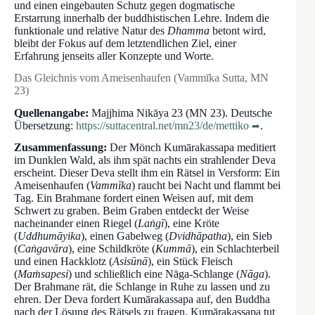
und einen eingebauten Schutz gegen dogmatische
Erstarrung innerhalb der buddhistischen Lehre. Indem die
funktionale und relative Natur des
Dhamma
betont wird,
bleibt der Fokus auf dem letztendlichen Ziel, einer
Erfahrung jenseits aller Konzepte und Worte.
Das Gleichnis vom Ameisenhaufen (Vammīka Sutta, MN
23)
Quellenangabe:
Majjhima Nikāya 23 (MN 23). Deutsche
Übersetzung:
https://suttacentral.net/mn23/de/mettiko
.
Zusammenfassung:
Der Mönch Kumārakassapa meditiert
im Dunklen Wald, als ihm spät nachts ein strahlender Deva
erscheint. Dieser Deva stellt ihm ein Rätsel in Versform: Ein
Ameisenhaufen (
Vammīka
) raucht bei Nacht und flammt bei
Tag. Ein Brahmane fordert einen Weisen auf, mit dem
Schwert zu graben. Beim Graben entdeckt der Weise
nacheinander einen Riegel (
Laṅgī
), eine Kröte
(
Uddhumāyika
), einen Gabelweg (
Dvidhāpatha
), ein Sieb
(
Caṅgavāra
), eine Schildkröte (
Kummā
), ein Schlachterbeil
und einen Hackklotz (
Asisūnā
), ein Stück Fleisch
(
Maṁsapesi
) und schließlich eine Nāga-Schlange (
Nāga
).
Der Brahmane rät, die Schlange in Ruhe zu lassen und zu
ehren. Der Deva fordert Kumārakassapa auf, den Buddha
nach der Lösung des Rätsels zu fragen. Kumārakassapa tut