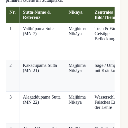
primären Quelle im Suttapiṭaka.
Nr.
Sutta-Name &
Nikāya
Zentrales
Referenz
Bild/Thema
1
Vatthūpama Sutta
Majjhima
Tuch & Färber /
(MN 7)
Nikāya
Geistige
Befleckungen
2
Kakacūpama Sutta
Majjhima
Säge / Umgang
(MN 21)
Nikāya
mit Kränkung
3
Alagaddūpama Sutta
Majjhima
Wasserschlange /
(MN 22)
Nikāya
Falsches Ergreifen
der Lehre