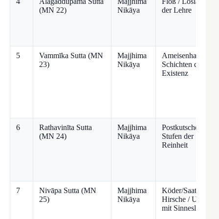
4
Alagaddūpama Sutta
Majjhima
Floß / Loslassen
(MN 22)
Nikāya
der Lehre
5
Vammīka Sutta (MN
Majjhima
Ameisenhaufen /
23)
Nikāya
Schichten der
Existenz
6
Rathavinīta Sutta
Majjhima
Postkutschen /
(MN 24)
Nikāya
Stufen der
Reinheit
7
Nivāpa Sutta (MN
Majjhima
Köder/Saat &
25)
Nikāya
Hirsche / Umgang
mit Sinneslust