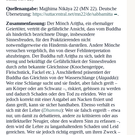
Quellenangabe:
Majjhima Nikāya 22 (MN 22). Deutsche
Übersetzung:
https://suttacentral.net/mn22/de/sabbamitta
.
Zusammenfassung:
Der Mönch Ariṭṭha, ein ehemaliger
Geiertöter, vertritt die gefährliche Ansicht, dass vom Buddha
als hinderlich bezeichnete Dinge, insbesondere
Sinnesfreuden, für den Praktizierenden nicht
notwendigerweise ein Hindernis darstellen. Andere Mönche
versuchen vergeblich, ihn von dieser Fehlinterpretation
abzubringen. Der Buddha ruft Ariṭṭha zu sich, tadelt ihn
streng und bekräftigt die Gefährlichkeit der Sinnesfreuden
durch zehn bekannte Gleichnisse (Knochengerippe,
Fleischstück, Fackel etc.). Anschließend präsentiert der
Buddha das Gleichnis von der Wasserschlange (
Alagadda
):
Wer eine Schlange sucht und sie findet, aber falsch greift –
am Körper oder am Schwanz –, riskiert, gebissen zu werden
und dadurch Schaden oder den Tod zu erleiden. Wer sie
jedoch korrekt mit einer Astgabel am Nacken fixiert und
dann greift, kann sie sicher handhaben. Ebenso verhält es
sich mit der Lehre (
Dhamma
): Wer sie falsch ergreift – etwa
nur, um damit zu debattieren, andere zu kritisieren oder aus
intellektueller Neugier, ohne den wahren Sinn zu erfassen –,
dem wird die Lehre zu langanhaltendem Schaden und Leid
gereichen. Wer sie jedoch richtig ergreift, um ihren Zweck –