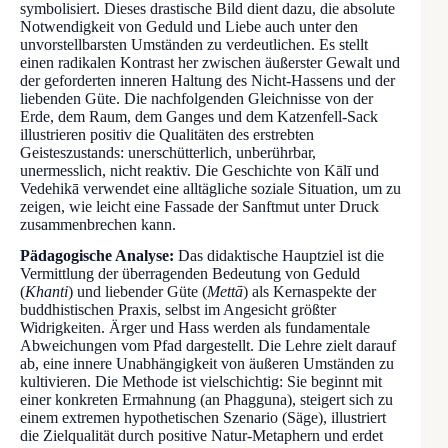
symbolisiert. Dieses drastische Bild dient dazu, die absolute
Notwendigkeit von Geduld und Liebe auch unter den
unvorstellbarsten Umständen zu verdeutlichen. Es stellt
einen radikalen Kontrast her zwischen äußerster Gewalt und
der geforderten inneren Haltung des Nicht-Hassens und der
liebenden Güte. Die nachfolgenden Gleichnisse von der
Erde, dem Raum, dem Ganges und dem Katzenfell-Sack
illustrieren positiv die Qualitäten des erstrebten
Geisteszustands: unerschütterlich, unberührbar,
unermesslich, nicht reaktiv. Die Geschichte von Kālī und
Vedehikā verwendet eine alltägliche soziale Situation, um zu
zeigen, wie leicht eine Fassade der Sanftmut unter Druck
zusammenbrechen kann.
Pädagogische Analyse:
Das didaktische Hauptziel ist die
Vermittlung der überragenden Bedeutung von Geduld
(
Khanti
) und liebender Güte (
Mettā
) als Kernaspekte der
buddhistischen Praxis, selbst im Angesicht größter
Widrigkeiten. Ärger und Hass werden als fundamentale
Abweichungen vom Pfad dargestellt. Die Lehre zielt darauf
ab, eine innere Unabhängigkeit von äußeren Umständen zu
kultivieren. Die Methode ist vielschichtig: Sie beginnt mit
einer konkreten Ermahnung (an Phagguna), steigert sich zu
einem extremen hypothetischen Szenario (Säge), illustriert
die Zielqualität durch positive Natur-Metaphern und erdet