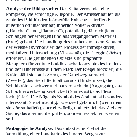
Analyse der Bildsprache:
Das Sutta verwendet eine
komplexe, vielschichtige Allegorie. Der Ameisenhaufen als
zentrales Bild für den Körper/die Existenz ist treffend:
äußerlich oft unscheinbar, innerlich voller Aktivität
(„Rauchen“ und „Flammen“), potentiell gefährlich (kann
Schlangen beherbergen) und aus vergänglichem Material
(Erde) gebaut. Die Handlung des Grabens mit dem Schwert
der Weisheit symbolisiert den Prozess der introspektiven,
meditativen Untersuchung (Vipassanā), die Energie (
Viriya
)
erfordert. Die gefundenen Objekte sind prägnante
Metaphern für zentrale buddhistische Konzepte des Leidens
und der Hindernisse auf dem Pfad: Der Riegel blockiert, die
Kröte bläht sich auf (Zorn), der Gabelweg verwirrt
(Zweifel), das Sieb filtert/hält zurück (Hindernisse), die
Schildkröte ist schwer und panzert sich ein (Aggregate), das
Schlachterwerkzeug zerstückelt (Sinneslust), das Fleisch
lockt (Gier). Die Nāga als Symbol des Arahant ist besonders
interessant: Sie ist mächtig, potenziell gefährlich (wenn man
sie stört/anhaftet?), aber ehrwürdig und letztlich das Ziel der
Suche, das aber nicht ergriffen, sondern respektiert werden
soll.
Pädagogische Analyse:
Das didaktische Ziel ist die
Vermittlung einer Landkarte des inneren Weges zur