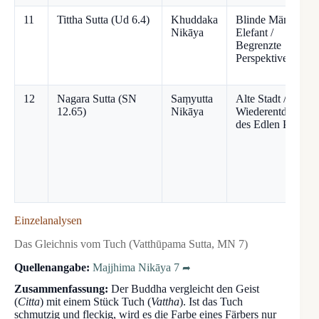
11
Tittha Sutta (Ud 6.4)
Khuddaka
Blinde Männer &
Nikāya
Elefant /
Begrenzte
Perspektiven
12
Nagara Sutta (SN
Saṃyutta
Alte Stadt /
12.65)
Nikāya
Wiederentdeckun
des Edlen Pfades
Einzelanalysen
Das Gleichnis vom Tuch (Vatthūpama Sutta, MN 7)
Quellenangabe:
Majjhima Nikāya 7
Zusammenfassung:
Der Buddha vergleicht den Geist
(
Citta
) mit einem Stück Tuch (
Vattha
). Ist das Tuch
schmutzig und fleckig, wird es die Farbe eines Färbers nur