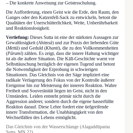
– Die konkrete Anweisung zur Geistesschulung.
Die Aufforderung, einen Geist wie die Erde, den Raum, den
Ganges oder den Katzenfell-Sack zu entwickeln, betont die
Qualitäten der Unerschütterlichkeit, Weite, Unberührbarkeit
und Reaktionslosigkeit.
Vertiefung:
Dieses Sutta ist eine der stärksten Aussagen zur
Gewaltlosigkeit (
Ahiṃsā
) und zur Praxis der liebenden Güte
(
Mettā
) und Geduld (
Khanti
), die zu den Vollkommenheiten
(
Pāramī
) zählen. Es zeigt, dass die innere Haltung wichtiger
ist als die äußere Situation. Die Kālī-Geschichte warnt vor
Selbsttäuschung bezüglich der eigenen Tugend und betont
die Notwendigkeit der Erprobung in schwierigen
Situationen. Das Gleichnis von der Säge impliziert eine
radikale Verlagerung des Fokus von der Kontrolle äußerer
Ereignisse hin zur Meisterung der inneren Reaktion. Wahre
Freiheit und Souveränität liegen im Geist, nicht in den
Umständen. Leiden entsteht primär nicht durch die
Aggression anderer, sondern durch die eigene hasserfüllte
Reaktion darauf. Diese Lehre fordert eine tiefgreifende
innere Transformation, die Unabhängigkeit von den
Wechselfällen des Lebens ermöglicht.
Das Gleichnis von der Wasserschlange (Alagaddūpama
Sutta, MN 22)