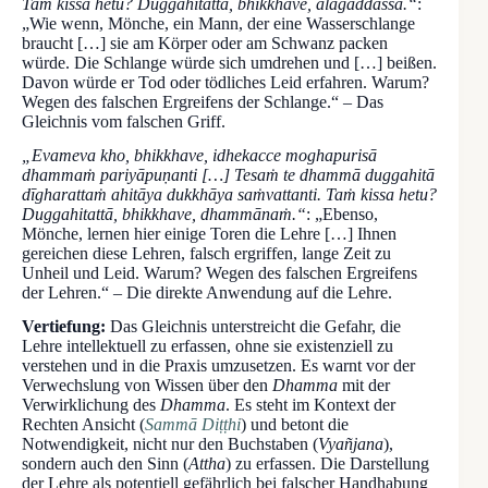
Taṁ kissa hetu? Duggahitattā, bhikkhave, alagaddassa.“
:
„Wie wenn, Mönche, ein Mann, der eine Wasserschlange
braucht […] sie am Körper oder am Schwanz packen
würde. Die Schlange würde sich umdrehen und […] beißen.
Davon würde er Tod oder tödliches Leid erfahren. Warum?
Wegen des falschen Ergreifens der Schlange.“ – Das
Gleichnis vom falschen Griff.
„Evameva kho, bhikkhave, idhekacce moghapurisā
dhammaṁ pariyāpuṇanti […] Tesaṁ te dhammā duggahitā
dīgharattaṁ ahitāya dukkhāya saṁvattanti. Taṁ kissa hetu?
Duggahitattā, bhikkhave, dhammānaṁ.“
: „Ebenso,
Mönche, lernen hier einige Toren die Lehre […] Ihnen
gereichen diese Lehren, falsch ergriffen, lange Zeit zu
Unheil und Leid. Warum? Wegen des falschen Ergreifens
der Lehren.“ – Die direkte Anwendung auf die Lehre.
Vertiefung:
Das Gleichnis unterstreicht die Gefahr, die
Lehre intellektuell zu erfassen, ohne sie existenziell zu
verstehen und in die Praxis umzusetzen. Es warnt vor der
Verwechslung von Wissen über den
Dhamma
mit der
Verwirklichung des
Dhamma
. Es steht im Kontext der
Rechten Ansicht (
Sammā Diṭṭhi
) und betont die
Notwendigkeit, nicht nur den Buchstaben (
Vyañjana
),
sondern auch den Sinn (
Attha
) zu erfassen. Die Darstellung
der Lehre als potentiell gefährlich bei falscher Handhabung