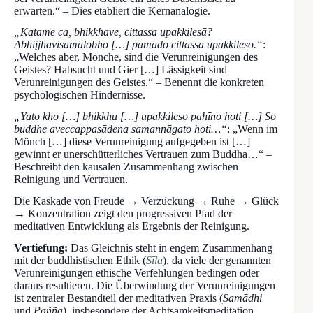
erwarten.“ – Dies etabliert die Kernanalogie.
„Katame ca, bhikkhave, cittassa upakkilesā?
Abhijjhāvisamalobho […] pamādo cittassa upakkileso.“
:
„Welches aber, Mönche, sind die Verunreinigungen des
Geistes? Habsucht und Gier […] Lässigkeit sind
Verunreinigungen des Geistes.“ – Benennt die konkreten
psychologischen Hindernisse.
„Yato kho […] bhikkhu […] upakkileso pahīno hoti […] So
buddhe aveccappasādena samannāgato hoti…“
: „Wenn im
Mönch […] diese Verunreinigung aufgegeben ist […]
gewinnt er unerschütterliches Vertrauen zum Buddha…“ –
Beschreibt den kausalen Zusammenhang zwischen
Reinigung und Vertrauen.
Die Kaskade von Freude → Verzückung → Ruhe → Glück
→ Konzentration zeigt den progressiven Pfad der
meditativen Entwicklung als Ergebnis der Reinigung.
Vertiefung:
Das Gleichnis steht in engem Zusammenhang
mit der buddhistischen Ethik (
Sīla
), da viele der genannten
Verunreinigungen ethische Verfehlungen bedingen oder
daraus resultieren. Die Überwindung der Verunreinigungen
ist zentraler Bestandteil der meditativen Praxis (
Samādhi
und
Paññā
), insbesondere der Achtsamkeitsmeditation