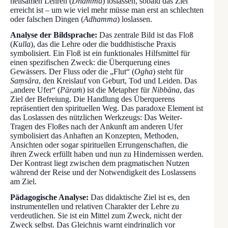
heilsamen Lehren (
Dhammā
) loslassen, sobald das Ziel
erreicht ist – um wie viel mehr müsse man erst an schlechten
oder falschen Dingen (
Adhamma
) loslassen.
Analyse der Bildsprache:
Das zentrale Bild ist das Floß
(
Kulla
), das die Lehre oder die buddhistische Praxis
symbolisiert. Ein Floß ist ein funktionales Hilfsmittel für
einen spezifischen Zweck: die Überquerung eines
Gewässers. Der Fluss oder die „Flut“ (
Ogha
) steht für
Saṃsāra
, den Kreislauf von Geburt, Tod und Leiden. Das
„andere Ufer“ (
Pāraṁ
) ist die Metapher für
Nibbāna
, das
Ziel der Befreiung. Die Handlung des Überquerens
repräsentiert den spirituellen Weg. Das paradoxe Element ist
das Loslassen des nützlichen Werkzeugs: Das Weiter-
Tragen des Floßes nach der Ankunft am anderen Ufer
symbolisiert das Anhaften an Konzepten, Methoden,
Ansichten oder sogar spirituellen Errungenschaften, die
ihren Zweck erfüllt haben und nun zu Hindernissen werden.
Der Kontrast liegt zwischen dem pragmatischen Nutzen
während der Reise und der Notwendigkeit des Loslassens
am Ziel.
Pädagogische Analyse:
Das didaktische Ziel ist es, den
instrumentellen und relativen Charakter der Lehre zu
verdeutlichen. Sie ist ein Mittel zum Zweck, nicht der
Zweck selbst. Das Gleichnis warnt eindringlich vor