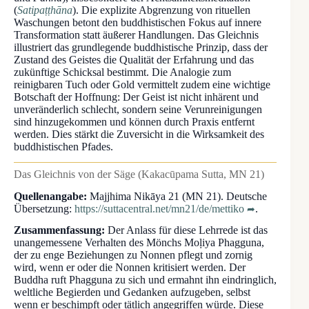
(
Satipaṭṭhāna
). Die explizite Abgrenzung von rituellen
Waschungen betont den buddhistischen Fokus auf innere
Transformation statt äußerer Handlungen. Das Gleichnis
illustriert das grundlegende buddhistische Prinzip, dass der
Zustand des Geistes die Qualität der Erfahrung und das
zukünftige Schicksal bestimmt. Die Analogie zum
reinigbaren Tuch oder Gold vermittelt zudem eine wichtige
Botschaft der Hoffnung: Der Geist ist nicht inhärent und
unveränderlich schlecht, sondern seine Verunreinigungen
sind hinzugekommen und können durch Praxis entfernt
werden. Dies stärkt die Zuversicht in die Wirksamkeit des
buddhistischen Pfades.
Das Gleichnis von der Säge (Kakacūpama Sutta, MN 21)
Quellenangabe:
Majjhima Nikāya 21 (MN 21). Deutsche
Übersetzung:
https://suttacentral.net/mn21/de/mettiko
.
Zusammenfassung:
Der Anlass für diese Lehrrede ist das
unangemessene Verhalten des Mönchs Moḷiya Phagguna,
der zu enge Beziehungen zu Nonnen pflegt und zornig
wird, wenn er oder die Nonnen kritisiert werden. Der
Buddha ruft Phagguna zu sich und ermahnt ihn eindringlich,
weltliche Begierden und Gedanken aufzugeben, selbst
wenn er beschimpft oder tätlich angegriffen würde. Diese