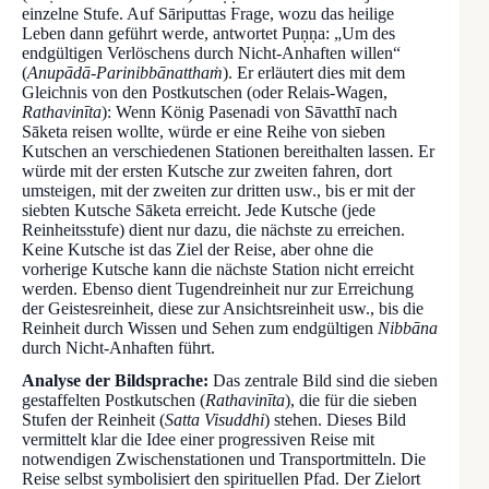
einzelne Stufe. Auf Sāriputtas Frage, wozu das heilige
Leben dann geführt werde, antwortet Puṇṇa: „Um des
endgültigen Verlöschens durch Nicht-Anhaften willen“
(
Anupādā-Parinibbānatthaṁ
). Er erläutert dies mit dem
Gleichnis von den Postkutschen (oder Relais-Wagen,
Rathavinīta
): Wenn König Pasenadi von Sāvatthī nach
Sāketa reisen wollte, würde er eine Reihe von sieben
Kutschen an verschiedenen Stationen bereithalten lassen. Er
würde mit der ersten Kutsche zur zweiten fahren, dort
umsteigen, mit der zweiten zur dritten usw., bis er mit der
siebten Kutsche Sāketa erreicht. Jede Kutsche (jede
Reinheitsstufe) dient nur dazu, die nächste zu erreichen.
Keine Kutsche ist das Ziel der Reise, aber ohne die
vorherige Kutsche kann die nächste Station nicht erreicht
werden. Ebenso dient Tugendreinheit nur zur Erreichung
der Geistesreinheit, diese zur Ansichtsreinheit usw., bis die
Reinheit durch Wissen und Sehen zum endgültigen
Nibbāna
durch Nicht-Anhaften führt.
Analyse der Bildsprache:
Das zentrale Bild sind die sieben
gestaffelten Postkutschen (
Rathavinīta
), die für die sieben
Stufen der Reinheit (
Satta Visuddhi
) stehen. Dieses Bild
vermittelt klar die Idee einer progressiven Reise mit
notwendigen Zwischenstationen und Transportmitteln. Die
Reise selbst symbolisiert den spirituellen Pfad. Der Zielort