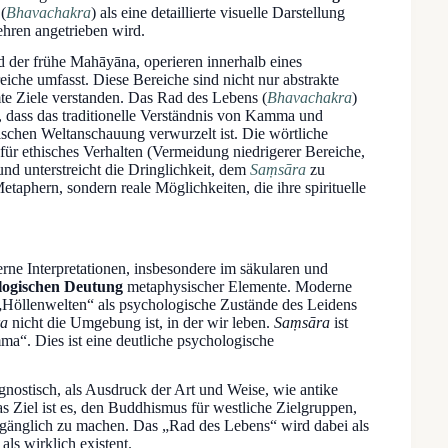
(
Bhavachakra
) als eine detaillierte visuelle Darstellung
ehren angetrieben wird.
d der frühe Mahāyāna, operieren innerhalb eines
he umfasst. Diese Bereiche sind nicht nur abstrakte
e Ziele verstanden. Das Rad des Lebens (
Bhavachakra
)
, dass das traditionelle Verständnis von Kamma und
sischen Weltanschauung verwurzelt ist. Die wörtliche
 für ethisches Verhalten (Vermeidung niedrigerer Bereiche,
nd unterstreicht die Dringlichkeit, dem
Saṃsāra
zu
etaphern, sondern reale Möglichkeiten, die ihre spirituelle
rne Interpretationen, insbesondere im säkularen und
logischen Deutung
metaphysischer Elemente. Moderne
 „Höllenwelten“ als psychologische Zustände des Leidens
a
nicht die Umgebung ist, in der wir leben.
Saṃsāra
ist
a“. Dies ist eine deutliche psychologische
gnostisch, als Ausdruck der Art und Weise, wie antike
as Ziel ist es, den Buddhismus für westliche Zielgruppen,
zugänglich zu machen. Das „Rad des Lebens“ wird dabei als
ls wirklich existent.