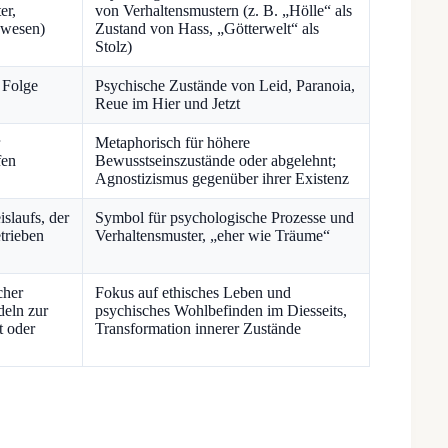
er,
von Verhaltensmustern (z. B. „Hölle“ als
nwesen)
Zustand von Hass, „Götterwelt“ als
Stolz)
 Folge
Psychische Zustände von Leid, Paranoia,
Reue im Hier und Jetzt
Metaphorisch für höhere
fen
Bewusstseinszustände oder abgelehnt;
Agnostizismus gegenüber ihrer Existenz
islaufs, der
Symbol für psychologische Prozesse und
trieben
Verhaltensmuster, „eher wie Träume“
cher
Fokus auf ethisches Leben und
deln zur
psychisches Wohlbefinden im Diesseits,
t oder
Transformation innerer Zustände