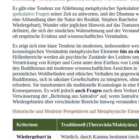
Es gibt eine Tendenz zur Ablehnung metaphysischer Spekulation
spekulative Fragen
seiner Zeit zu antworten, und der Dhamma wa
eine Abhandlung über die Natur der Realität. Stephen Batchelor v
Wiedergeburt), Wunder oder jeglichen Hinweis auf das Transzen
definiert, die sich der sinnlichen Wahrnehmung und der Verstande
oft empirische Evidenz und wissenschaftliches Verständnis.
Es zeigt sich eine klare Tendenz im modernen, insbesondere we
kosmologischen Verständnis metaphysischer Elemente
hin zu e
Höllenbereiche werden als psychische Zustände des Leidens umg
Verstrickung von Körper und Geist unter dem Einfluss von Lei
den Buddhismus mit modernen wissenschaftlichen Ansichten in E
persönliches Wohlbefinden und ethisches Verhalten im gegenwär
Buddhismus, sich in säkulare Gesellschaften zu integrieren, ohn
erfordern. Sie transformiert die traditionelle Kosmologie in ein
Konsequenzen. Es wirft jedoch
auch Fragen
nach dem Verlust tr
Verwässerung der „Befreiung aus
Saṃsāra
“ auf, wenn
Saṃsāra
Wiedergeburten über verschiedene Bereiche hinweg verstanden 
Historische und Moderne Perspektiven auf Metaphysische Elem
Kriterium
Traditionell (Theravāda/Mahāyāna)
Wiedergeburt in
Wörtlich, durch Kamma bestimmt (sech