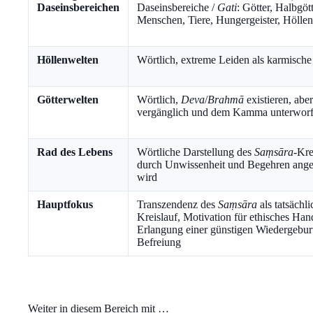
Daseinsbereichen
Daseinsbereiche /
Gati
: Götter, Halbgött
Menschen, Tiere, Hungergeister, Hölle
Höllenwelten
Wörtlich, extreme Leiden als karmische
Götterwelten
Wörtlich,
Deva
/
Brahmā
existieren, aber
vergänglich und dem Kamma unterwor
Rad des Lebens
Wörtliche Darstellung des
Saṃsāra
-Kre
durch Unwissenheit und Begehren ange
wird
Hauptfokus
Transzendenz des
Saṃsāra
als tatsächli
Kreislauf, Motivation für ethisches Han
Erlangung einer günstigen Wiedergebur
Befreiung
Weiter in diesem Bereich mit …