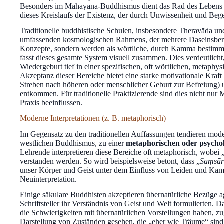
Besonders im Mahāyāna-Buddhismus dient das Rad des Lebens 
dieses Kreislaufs der Existenz, der durch Unwissenheit und Beg
Traditionelle buddhistische Schulen, insbesondere Theravāda un
umfassenden kosmologischen Rahmens, der mehrere Daseinsbereic
Konzepte, sondern werden als wörtliche, durch Kamma bestimmt
fasst dieses gesamte System visuell zusammen. Dies verdeutlicht
Wiedergeburt tief in einer spezifischen, oft wörtlichen, metaphy
Akzeptanz dieser Bereiche bietet eine starke motivationale Kraft
Streben nach höheren oder menschlicher Geburt zur Befreiung) u
entkommen. Für traditionelle Praktizierende sind dies nicht nur M
Praxis beeinflussen.
Moderne Interpretationen (z. B. metaphorisch)
Im Gegensatz zu den traditionellen Auffassungen tendieren mode
westlichen Buddhismus, zu einer
metaphorischen oder psycho
Lehrende interpretieren diese Bereiche oft metaphorisch, wobei
verstanden werden. So wird beispielsweise betont, dass „
Saṃsār
unser Körper und Geist unter dem Einfluss von Leiden und Kamm
Neuinterpretation.
Einige säkulare Buddhisten akzeptieren übernatürliche Bezüge a
Schriftsteller ihr Verständnis von Geist und Welt formulierten. D
die Schwierigkeiten mit übernatürlichen Vorstellungen haben, 
Darstellung von Zuständen gesehen, die „eher wie Träume“ sind a