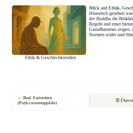
Blick auf Ethik, Gesc
Historisch gesehen wa
der Buddha die Bhikkhu
Regeln und einer hiera
Garudhammas zeigen. Die
Normen wider und führt
Ethik & Geschlechterrollen
← Bed. Entstehen
☰ Übersi
(Paṭiccasamuppāda)