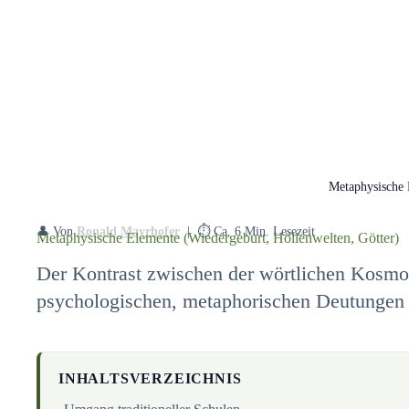
Metaphysische
👤 Von
Ronald Mayrhofer
| ⏱️ Ca. 6 Min. Lesezeit
Metaphysische Elemente (Wiedergeburt, Höllenwelten, Götter)
Der Kontrast zwischen der wörtlichen Kosmol
psychologischen, metaphorischen Deutunge
INHALTSVERZEICHNIS