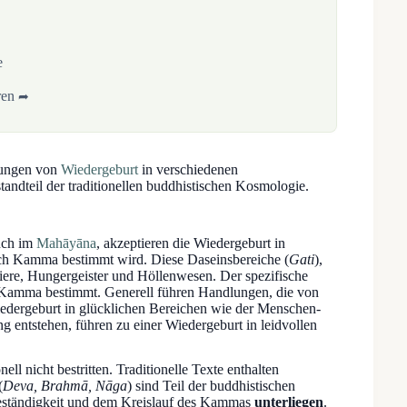
e
ren
lungen von
Wiedergeburt
in verschiedenen
tandteil der traditionellen buddhistischen Kosmologie.
uch im
Mahāyāna
, akzeptieren die Wiedergeburt in
rch Kamma bestimmt wird. Diese Daseinsbereiche (
Gati
),
Tiere, Hungergeister und Höllenwesen. Der spezifische
 Kamma bestimmt. Generell führen Handlungen, die von
iedergeburt in glücklichen Bereichen wie der Menschen-
 entstehen, führen zu einer Wiedergeburt in leidvollen
nell nicht bestritten. Traditionelle Texte enthalten
(
Deva, Brahmā, Nāga
) sind Teil der buddhistischen
ständigkeit und dem Kreislauf des Kammas
unterliegen
.