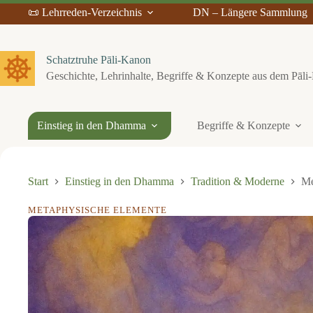
Z
📜 Lehrreden-Verzeichnis
DN – Längere Sammlung
u
m
I
n
Schatztruhe Pāli-Kanon
h
Geschichte, Lehrinhalte, Begriffe & Konzepte aus dem Pāl
a
l
t
s
Einstieg in den Dhamma
Begriffe & Konzepte
p
r
i
n
g
Start
Einstieg in den Dhamma
Tradition & Moderne
Me
e
n
METAPHYSISCHE ELEMENTE