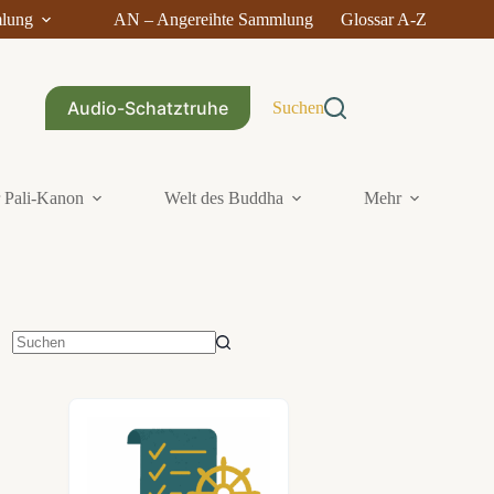
mlung
AN – Angereihte Sammlung
Glossar A-Z
Audio-Schatztruhe
Suchen
 Pali-Kanon
Welt des Buddha
Mehr
Keine
Ergebnisse