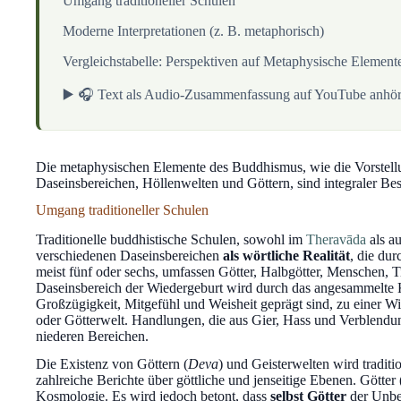
Umgang traditioneller Schulen
Moderne Interpretationen (z. B. metaphorisch)
Vergleichstabelle: Perspektiven auf Metaphysische Element
▶️ 🎧 Text als Audio-Zusammenfassung auf YouTube anhö
Die metaphysischen Elemente des Buddhismus, wie die Vorstel
Daseinsbereichen, Höllenwelten und Göttern, sind integraler Bes
Umgang traditioneller Schulen
Traditionelle buddhistische Schulen, sowohl im
Theravāda
als a
verschiedenen Daseinsbereichen
als wörtliche Realität
, die du
meist fünf oder sechs, umfassen Götter, Halbgötter, Menschen, 
Daseinsbereich der Wiedergeburt wird durch das angesammelte
Großzügigkeit, Mitgefühl und Weisheit geprägt sind, zu einer W
oder Götterwelt. Handlungen, die aus Gier, Hass und Verblendung
niederen Bereichen.
Die Existenz von Göttern (
Deva
) und Geisterwelten wird traditio
zahlreiche Berichte über göttliche und jenseitige Ebenen. Götter 
Kosmologie. Es wird jedoch betont, dass
selbst Götter
der Unbe