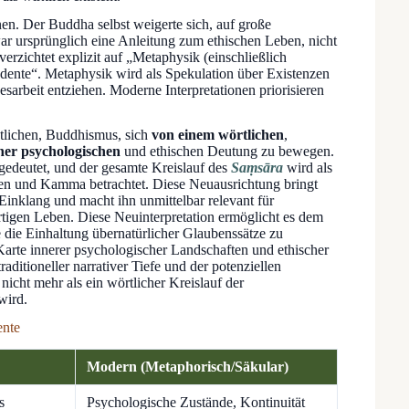
en. Der Buddha selbst weigerte sich, auf große
r ursprünglich eine Anleitung zum ethischen Leben, nicht
erzichtet explizit auf „Metaphysik (einschließlich
dente“. Metaphysik wird als Spekulation über Existenzen
sarbeit entziehen. Moderne Interpretationen priorisieren
stlichen, Buddhismus, sich
von einem wörtlichen
,
iner psychologischen
und ethischen Deutung zu bewegen.
edeutet, und der gesamte Kreislauf des
Saṃsāra
wird als
den und Kamma betrachtet. Diese Neuausrichtung bringt
inklang und macht ihn unmittelbar relevant für
tigen Leben. Diese Neuinterpretation ermöglicht es dem
e die Einhaltung übernatürlicher Glaubenssätze zu
e Karte innerer psychologischer Landschaften und ethischer
aditioneller narrativer Tiefe und der potenziellen
nicht mehr als ein wörtlicher Kreislauf der
wird.
ente
Modern (Metaphorisch/Säkular)
s
Psychologische Zustände, Kontinuität