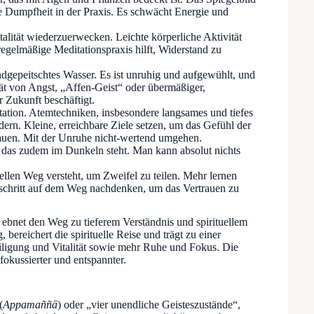
tige Dumpfheit in der Praxis. Es schwächt Energie und
talität wiederzuerwecken. Leichte körperliche Aktivität
egelmäßige Meditationspraxis hilft, Widerstand zu
dgepeitschtes Wasser. Es ist unruhig und aufgewühlt, und
ität von Angst, „Affen-Geist“ oder übermäßiger,
r Zukunft beschäftigt.
tion. Atemtechniken, insbesondere langsames und tiefes
rn. Kleine, erreichbare Ziele setzen, um das Gefühl der
auen. Mit der Unruhe nicht-wertend umgehen.
 das zudem im Dunkeln steht. Man kann absolut nichts
llen Weg versteht, um Zweifel zu teilen. Mehr lernen
schritt auf dem Weg nachdenken, um das Vertrauen zu
ebnet den Weg zu tieferem Verständnis und spirituellem
 bereichert die spirituelle Reise und trägt zu einer
teiligung und Vitalität sowie mehr Ruhe und Fokus. Die
fokussierter und entspannter.
(
Appamaññā
) oder „vier unendliche Geisteszustände“,