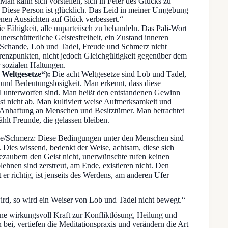
. Man kann sich vorstellen, sich in Feier des Glücks zu
! Diese Person ist glücklich. Das Leid in meiner Umgebung
nen Aussichten auf Glück verbessert.“
e Fähigkeit, alle unparteiisch zu behandeln. Das Pāli-Wort
unerschütterliche Geistesfreiheit, ein Zustand inneren
 Schande, Lob und Tadel, Freude und Schmerz nicht
ferenzpunkten, nicht jedoch Gleichgültigkeit gegenüber dem
 sozialen Haltungen.
Weltgesetze“):
Die acht Weltgesetze sind Lob und Tadel,
und Bedeutungslosigkeit. Man erkennt, dass diese
 unterworfen sind. Man heißt den entstandenen Gewinn
st nicht ab. Man kultiviert weise Aufmerksamkeit und
t-Anhaftung an Menschen und Besitztümer. Man betrachtet
hlt Freunde, die gelassen bleiben.
de/Schmerz: Diese Bedingungen unter den Menschen sind
 Dies wissend, bedenkt der Weise, achtsam, diese sich
aubern den Geist nicht, unerwünschte rufen keinen
hnen sind zerstreut, am Ende, existieren nicht. Den
r richtig, ist jenseits des Werdens, am anderen Ufer
ird, so wird ein Weiser von Lob und Tadel nicht bewegt.“
ine wirkungsvoll Kraft zur Konfliktlösung, Heilung und
 bei, vertiefen die Meditationspraxis und verändern die Art