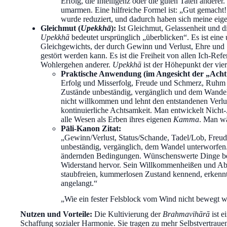
Erfolg, die Intelligenz oder die guten Taten anderer
umarmen. Eine hilfreiche Formel ist: „Gut gemacht
wurde reduziert, und dadurch haben sich meine eige
Gleichmut (
Upekkhā
):
Ist Gleichmut, Gelassenheit und di
Upekkhā
bedeutet ursprünglich „überblicken“. Es ist eine 
Gleichgewichts, der durch Gewinn und Verlust, Ehre und
gestört werden kann. Es ist die Freiheit von allen Ich-Re
Wohlergehen anderer.
Upekkhā
ist der Höhepunkt der vier
Praktische Anwendung (im Angesicht der „Acht 
Erfolg und Misserfolg, Freude und Schmerz, Ruhm 
Zustände unbeständig, vergänglich und dem Wandel
nicht willkommen und lehnt den entstandenen Verlu
kontinuierliche Achtsamkeit. Man entwickelt Nich
alle Wesen als Erben ihres eigenen
Kamma
. Man wä
Pāli-Kanon Zitat:
„Gewinn/Verlust, Status/Schande, Tadel/Lob, Freu
unbeständig, vergänglich, dem Wandel unterworfen.
ändernden Bedingungen. Wünschenswerte Dinge bez
Widerstand hervor. Sein Willkommenheißen und Able
staubfreien, kummerlosen Zustand kennend, erkennt e
angelangt.“
„Wie ein fester Felsblock vom Wind nicht bewegt w
Nutzen und Vorteile:
Die Kultivierung der
Brahmavihārā
ist e
Schaffung sozialer Harmonie. Sie tragen zu mehr Selbstvertrauen