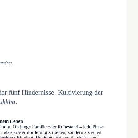
rstehen
er fünf Hindernisse, Kultivierung der
ukkha
.
einem Leben
ständig. Ob junge Familie oder Ruhestand – jede Phase
cht als starre Anforderung zu sehen, sondern als einen
fordere dich nicht. Beginne dort, wo du stehst, und