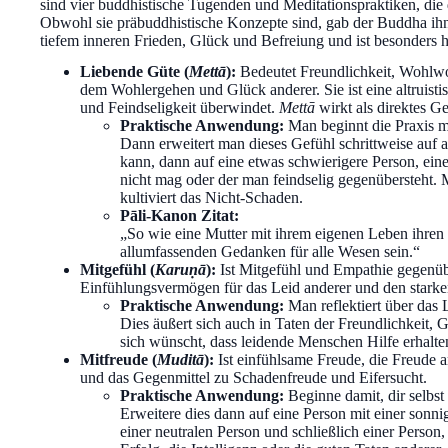
sind vier buddhistische Tugenden und Meditationspraktiken, die
Obwohl sie präbuddhistische Konzepte sind, gab der Buddha ihnen
tiefem inneren Frieden, Glück und Befreiung und ist besonders
Liebende Güte (
Mettā
):
Bedeutet Freundlichkeit, Wohlwo
dem Wohlergehen und Glück anderer. Sie ist eine altruistisc
und Feindseligkeit überwindet.
Mettā
wirkt als direktes G
Praktische Anwendung:
Man beginnt die Praxis mi
Dann erweitert man dieses Gefühl schrittweise auf a
kann, dann auf eine etwas schwierigere Person, eine
nicht mag oder der man feindselig gegenübersteht. 
kultiviert das Nicht-Schaden.
Pāli-Kanon Zitat:
„So wie eine Mutter mit ihrem eigenen Leben ihren
allumfassenden Gedanken für alle Wesen sein.“
Mitgefühl (
Karuṇā
):
Ist Mitgefühl und Empathie gegenübe
Einfühlungsvermögen für das Leid anderer und den starke
Praktische Anwendung:
Man reflektiert über das 
Dies äußert sich auch in Taten der Freundlichkeit,
sich wünscht, dass leidende Menschen Hilfe erhalte
Mitfreude (
Muditā
):
Ist einfühlsame Freude, die Freude a
und das Gegenmittel zu Schadenfreude und Eifersucht.
Praktische Anwendung:
Beginne damit, dir selbs
Erweitere dies dann auf eine Person mit einer sonn
einer neutralen Person und schließlich einer Person