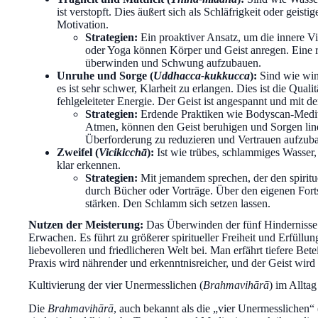
ist verstopft. Dies äußert sich als Schläfrigkeit oder geis
Motivation.
Strategien:
Ein proaktiver Ansatz, um die innere Vi
oder Yoga können Körper und Geist anregen. Eine r
überwinden und Schwung aufzubauen.
Unruhe und Sorge (
Uddhacca-kukkucca
):
Sind wie win
es ist sehr schwer, Klarheit zu erlangen. Dies ist die Qual
fehlgeleiteter Energie. Der Geist ist angespannt und mit de
Strategien:
Erdende Praktiken wie Bodyscan-Medita
Atmen, können den Geist beruhigen und Sorgen linde
Überforderung zu reduzieren und Vertrauen aufzub
Zweifel (
Vicikicchā
):
Ist wie trübes, schlammiges Wasser,
klar erkennen.
Strategien:
Mit jemandem sprechen, der den spiritue
durch Bücher oder Vorträge. Über den eigenen Fort
stärken. Den Schlamm sich setzen lassen.
Nutzen der Meisterung:
Das Überwinden der fünf Hindernisse 
Erwachen. Es führt zu größerer spiritueller Freiheit und Erfüllung,
liebevolleren und friedlicheren Welt bei. Man erfährt tiefere Be
Praxis wird nährender und erkenntnisreicher, und der Geist wird 
Kultivierung der vier Unermesslichen (
Brahmavihārā
) im Alltag
Die
Brahmavihārā
, auch bekannt als die „vier Unermesslichen“ 