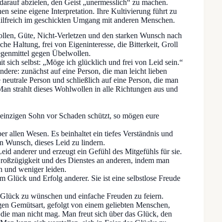
 darauf abzielen, den Geist „unermesslich“ zu machen.
 seine eigene Interpretation. Ihre Kultivierung führt zu
 hilfreich im geschickten Umgang mit anderen Menschen.
llen, Güte, Nicht-Verletzen und den starken Wunsch nach
he Haltung, frei von Eigeninteresse, die Bitterkeit, Groll
egenmittel gegen Übelwollen.
t sich selbst: „Möge ich glücklich und frei von Leid sein.“
ndere: zunächst auf eine Person, die man leicht lieben
 neutrale Person und schließlich auf eine Person, die man
Man strahlt dieses Wohlwollen in alle Richtungen aus und
 einzigen Sohn vor Schaden schützt, so mögen eure
r allen Wesen. Es beinhaltet ein tiefes Verständnis und
n Wunsch, dieses Leid zu lindern.
Leid anderer und erzeugt ein Gefühl des Mitgefühls für sie.
 Großzügigkeit und des Dienstes an anderen, indem man
n und weniger leiden.
m Glück und Erfolg anderer. Sie ist eine selbstlose Freude
t Glück zu wünschen und einfache Freuden zu feiern.
igen Gemütsart, gefolgt von einem geliebten Menschen,
, die man nicht mag. Man freut sich über das Glück, den