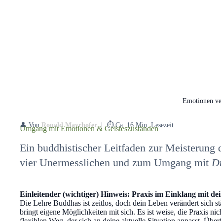
Emotionen ve
👤 Von
Ronald Mayrhofer
| ⏱️ Ca. 16 Min. Lesezeit
Umgang mit Emotionen & Geisteszuständen
Ein buddhistischer Leitfaden zur Meisterung d
vier Unermesslichen und zum Umgang mit
D
Einleitender (wichtiger) Hinweis: Praxis im Einklang mit d
Die Lehre Buddhas ist zeitlos, doch dein Leben verändert sich 
bringt eigene Möglichkeiten mit sich. Es ist weise, die Praxis ni
flexiblen Weg, der sich an deine aktuelle Situation anpasst. Über