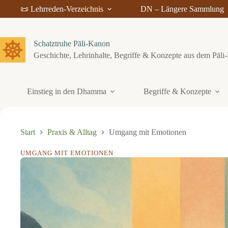
Z
📜 Lehrreden-Verzeichnis
DN – Längere Sammlung
u
m
I
n
Schatztruhe Pāli-Kanon
h
Geschichte, Lehrinhalte, Begriffe & Konzepte aus dem Pāl
a
l
t
s
Einstieg in den Dhamma
Begriffe & Konzepte
p
r
i
n
g
Start
Praxis & Alltag
Umgang mit Emotionen
e
n
UMGANG MIT EMOTIONEN