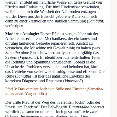
werden, entsteht auf natürliche Weise ein tiefes Gefühl von
Frieden und Entlastung. Die fünf Hindernisse schwinden,
weil ihnen durch die Weisheit der Nährboden entzogen
wurde. Diese aus der Einsicht geborene Ruhe kann sich
dann zu einer kraftvollen und stabilen Sammlung (
Samādhi
)
verfestigen.
Moderne Analogie:
Dieser Pfad ist vergleichbar mit der
Arbeit eines erfahrenen Mechanikers, der ein lautes und
unruhig laufendes Getriebe reparieren soll. Anstatt zu
versuchen, die Maschine mit Gewalt ruhig zu halten (was
Samatha
ohne Einsicht wäre), analysiert er sorgfältig das
System (
Vipassanā
). Er identifiziert die fehlerhaften Teile,
die Reibung und Spannung verursachen. Sobald er die
Ursache des Problems verstanden und behoben hat, läuft
das Getriebe von selbst wieder ruhig, leise und effizient. Die
Ruhe (
Samatha
) ist hier das natürliche Ergebnis der
korrekten Diagnose und Reparatur (
Vipassanā
).
Pfad 3: Das vereinte Joch von Stille und Einsicht (Samatha-
vipassanaṁ Yuganaddha)
Der dritte Pfad ist der Weg des „vereinten Jochs“ oder der
Praxis „im Tandem“. Der Pāli-Begriff
Yuganaddha
bedeutet
wörtlich „zusammen unter ein Joch gespannt“, wie zwei
Ochsen, die gemeinsam einen Wagen ziehen. Dies