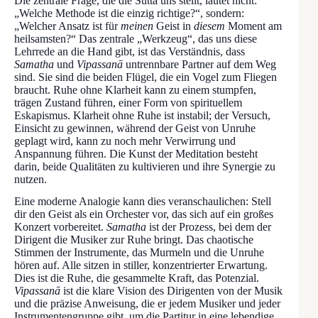
Die zentrale Frage, die die Sutta uns stellt, lautet nicht:
„Welche Methode ist die einzig richtige?“, sondern:
„Welcher Ansatz ist für
meinen
Geist in
diesem
Moment am
heilsamsten?“ Das zentrale „Werkzeug“, das uns diese
Lehrrede an die Hand gibt, ist das Verständnis, dass
Samatha
und
Vipassanā
untrennbare Partner auf dem Weg
sind. Sie sind die beiden Flügel, die ein Vogel zum Fliegen
braucht. Ruhe ohne Klarheit kann zu einem stumpfen,
trägen Zustand führen, einer Form von spirituellem
Eskapismus. Klarheit ohne Ruhe ist instabil; der Versuch,
Einsicht zu gewinnen, während der Geist von Unruhe
geplagt wird, kann zu noch mehr Verwirrung und
Anspannung führen. Die Kunst der Meditation besteht
darin, beide Qualitäten zu kultivieren und ihre Synergie zu
nutzen.
Eine moderne Analogie kann dies veranschaulichen: Stell
dir den Geist als ein Orchester vor, das sich auf ein großes
Konzert vorbereitet.
Samatha
ist der Prozess, bei dem der
Dirigent die Musiker zur Ruhe bringt. Das chaotische
Stimmen der Instrumente, das Murmeln und die Unruhe
hören auf. Alle sitzen in stiller, konzentrierter Erwartung.
Dies ist die Ruhe, die gesammelte Kraft, das Potenzial.
Vipassanā
ist die klare Vision des Dirigenten von der Musik
und die präzise Anweisung, die er jedem Musiker und jeder
Instrumentengruppe gibt, um die Partitur in eine lebendige,