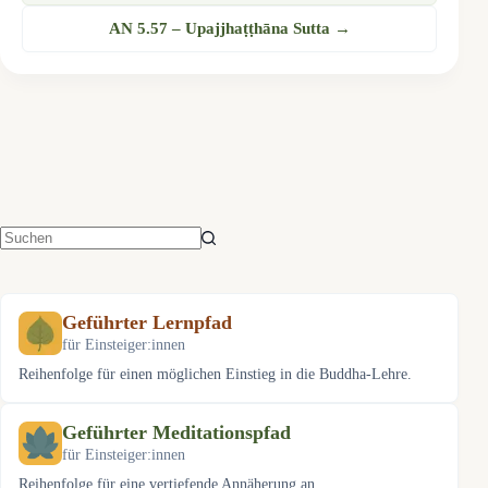
AN 5.57 – Upajjhaṭṭhāna Sutta →
Keine
Ergebnisse
Geführter Lernpfad
für Einsteiger:innen
Reihenfolge für einen möglichen Einstieg in die Buddha-Lehre.
Geführter Meditationspfad
für Einsteiger:innen
Reihenfolge für eine vertiefende Annäherung an