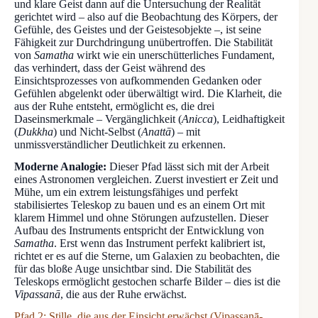
und klare Geist dann auf die Untersuchung der Realität
gerichtet wird – also auf die Beobachtung des Körpers, der
Gefühle, des Geistes und der Geistesobjekte –, ist seine
Fähigkeit zur Durchdringung unübertroffen. Die Stabilität
von
Samatha
wirkt wie ein unerschütterliches Fundament,
das verhindert, dass der Geist während des
Einsichtsprozesses von aufkommenden Gedanken oder
Gefühlen abgelenkt oder überwältigt wird. Die Klarheit, die
aus der Ruhe entsteht, ermöglicht es, die drei
Daseinsmerkmale – Vergänglichkeit (
Anicca
), Leidhaftigkeit
(
Dukkha
) und Nicht-Selbst (
Anattā
) – mit
unmissverständlicher Deutlichkeit zu erkennen.
Moderne Analogie:
Dieser Pfad lässt sich mit der Arbeit
eines Astronomen vergleichen. Zuerst investiert er Zeit und
Mühe, um ein extrem leistungsfähiges und perfekt
stabilisiertes Teleskop zu bauen und es an einem Ort mit
klarem Himmel und ohne Störungen aufzustellen. Dieser
Aufbau des Instruments entspricht der Entwicklung von
Samatha
. Erst wenn das Instrument perfekt kalibriert ist,
richtet er es auf die Sterne, um Galaxien zu beobachten, die
für das bloße Auge unsichtbar sind. Die Stabilität des
Teleskops ermöglicht gestochen scharfe Bilder – dies ist die
Vipassanā
, die aus der Ruhe erwächst.
Pfad 2: Stille, die aus der Einsicht erwächst (Vipassanā-