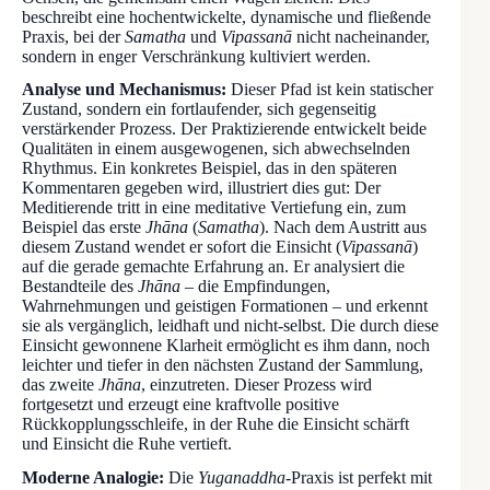
beschreibt eine hochentwickelte, dynamische und fließende
Praxis, bei der
Samatha
und
Vipassanā
nicht nacheinander,
sondern in enger Verschränkung kultiviert werden.
Analyse und Mechanismus:
Dieser Pfad ist kein statischer
Zustand, sondern ein fortlaufender, sich gegenseitig
verstärkender Prozess. Der Praktizierende entwickelt beide
Qualitäten in einem ausgewogenen, sich abwechselnden
Rhythmus. Ein konkretes Beispiel, das in den späteren
Kommentaren gegeben wird, illustriert dies gut: Der
Meditierende tritt in eine meditative Vertiefung ein, zum
Beispiel das erste
Jhāna
(
Samatha
). Nach dem Austritt aus
diesem Zustand wendet er sofort die Einsicht (
Vipassanā
)
auf die gerade gemachte Erfahrung an. Er analysiert die
Bestandteile des
Jhāna
– die Empfindungen,
Wahrnehmungen und geistigen Formationen – und erkennt
sie als vergänglich, leidhaft und nicht-selbst. Die durch diese
Einsicht gewonnene Klarheit ermöglicht es ihm dann, noch
leichter und tiefer in den nächsten Zustand der Sammlung,
das zweite
Jhāna
, einzutreten. Dieser Prozess wird
fortgesetzt und erzeugt eine kraftvolle positive
Rückkopplungsschleife, in der Ruhe die Einsicht schärft
und Einsicht die Ruhe vertieft.
Moderne Analogie:
Die
Yuganaddha
-Praxis ist perfekt mit