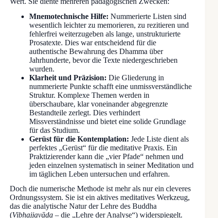
Wert. Sie diente mehreren pädagogischen Zwecken:
Mnemotechnische Hilfe:
Nummerierte Listen sind
wesentlich leichter zu memorieren, zu rezitieren und
fehlerfrei weiterzugeben als lange, unstrukturierte
Prosatexte. Dies war entscheidend für die
authentische Bewahrung des Dhamma über
Jahrhunderte, bevor die Texte niedergeschrieben
wurden.
Klarheit und Präzision:
Die Gliederung in
nummerierte Punkte schafft eine unmissverständliche
Struktur. Komplexe Themen werden in
überschaubare, klar voneinander abgegrenzte
Bestandteile zerlegt. Dies verhindert
Missverständnisse und bietet eine solide Grundlage
für das Studium.
Gerüst für die Kontemplation:
Jede Liste dient als
perfektes „Gerüst“ für die meditative Praxis. Ein
Praktizierender kann die „vier Pfade“ nehmen und
jeden einzelnen systematisch in seiner Meditation und
im täglichen Leben untersuchen und erfahren.
Doch die numerische Methode ist mehr als nur ein cleveres
Ordnungssystem. Sie ist ein aktives meditatives Werkzeug,
das die analytische Natur der Lehre des Buddha
(
Vibhajjavāda
– die „Lehre der Analyse“) widerspiegelt.