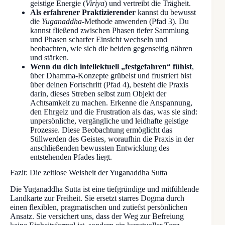
geistige Energie (
Viriya
) und vertreibt die Trägheit.
Als erfahrener Praktizierender
kannst du bewusst
die
Yuganaddha
-Methode anwenden (Pfad 3). Du
kannst fließend zwischen Phasen tiefer Sammlung
und Phasen scharfer Einsicht wechseln und
beobachten, wie sich die beiden gegenseitig nähren
und stärken.
Wenn du dich intellektuell „festgefahren“ fühlst
,
über Dhamma-Konzepte grübelst und frustriert bist
über deinen Fortschritt (Pfad 4), besteht die Praxis
darin, dieses Streben selbst zum Objekt der
Achtsamkeit zu machen. Erkenne die Anspannung,
den Ehrgeiz und die Frustration als das, was sie sind:
unpersönliche, vergängliche und leidhafte geistige
Prozesse. Diese Beobachtung ermöglicht das
Stillwerden des Geistes, woraufhin die Praxis in der
anschließenden bewussten Entwicklung des
entstehenden Pfades liegt.
Fazit: Die zeitlose Weisheit der Yuganaddha Sutta
Die Yuganaddha Sutta ist eine tiefgründige und mitfühlende
Landkarte zur Freiheit. Sie ersetzt starres Dogma durch
einen flexiblen, pragmatischen und zutiefst persönlichen
Ansatz. Sie versichert uns, dass der Weg zur Befreiung