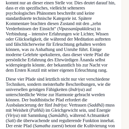
kommt nur an dieser einen Stelle vor. Dies deutet darauf hin,
dass er ein spezifisches, vielleicht selteneres
psychologisches Phänomen beschreibt und keine
standardisierte technische Kategorie ist. Spätere
Kommentare brachten diesen Zustand mit den „zehn
Verderbnissen der Einsicht“ (
Vipassanūpakkilesa
) in
Verbindung – intensive Erfahrungen wie Lichter, Wissen
oder Glückseligkeit, die während der Meditation auftreten
und fälschlicherweise für Erleuchtung gehalten werden
können, was zu Anhaftung und Unruhe führt. Einige
moderne Gelehrte spekulieren, dass dieser vierte Pfad die
persönliche Erfahrung des Ehrwürdigen Ānanda selbst
widerspiegeln könnte, der bekanntlich bis zur Nacht vor
dem Ersten Konzil mit seiner eigenen Erleuchtung rang.
Diese vier Pfade sind letztlich nicht nur vier verschiedene
Techniken, sondern meisterhafte Beschreibungen, wie die
universellen geistigen Fähigkeiten (
Indriya
) auf
unterschiedliche Weise zur Harmonie gebracht werden
können. Der buddhistische Pfad erfordert die
Ausbalancierung der fünf
Indriya
: Vertrauen (
Saddhā
) muss
mit Weisheit (
Paññā
) im Gleichgewicht sein, und Energie
(
Viriya
) mit Sammlung (
Samādhi
), während Achtsamkeit
(
Sati
) die überwachende und regulierende Funktion innehat.
Der erste Pfad (
Samatha
zuerst) betont die Kultivierung von