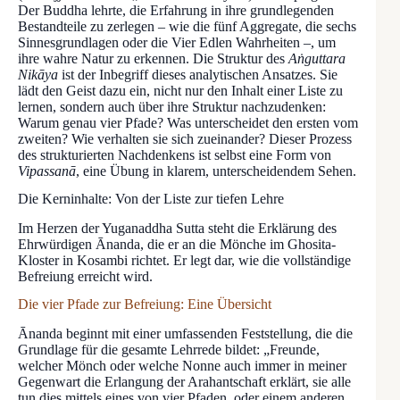
Der Buddha lehrte, die Erfahrung in ihre grundlegenden
Bestandteile zu zerlegen – wie die fünf Aggregate, die sechs
Sinnesgrundlagen oder die Vier Edlen Wahrheiten –, um
ihre wahre Natur zu erkennen. Die Struktur des
Aṅguttara
Nikāya
ist der Inbegriff dieses analytischen Ansatzes. Sie
lädt den Geist dazu ein, nicht nur den Inhalt einer Liste zu
lernen, sondern auch über ihre Struktur nachzudenken:
Warum genau vier Pfade? Was unterscheidet den ersten vom
zweiten? Wie verhalten sie sich zueinander? Dieser Prozess
des strukturierten Nachdenkens ist selbst eine Form von
Vipassanā
, eine Übung in klarem, unterscheidendem Sehen.
Die Kerninhalte: Von der Liste zur tiefen Lehre
Im Herzen der Yuganaddha Sutta steht die Erklärung des
Ehrwürdigen Ānanda, die er an die Mönche im Ghosita-
Kloster in Kosambi richtet. Er legt dar, wie die vollständige
Befreiung erreicht wird.
Die vier Pfade zur Befreiung: Eine Übersicht
Ānanda beginnt mit einer umfassenden Feststellung, die die
Grundlage für die gesamte Lehrrede bildet: „Freunde,
welcher Mönch oder welche Nonne auch immer in meiner
Gegenwart die Erlangung der Arahantschaft erklärt, sie alle
tun dies mittels eines von vier Pfaden, oder einem anderen