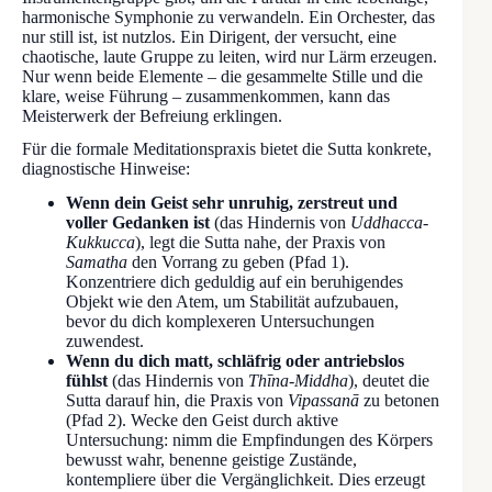
harmonische Symphonie zu verwandeln. Ein Orchester, das
nur still ist, ist nutzlos. Ein Dirigent, der versucht, eine
chaotische, laute Gruppe zu leiten, wird nur Lärm erzeugen.
Nur wenn beide Elemente – die gesammelte Stille und die
klare, weise Führung – zusammenkommen, kann das
Meisterwerk der Befreiung erklingen.
Für die formale Meditationspraxis bietet die Sutta konkrete,
diagnostische Hinweise:
Wenn dein Geist sehr unruhig, zerstreut und
voller Gedanken ist
(das Hindernis von
Uddhacca-
Kukkucca
), legt die Sutta nahe, der Praxis von
Samatha
den Vorrang zu geben (Pfad 1).
Konzentriere dich geduldig auf ein beruhigendes
Objekt wie den Atem, um Stabilität aufzubauen,
bevor du dich komplexeren Untersuchungen
zuwendest.
Wenn du dich matt, schläfrig oder antriebslos
fühlst
(das Hindernis von
Thīna-Middha
), deutet die
Sutta darauf hin, die Praxis von
Vipassanā
zu betonen
(Pfad 2). Wecke den Geist durch aktive
Untersuchung: nimm die Empfindungen des Körpers
bewusst wahr, benenne geistige Zustände,
kontempliere über die Vergänglichkeit. Dies erzeugt