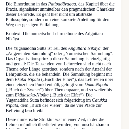
Die Einordnung in das
Paṭipadāvagga
, das Kapitel über die
Praxis, signalisiert unmittelbar den pragmatischen Charakter
dieser Lehrrede. Es geht hier nicht um abstrakte
Philosophie, sondern um eine konkrete Anleitung für den
Weg der geistigen Entfaltung.
Kontext: Die numerische Lehrmethode des Aṅguttara
Nikāya
Die Yuganaddha Sutta ist Teil des
Aṅguttara Nikāya
, der
„Angereihten Sammlung“ oder „Numerischen Sammlung“.
Das Organisationsprinzip dieser Sammlung ist einzigartig
und genial: Die Tausenden von Lehrreden sind nicht nach
Thema oder Länge geordnet, sondern nach der Anzahl der
Lehrpunkte, die sie behandeln. Die Sammlung beginnt mit
dem
Ekaka-Nipāta
(„Buch der Einer“), das Lehrreden über
einen einzelnen Punkt enthält, gefolgt vom
Duka-Nipāta
(„Buch der Zweier“) über Themenpaare, und so weiter bis
zum
Ekādasaka-Nipāta
(„Buch der Elfer“). Die
Yuganaddha Sutta befindet sich folgerichtig im
Catukka
Nipāta
, dem „Buch der Vierer“, da sie vier Pfade zur
Befreiung beschreibt.
Diese numerische Struktur war in einer Zeit, in der die
Lehren mündlich überliefert wurden, von unschätzbarem