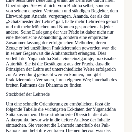
Eine besondere Bedeutung erhält die Lehrrede durch ihren
Überbringer. Sie wird nicht vom Buddha selbst, sondern
von seinem engsten Vertrauten und ständigen Begleiter, dem
Ehrwürdigen Ānanda, vorgetragen. Ānanda, der als der
„Schatzmeister der Lehre“ galt, hatte mehr Lehrreden gehört
und mit mehr Mönchen und Nonnen gesprochen als jeder
andere. Seine Darlegung der vier Pfade ist daher nicht nur
eine theoretische Abhandlung, sondern eine empirische
Zusammenfassung der erfolgreichen Methoden, deren
Zeuge er bei unzähligen Praktizierenden geworden war, die
in seiner Gegenwart die Arahantschaft erlangten. Dies
verleiht der Yuganaddha Sutta eine einzigartige, praxisnahe
Autorität. Sie ist die Bestätigung aus der Praxis, dass die
Prinzipien der Lehre auf unterschiedliche Weise erfolgreich
zur Anwendung gebracht werden können, und gibt
Praktizierenden Vertrauen, ihren eigenen Weg innerhalb des
breiten Rahmens des Dhamma zu finden.
Steckbrief der Lehrrede
Um eine schnelle Orientierung zu ermöglichen, fasst die
folgende Tabelle die wichtigsten Eckdaten der Yuganaddha
Sutta zusammen. Diese strukturierte Übersicht dient als
Ankerpunkt, bevor wir in die tiefere Analyse der Inhalte
eintauchen. Sie verortet die Lehrrede innerhalb des Pāli-
Kanons und hebt ihre zentralen Themen hervor, was das