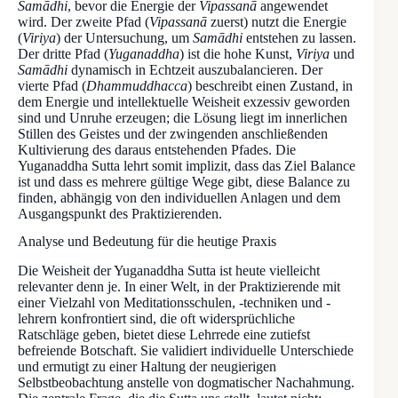
Samādhi
, bevor die Energie der
Vipassanā
angewendet
wird. Der zweite Pfad (
Vipassanā
zuerst) nutzt die Energie
(
Viriya
) der Untersuchung, um
Samādhi
entstehen zu lassen.
Der dritte Pfad (
Yuganaddha
) ist die hohe Kunst,
Viriya
und
Samādhi
dynamisch in Echtzeit auszubalancieren. Der
vierte Pfad (
Dhammuddhacca
) beschreibt einen Zustand, in
dem Energie und intellektuelle Weisheit exzessiv geworden
sind und Unruhe erzeugen; die Lösung liegt im innerlichen
Stillen des Geistes und der zwingenden anschließenden
Kultivierung des daraus entstehenden Pfades. Die
Yuganaddha Sutta lehrt somit implizit, dass das Ziel Balance
ist und dass es mehrere gültige Wege gibt, diese Balance zu
finden, abhängig von den individuellen Anlagen und dem
Ausgangspunkt des Praktizierenden.
Analyse und Bedeutung für die heutige Praxis
Die Weisheit der Yuganaddha Sutta ist heute vielleicht
relevanter denn je. In einer Welt, in der Praktizierende mit
einer Vielzahl von Meditationsschulen, -techniken und -
lehrern konfrontiert sind, die oft widersprüchliche
Ratschläge geben, bietet diese Lehrrede eine zutiefst
befreiende Botschaft. Sie validiert individuelle Unterschiede
und ermutigt zu einer Haltung der neugierigen
Selbstbeobachtung anstelle von dogmatischer Nachahmung.