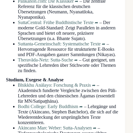
Palikanon.com: Die Klassiker
– Die zentrale
Referenz für die klassischen deutschen
Übersetzungen (Neumann, Nyanatiloka,
Nyanaponika).
SuttaCentral: Frühe Buddhistische Texte
– Der
moderne Gold-Standard: Zeigt Parallelen in anderen
Sprachen und bietet oft neuere, präzisere
Übersetzungen (u.a. Bhante Sujato).
Suttanta-Gemeinschaft: Systematische Texte
–
Hervorragende Ressource für strukturierte E-Books
und PDF-Ausgaben ganzer Sammlungen (Nikayas).
Theravāda-Netz: Sutta-Suche
– Gut geeignet, um
spezifische Lehrreden über Stichworte oder Themen
zu finden.
Studium, Exegese & Analyse
Bhikkhu Anālayo: Forschung & Praxis
–
Akademisch fundierte Vergleiche zwischen den Pāli-
Lehrreden und den chinesischen Āgamas (essentiell
für MN/Satipaṭṭhāna).
Bodhi College: Early Buddhism
– Lehrgänge und
Texte (Akincano, Stephen Batchelor), die sich auf die
Wiederentdeckung der ursprünglichen Texte
konzentrieren.
Akincano Marc Weber: Sutta-Analysen
–