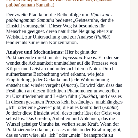
pubbaṅgamaṁ Samatha)
Der zweite Pfad kehrt die Reihenfolge um.
Vipassanā-
pubbaṅgamaṁ Samatha
bedeutet „Geistesruhe, der die
Einsicht vorausgeht“. Dieser Weg ist besonders für
Menschen geeignet, deren natürliche Neigung eher zur
Weisheit, zur Untersuchung und zur Analyse (
Paññā
)
tendiert als zur reinen Konzentration.
Analyse und Mechanismus:
Hier beginnt der
Praktizierende direkt mit der
Vipassanā
-Praxis. Er oder sie
wendet die Achtsamkeit unmittelbar auf die Prozesse von
Körper und Geist an und untersucht deren Natur. Durch
aufmerksame Beobachtung wird erkannt, wie jede
Empfindung, jeder Gedanke und jede Wahrnehmung
entsteht und wieder vergeht (
Anicca
). Es wird klar, dass das
Festhalten an diesen flüchtigen Phänomenen unweigerlich
zu Unzufriedenheit und Leiden führt (
Dukkha
), und dass es
in diesem gesamten Prozess kein beständiges, unabhängiges
„Ich“ oder eine „Seele“ gibt, die alles kontrolliert (
Anattā
).
Je tiefer diese Einsicht wird, desto mehr lässt der Geist von
selbst los. Das Greifen, Anhaften und Ablehnen, das die
Wurzel geistiger Unruhe ist, verliert seine Kraft. Wenn der
Praktizierende erkennt, dass es nichts in der Erfahrung gibt,
das es wert wäre, als „ich“ oder „mein“ beansprucht zu