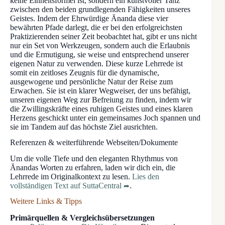
keine Einheitsformel ist, sondern ein kunstvoller Tanz
zwischen den beiden grundlegenden Fähigkeiten unseres
Geistes. Indem der Ehrwürdige Ānanda diese vier
bewährten Pfade darlegt, die er bei den erfolgreichsten
Praktizierenden seiner Zeit beobachtet hat, gibt er uns nicht
nur ein Set von Werkzeugen, sondern auch die Erlaubnis
und die Ermutigung, sie weise und entsprechend unserer
eigenen Natur zu verwenden. Diese kurze Lehrrede ist
somit ein zeitloses Zeugnis für die dynamische,
ausgewogene und persönliche Natur der Reise zum
Erwachen. Sie ist ein klarer Wegweiser, der uns befähigt,
unseren eigenen Weg zur Befreiung zu finden, indem wir
die Zwillingskräfte eines ruhigen Geistes und eines klaren
Herzens geschickt unter ein gemeinsames Joch spannen und
sie im Tandem auf das höchste Ziel ausrichten.
Referenzen & weiterführende Webseiten/Dokumente
Um die volle Tiefe und den eleganten Rhythmus von
Ānandas Worten zu erfahren, laden wir dich ein, die
Lehrrede im Originalkontext zu lesen.
Lies den
vollständigen Text auf SuttaCentral
.
Weitere Links & Tipps
Primärquellen & Vergleichsübersetzungen