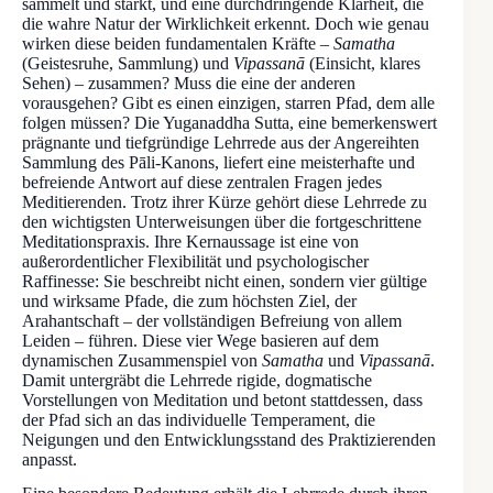
sammelt und stärkt, und eine durchdringende Klarheit, die
die wahre Natur der Wirklichkeit erkennt. Doch wie genau
wirken diese beiden fundamentalen Kräfte –
Samatha
(Geistesruhe, Sammlung) und
Vipassanā
(Einsicht, klares
Sehen) – zusammen? Muss die eine der anderen
vorausgehen? Gibt es einen einzigen, starren Pfad, dem alle
folgen müssen? Die Yuganaddha Sutta, eine bemerkenswert
prägnante und tiefgründige Lehrrede aus der Angereihten
Sammlung des Pāli-Kanons, liefert eine meisterhafte und
befreiende Antwort auf diese zentralen Fragen jedes
Meditierenden. Trotz ihrer Kürze gehört diese Lehrrede zu
den wichtigsten Unterweisungen über die fortgeschrittene
Meditationspraxis. Ihre Kernaussage ist eine von
außerordentlicher Flexibilität und psychologischer
Raffinesse: Sie beschreibt nicht einen, sondern vier gültige
und wirksame Pfade, die zum höchsten Ziel, der
Arahantschaft – der vollständigen Befreiung von allem
Leiden – führen. Diese vier Wege basieren auf dem
dynamischen Zusammenspiel von
Samatha
und
Vipassanā
.
Damit untergräbt die Lehrrede rigide, dogmatische
Vorstellungen von Meditation und betont stattdessen, dass
der Pfad sich an das individuelle Temperament, die
Neigungen und den Entwicklungsstand des Praktizierenden
anpasst.