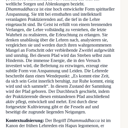
weltliche Sorgen und Ablenkungen bezieht.
Dhammuddhacca
ist eine hoch entwickelte Form spiritueller
Anspannung. Sie tritt bei ernsthaften und intellektuell
veranlagten Praktizierenden auf, die tief in die Lehre
eingetaucht sind. Ihr Geist ist erfüllt von einem brennenden
Verlangen, die Lehre vollständig zu verstehen, die letzte
Wahrheit zu realisieren, die Erleuchtung zu erlangen. Sie
denken unablässig über die Lehren nach, analysieren sie,
vergleichen sie und werden durch ihren wahrgenommenen
Mangel an Fortschritt oder verbleibende Zweifel aufgewühlt
und unruhig. Bei diesem Pfad wird das Streben selbst zum
Hindernis. Die immense Energie, die in den Versuch
investiert wird, die Befreiung zu erzwingen, erzeugt eine
subtile Form von Anspannung und Leiden. Die Lehrrede
beschreibt dann einen Wendepunkt: „Es kommt eine Zeit,
da sich sein Geist innerlich beruhigt, zur Ruhe kommt, einig
wird und sich sammelt“. In diesem Zustand der Sammlung
wird der Pfad geboren. Der Durchbruch geschieht, indem
der Praktizierende diesen entstandenen Pfad anschließend
aktiv pflegt, entwickelt und mehrt. Erst durch diese
fortgesetzte Kultivierung gibt er die Fesseln auf und
beseitigt die zugrunde liegenden Neigungen.
Kontextualisierung:
Der Begriff
Dhammuddhacca
ist im
Kanon der frühen Lehrreden ein Hapax legomenon, er