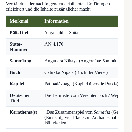
Verständnis der nachfolgenden detaillierten Erklärungen
erleichtert und die Inhalte zugänglicher macht.
Merkmal
Information
Pāli-Titel
Yuganaddha Sutta
Sutta-
AN 4.170
Nummer
Sammlung
Aṅguttara Nikāya (Angereihte Sammlung)
Buch
Catukka Nipāta (Buch der Vierer)
Kapitel
Paṭipadāvagga (Kapitel über die Praxis)
Deutscher
Die Lehrrede vom Vereinten Joch / Wege im 
Titel
Kernthema(s)
„Das Zusammenspiel von
Samatha
(Geistesru
(Einsicht), vier Pfade zur Arahantschaft, Ausg
Fähigkeiten.“