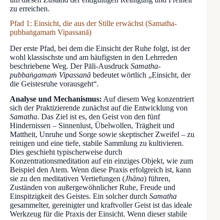
zu erreichen.
Pfad 1: Einsicht, die aus der Stille erwächst (Samatha-
pubbaṅgamaṁ Vipassanā)
Der erste Pfad, bei dem die Einsicht der Ruhe folgt, ist der
wohl klassischste und am häufigsten in den Lehrreden
beschriebene Weg. Der Pāli-Ausdruck
Samatha-
pubbaṅgamaṁ Vipassanā
bedeutet wörtlich „Einsicht, der
die Geistesruhe vorausgeht“.
Analyse und Mechanismus:
Auf diesem Weg konzentriert
sich der Praktizierende zunächst auf die Entwicklung von
Samatha
. Das Ziel ist es, den Geist von den fünf
Hindernissen – Sinnenlust, Übelwollen, Trägheit und
Mattheit, Unruhe und Sorge sowie skeptischer Zweifel – zu
reinigen und eine tiefe, stabile Sammlung zu kultivieren.
Dies geschieht typischerweise durch
Konzentrationsmeditation auf ein einziges Objekt, wie zum
Beispiel den Atem. Wenn diese Praxis erfolgreich ist, kann
sie zu den meditativen Vertiefungen (
Jhāna
) führen,
Zuständen von außergewöhnlicher Ruhe, Freude und
Einspitzigkeit des Geistes. Ein solcher durch
Samatha
gesammelter, gereinigter und kraftvoller Geist ist das ideale
Werkzeug für die Praxis der Einsicht. Wenn dieser stabile