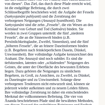
von diesen“. Das Ziel, das durch diese Pfade erreicht wird,
ist die endgültige Befreiung, die durch zwei
Schlüsselbegriffe beschrieben wird: die Aufgabe der Fesseln
(
Saṁyojanāni pahīyanti
) und die Zerstörung der
verborgenen Neigungen (
Anusayā byantīhonti
). Die
Saṁyojanāni
sind die zehn „Fesseln“, die ein Wesen an den
Kreislauf von Geburt und Tod (
Saṁsāra
) binden. Sie
werden in zwei Gruppen unterteilt: die fünf „niederen
Fesseln“, die an die Sinnenwelt binden (z.B.
Persönlichkeitsglaube, Zweifel, Sinnenlust), und die fünf
„höheren Fesseln“, die an feinere Daseinsformen binden
(z.B. Begehren nach feinkörperlichem Dasein, Dünkel,
Unwissenheit). Ihre vollständige Aufgabe kennzeichnet den
Arahant. Die
Anusayā
sind noch subtiler. Es sind die
tiefsitzenden, latenten oder „schlafenden“ Neigungen des
Geistes, die unter der Oberfläche des bewussten Erlebens
liegen. Dazu gehören die Neigungen zu sinnlichem
Begehren, zu Groll, zu Ansichten, zu Zweifel, zu Dünkel,
zu Daseinsgier und zu Unwissenheit. Solange diese
verborgenen Tendenzen nicht entwurzelt sind, können sie
jederzeit wieder aufkeimen und zu neuem Leiden führen.
Ihre vollständige Zerstörung ist daher ein entscheidendes
Merkmal der vollkommenen Befreiung. Die vier von
Ānanda beschriebenen Pfade sind die bewährten Methoden,
um diesen Zustand der endgültigen Reinigung und Freiheit