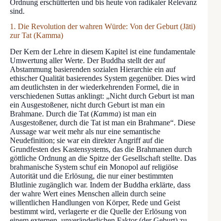
Ordnung erschütterten und bis heute von radikaler Relevanz
sind.
1. Die Revolution der wahren Würde: Von der Geburt (Jāti)
zur Tat (Kamma)
Der Kern der Lehre in diesem Kapitel ist eine fundamentale
Umwertung aller Werte. Der Buddha stellt der auf
Abstammung basierenden sozialen Hierarchie ein auf
ethischer Qualität basierendes System gegenüber. Dies wird
am deutlichsten in der wiederkehrenden Formel, die in
verschiedenen Suttas anklingt: „Nicht durch Geburt ist man
ein Ausgestoßener, nicht durch Geburt ist man ein
Brahmane. Durch die Tat (
Kamma
) ist man ein
Ausgestoßener, durch die Tat ist man ein Brahmane“. Diese
Aussage war weit mehr als nur eine semantische
Neudefinition; sie war ein direkter Angriff auf die
Grundfesten des Kastensystems, das die Brahmanen durch
göttliche Ordnung an die Spitze der Gesellschaft stellte. Das
brahmanische System schuf ein Monopol auf religiöse
Autorität und die Erlösung, die nur einer bestimmten
Blutlinie zugänglich war. Indem der Buddha erklärte, dass
der wahre Wert eines Menschen allein durch seine
willentlichen Handlungen von Körper, Rede und Geist
bestimmt wird, verlagerte er die Quelle der Erlösung von
einem externen, unveränderlichen Faktor (der Geburt) zu