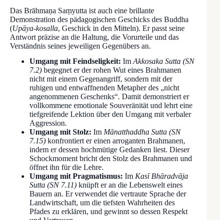
Das Brāhmaṇa Saṃyutta ist auch eine brillante
Demonstration des pädagogischen Geschicks des Buddha
(
Upāya-kosalla
, Geschick in den Mitteln). Er passt seine
Antwort präzise an die Haltung, die Vorurteile und das
Verständnis seines jeweiligen Gegenübers an.
Umgang mit Feindseligkeit:
Im
Akkosaka Sutta (SN
7.2)
begegnet er der rohen Wut eines Brahmanen
nicht mit einem Gegenangriff, sondern mit der
ruhigen und entwaffnenden Metapher des „nicht
angenommenen Geschenks“. Damit demonstriert er
vollkommene emotionale Souveränität und lehrt eine
tiefgreifende Lektion über den Umgang mit verbaler
Aggression.
Umgang mit Stolz:
Im
Mānatthaddha Sutta (SN
7.15)
konfrontiert er einen arroganten Brahmanen,
indem er dessen hochmütige Gedanken liest. Dieser
Schockmoment bricht den Stolz des Brahmanen und
öffnet ihn für die Lehre.
Umgang mit Pragmatismus:
Im
Kasī Bhāradvāja
Sutta (SN 7.11)
knüpft er an die Lebenswelt eines
Bauern an. Er verwendet die vertraute Sprache der
Landwirtschaft, um die tiefsten Wahrheiten des
Pfades zu erklären, und gewinnt so dessen Respekt