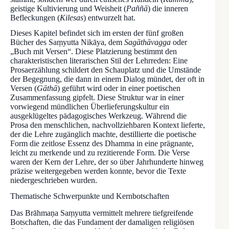
geistige Kultivierung und Weisheit (
Paññā
) die inneren
Befleckungen (
Kilesas
) entwurzelt hat.
Dieses Kapitel befindet sich im ersten der fünf großen
Bücher des Saṃyutta Nikāya, dem
Sagāthāvagga
oder
„Buch mit Versen“. Diese Platzierung bestimmt den
charakteristischen literarischen Stil der Lehrreden: Eine
Prosaerzählung schildert den Schauplatz und die Umstände
der Begegnung, die dann in einem Dialog mündet, der oft in
Versen (
Gāthā
) geführt wird oder in einer poetischen
Zusammenfassung gipfelt. Diese Struktur war in einer
vorwiegend mündlichen Überlieferungskultur ein
ausgeklügeltes pädagogisches Werkzeug. Während die
Prosa den menschlichen, nachvollziehbaren Kontext lieferte,
der die Lehre zugänglich machte, destillierte die poetische
Form die zeitlose Essenz des Dhamma in eine prägnante,
leicht zu merkende und zu rezitierende Form. Die Verse
waren der Kern der Lehre, der so über Jahrhunderte hinweg
präzise weitergegeben werden konnte, bevor die Texte
niedergeschrieben wurden.
Thematische Schwerpunkte und Kernbotschaften
Das Brāhmaṇa Saṃyutta vermittelt mehrere tiefgreifende
Botschaften, die das Fundament der damaligen religiösen