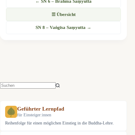
← SN 6 – Brahma Saṃyutta
☰ Übersicht
SN 8 – Vaṅgīsa Saṃyutta →
Keine
Ergebnisse
Geführter Lernpfad
für Einsteiger:innen
Reihenfolge für einen möglichen Einstieg in die Buddha-Lehre.