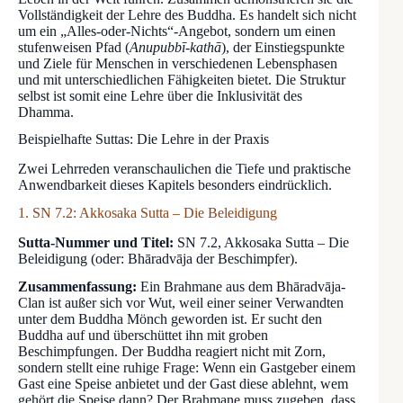
Vollständigkeit der Lehre des Buddha. Es handelt sich nicht
um ein „Alles-oder-Nichts“-Angebot, sondern um einen
stufenweisen Pfad (
Anupubbī-kathā
), der Einstiegspunkte
und Ziele für Menschen in verschiedenen Lebensphasen
und mit unterschiedlichen Fähigkeiten bietet. Die Struktur
selbst ist somit eine Lehre über die Inklusivität des
Dhamma.
Beispielhafte Suttas: Die Lehre in der Praxis
Zwei Lehrreden veranschaulichen die Tiefe und praktische
Anwendbarkeit dieses Kapitels besonders eindrücklich.
1. SN 7.2: Akkosaka Sutta – Die Beleidigung
Sutta-Nummer und Titel:
SN 7.2, Akkosaka Sutta – Die
Beleidigung (oder: Bhāradvāja der Beschimpfer).
Zusammenfassung:
Ein Brahmane aus dem Bhāradvāja-
Clan ist außer sich vor Wut, weil einer seiner Verwandten
unter dem Buddha Mönch geworden ist. Er sucht den
Buddha auf und überschüttet ihn mit groben
Beschimpfungen. Der Buddha reagiert nicht mit Zorn,
sondern stellt eine ruhige Frage: Wenn ein Gastgeber einem
Gast eine Speise anbietet und der Gast diese ablehnt, wem
gehört die Speise dann? Der Brahmane muss zugeben, dass