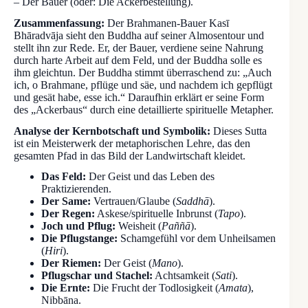
– Der Bauer (oder: Die Ackerbestellung).
Zusammenfassung:
Der Brahmanen-Bauer Kasī
Bhāradvāja sieht den Buddha auf seiner Almosentour und
stellt ihn zur Rede. Er, der Bauer, verdiene seine Nahrung
durch harte Arbeit auf dem Feld, und der Buddha solle es
ihm gleichtun. Der Buddha stimmt überraschend zu: „Auch
ich, o Brahmane, pflüge und säe, und nachdem ich gepflügt
und gesät habe, esse ich.“ Daraufhin erklärt er seine Form
des „Ackerbaus“ durch eine detaillierte spirituelle Metapher.
Analyse der Kernbotschaft und Symbolik:
Dieses Sutta
ist ein Meisterwerk der metaphorischen Lehre, das den
gesamten Pfad in das Bild der Landwirtschaft kleidet.
Das Feld:
Der Geist und das Leben des
Praktizierenden.
Der Same:
Vertrauen/Glaube (
Saddhā
).
Der Regen:
Askese/spirituelle Inbrunst (
Tapo
).
Joch und Pflug:
Weisheit (
Paññā
).
Die Pflugstange:
Schamgefühl vor dem Unheilsamen
(
Hiri
).
Der Riemen:
Der Geist (
Mano
).
Pflugschar und Stachel:
Achtsamkeit (
Sati
).
Die Ernte:
Die Frucht der Todlosigkeit (
Amata
),
Nibbāna.