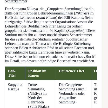
Schatzkammer
Der Saṃyutta Nikāya, die „Gruppierte Sammlung“, ist die
dritte der fünf großen Lehrredensammlungen (
Nikāyas
) im
Korb der Lehrreden (
Sutta Piṭaka
) des Pāli-Kanons. Seine
einzigartige Stärke liegt in seiner Organisation: Anstatt die
Lehrreden des Buddha nach ihrer Länge zu ordnen,
gruppiert er sie thematisch in 56 Kapitel (
Saṃyuttas
). Diese
Struktur macht ihn zu einer unschätzbaren Schatzkammer
für das systematische Studium zentraler buddhistischer
Lehren, da man ein Thema wie die Bedingte Entstehung
oder den Edlen Achtfachen Pfad in all seinen Facetten und
über zahlreiche kurze Lehrreden hinweg vertiefen kann.
Diese Seite beleuchtet nun ein solches thematisches „Buch“
im Detail, um dessen tiefgründige Botschaft zu erschließen.
Pāli-
Position im
Deutscher Titel
Organisa
Titel
Kanon
Saṃyutta
Dritte
Die Gruppierte
Thematis
Nikāya
Sammlung
Sammlung (auch:
über 2.8
(Nikāya) im
Verbundene oder
Kapitel (
Korb der
Angereihte
große Büc
Lehrreden
Sammlung)
sind.
(Sutta Piṭaka)