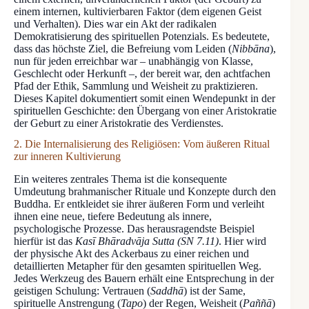
einem internen, kultivierbaren Faktor (dem eigenen Geist
und Verhalten). Dies war ein Akt der radikalen
Demokratisierung des spirituellen Potenzials. Es bedeutete,
dass das höchste Ziel, die Befreiung vom Leiden (
Nibbāna
),
nun für jeden erreichbar war – unabhängig von Klasse,
Geschlecht oder Herkunft –, der bereit war, den achtfachen
Pfad der Ethik, Sammlung und Weisheit zu praktizieren.
Dieses Kapitel dokumentiert somit einen Wendepunkt in der
spirituellen Geschichte: den Übergang von einer Aristokratie
der Geburt zu einer Aristokratie des Verdienstes.
2. Die Internalisierung des Religiösen: Vom äußeren Ritual
zur inneren Kultivierung
Ein weiteres zentrales Thema ist die konsequente
Umdeutung brahmanischer Rituale und Konzepte durch den
Buddha. Er entkleidet sie ihrer äußeren Form und verleiht
ihnen eine neue, tiefere Bedeutung als innere,
psychologische Prozesse. Das herausragendste Beispiel
hierfür ist das
Kasī Bhāradvāja Sutta (SN 7.11)
. Hier wird
der physische Akt des Ackerbaus zu einer reichen und
detaillierten Metapher für den gesamten spirituellen Weg.
Jedes Werkzeug des Bauern erhält eine Entsprechung in der
geistigen Schulung: Vertrauen (
Saddhā
) ist der Same,
spirituelle Anstrengung (
Tapo
) der Regen, Weisheit (
Paññā
)