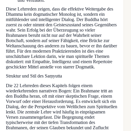
und Vertrauen.
Diese Lehrreden zeigen, dass die effektive Weitergabe des
Dhamma kein dogmatischer Monolog ist, sondern ein
mitfühlender und intelligenter Dialog. Der Buddha hört
zuerst zu oder nimmt den Geisteszustand seines Gegenübers
wahr. Sein Erfolg bei der Überzeugung so vieler
Brahmanen beruht nicht nur auf der Wahrheit seiner
Botschaft, sondern auf seiner Fähigkeit, eine Brücke zur
Weltanschauung des anderen zu bauen, bevor er ihn darüber
führt. Für den modernen Praktizierenden ist dies eine
unschätzbare Lektion darin, wie man spirituelle Themen
diskutiert: mit Empathie, Intelligenz und einem Repertoire
geschickter Mittel anstelle von starrer Dogmatik.
Struktur und Stil des Saṃyutta
Die 22 Lehrreden dieses Kapitels folgen einem
wiederkehrenden narrativen Bogen: Ein Brahmane tritt an
den Buddha heran, oft mit einer skeptischen Frage, einem
Vorwurf oder einer Herausforderung. Es entwickelt sich ein
Dialog, der die Perspektive vom Weltlichen zum Spirituellen
lenkt. Die zentrale Lehre wird häufig in einprägsamen
Versen zusammengefasst. Die Begegnung endet
typischerweise mit der tiefen Transformation des
Brahmanen, der seinen Glauben bekundet und Zuflucht