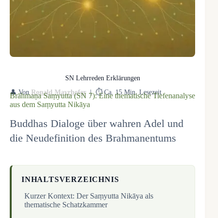
SN Lehrreden Erklärungen
👤 Von
Ronald Mayrhofer
| ⏱️ Ca. 15 Min. Lesezeit
Brāhmaṇa Saṃyutta (SN 7): Eine thematische Tiefenanalyse
aus dem Saṃyutta Nikāya
Buddhas Dialoge über wahren Adel und
die Neudefinition des Brahmanentums
INHALTSVERZEICHNIS
Kurzer Kontext: Der Saṃyutta Nikāya als
thematische Schatzkammer