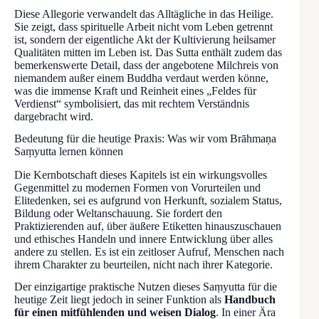
Diese Allegorie verwandelt das Alltägliche in das Heilige.
Sie zeigt, dass spirituelle Arbeit nicht vom Leben getrennt
ist, sondern der eigentliche Akt der Kultivierung heilsamer
Qualitäten mitten im Leben ist. Das Sutta enthält zudem das
bemerkenswerte Detail, dass der angebotene Milchreis von
niemandem außer einem Buddha verdaut werden könne,
was die immense Kraft und Reinheit eines „Feldes für
Verdienst“ symbolisiert, das mit rechtem Verständnis
dargebracht wird.
Bedeutung für die heutige Praxis: Was wir vom Brāhmaṇa
Saṃyutta lernen können
Die Kernbotschaft dieses Kapitels ist ein wirkungsvolles
Gegenmittel zu modernen Formen von Vorurteilen und
Elitedenken, sei es aufgrund von Herkunft, sozialem Status,
Bildung oder Weltanschauung. Sie fordert den
Praktizierenden auf, über äußere Etiketten hinauszuschauen
und ethisches Handeln und innere Entwicklung über alles
andere zu stellen. Es ist ein zeitloser Aufruf, Menschen nach
ihrem Charakter zu beurteilen, nicht nach ihrer Kategorie.
Der einzigartige praktische Nutzen dieses Saṃyutta für die
heutige Zeit liegt jedoch in seiner Funktion als
Handbuch
für einen mitfühlenden und weisen Dialog
. In einer Ära