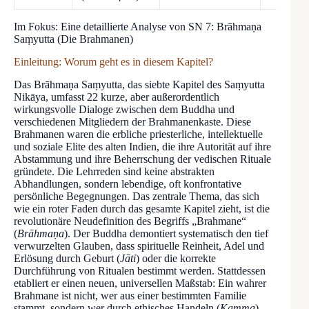
Im Fokus: Eine detaillierte Analyse von SN 7: Brāhmaṇa
Saṃyutta (Die Brahmanen)
Einleitung: Worum geht es in diesem Kapitel?
Das Brāhmaṇa Saṃyutta, das siebte Kapitel des Saṃyutta
Nikāya, umfasst 22 kurze, aber außerordentlich
wirkungsvolle Dialoge zwischen dem Buddha und
verschiedenen Mitgliedern der Brahmanenkaste. Diese
Brahmanen waren die erbliche priesterliche, intellektuelle
und soziale Elite des alten Indien, die ihre Autorität auf ihre
Abstammung und ihre Beherrschung der vedischen Rituale
gründete. Die Lehrreden sind keine abstrakten
Abhandlungen, sondern lebendige, oft konfrontative
persönliche Begegnungen. Das zentrale Thema, das sich
wie ein roter Faden durch das gesamte Kapitel zieht, ist die
revolutionäre Neudefinition des Begriffs „Brahmane“
(
Brāhmaṇa
). Der Buddha demontiert systematisch den tief
verwurzelten Glauben, dass spirituelle Reinheit, Adel und
Erlösung durch Geburt (
Jāti
) oder die korrekte
Durchführung von Ritualen bestimmt werden. Stattdessen
etabliert er einen neuen, universellen Maßstab: Ein wahrer
Brahmane ist nicht, wer aus einer bestimmten Familie
stammt, sondern wer durch ethisches Handeln (
Kamma
),