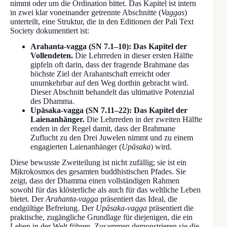
nimmt oder um die Ordination bittet. Das Kapitel ist intern
in zwei klar voneinander getrennte Abschnitte (
Vaggas
)
unterteilt, eine Struktur, die in den Editionen der Pali Text
Society dokumentiert ist:
Arahanta-vagga (SN 7.1–10): Das Kapitel der
Vollendeten.
Die Lehrreden in dieser ersten Hälfte
gipfeln oft darin, dass der fragende Brahmane das
höchste Ziel der Arahantschaft erreicht oder
unumkehrbar auf den Weg dorthin gebracht wird.
Dieser Abschnitt behandelt das ultimative Potenzial
des Dhamma.
Upāsaka-vagga (SN 7.11–22): Das Kapitel der
Laienanhänger.
Die Lehrreden in der zweiten Hälfte
enden in der Regel damit, dass der Brahmane
Zuflucht zu den Drei Juwelen nimmt und zu einem
engagierten Laienanhänger (
Upāsaka
) wird.
Diese bewusste Zweiteilung ist nicht zufällig; sie ist ein
Mikrokosmos des gesamten buddhistischen Pfades. Sie
zeigt, dass der Dhamma einen vollständigen Rahmen
sowohl für das klösterliche als auch für das weltliche Leben
bietet. Der
Arahanta-vagga
präsentiert das Ideal, die
endgültige Befreiung. Der
Upāsaka-vagga
präsentiert die
praktische, zugängliche Grundlage für diejenigen, die ein
Leben in der Welt führen. Zusammen demonstrieren sie die