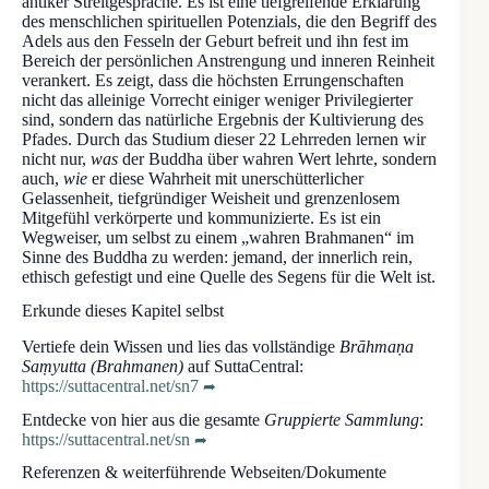
antiker Streitgespräche. Es ist eine tiefgreifende Erklärung
des menschlichen spirituellen Potenzials, die den Begriff des
Adels aus den Fesseln der Geburt befreit und ihn fest im
Bereich der persönlichen Anstrengung und inneren Reinheit
verankert. Es zeigt, dass die höchsten Errungenschaften
nicht das alleinige Vorrecht einiger weniger Privilegierter
sind, sondern das natürliche Ergebnis der Kultivierung des
Pfades. Durch das Studium dieser 22 Lehrreden lernen wir
nicht nur,
was
der Buddha über wahren Wert lehrte, sondern
auch,
wie
er diese Wahrheit mit unerschütterlicher
Gelassenheit, tiefgründiger Weisheit und grenzenlosem
Mitgefühl verkörperte und kommunizierte. Es ist ein
Wegweiser, um selbst zu einem „wahren Brahmanen“ im
Sinne des Buddha zu werden: jemand, der innerlich rein,
ethisch gefestigt und eine Quelle des Segens für die Welt ist.
Erkunde dieses Kapitel selbst
Vertiefe dein Wissen und lies das vollständige
Brāhmaṇa
Saṃyutta (Brahmanen)
auf SuttaCentral:
https://suttacentral.net/sn7
Entdecke von hier aus die gesamte
Gruppierte Sammlung
:
https://suttacentral.net/sn
Referenzen & weiterführende Webseiten/Dokumente