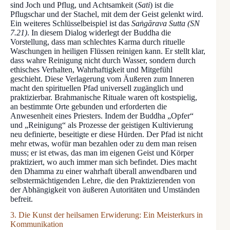
sind Joch und Pflug, und Achtsamkeit (
Sati
) ist die
Pflugschar und der Stachel, mit dem der Geist gelenkt wird.
Ein weiteres Schlüsselbeispiel ist das
Saṅgārava Sutta (SN
7.21)
. In diesem Dialog widerlegt der Buddha die
Vorstellung, dass man schlechtes Karma durch rituelle
Waschungen in heiligen Flüssen reinigen kann. Er stellt klar,
dass wahre Reinigung nicht durch Wasser, sondern durch
ethisches Verhalten, Wahrhaftigkeit und Mitgefühl
geschieht. Diese Verlagerung vom Äußeren zum Inneren
macht den spirituellen Pfad universell zugänglich und
praktizierbar. Brahmanische Rituale waren oft kostspielig,
an bestimmte Orte gebunden und erforderten die
Anwesenheit eines Priesters. Indem der Buddha „Opfer“
und „Reinigung“ als Prozesse der geistigen Kultivierung
neu definierte, beseitigte er diese Hürden. Der Pfad ist nicht
mehr etwas, wofür man bezahlen oder zu dem man reisen
muss; er ist etwas, das man im eigenen Geist und Körper
praktiziert, wo auch immer man sich befindet. Dies macht
den Dhamma zu einer wahrhaft überall anwendbaren und
selbstermächtigenden Lehre, die den Praktizierenden von
der Abhängigkeit von äußeren Autoritäten und Umständen
befreit.
3. Die Kunst der heilsamen Erwiderung: Ein Meisterkurs in
Kommunikation