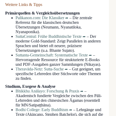
Weitere Links & Tipps
Primärquellen & Vergleichsübersetzungen
Palikanon.com: Die Klassiker
– Die zentrale
Referenz für die klassischen deutschen
Übersetzungen (Neumann, Nyanatiloka,
Nyanaponika).
SuttaCentral: Frühe Buddhistische Texte
– Der
moderne Gold-Standard: Zeigt Parallelen in anderen
Sprachen und bietet oft neuere, präzisere
Übersetzungen (u.a. Bhante Sujato).
Suttanta-Gemeinschaft: Systematische Texte
–
Hervorragende Ressource für strukturierte E-Books
und PDF-Ausgaben ganzer Sammlungen (Nikayas).
Theravāda-Netz: Sutta-Suche
– Gut geeignet, um
spezifische Lehrreden über Stichworte oder Themen
zu finden.
Studium, Exegese & Analyse
Bhikkhu Anālayo: Forschung & Praxis
–
Akademisch fundierte Vergleiche zwischen den Pāli-
Lehrreden und den chinesischen Āgamas (essentiell
für MN/Satipaṭṭhāna).
Bodhi College: Early Buddhism
– Lehrgänge und
Texte (Akincano, Stephen Batchelor), die sich auf die