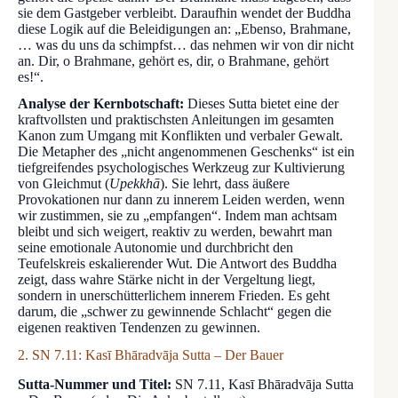
sie dem Gastgeber verbleibt. Daraufhin wendet der Buddha
diese Logik auf die Beleidigungen an: „Ebenso, Brahmane,
… was du uns da schimpfst… das nehmen wir von dir nicht
an. Dir, o Brahmane, gehört es, dir, o Brahmane, gehört
es!“.
Analyse der Kernbotschaft:
Dieses Sutta bietet eine der
kraftvollsten und praktischsten Anleitungen im gesamten
Kanon zum Umgang mit Konflikten und verbaler Gewalt.
Die Metapher des „nicht angenommenen Geschenks“ ist ein
tiefgreifendes psychologisches Werkzeug zur Kultivierung
von Gleichmut (
Upekkhā
). Sie lehrt, dass äußere
Provokationen nur dann zu innerem Leiden werden, wenn
wir zustimmen, sie zu „empfangen“. Indem man achtsam
bleibt und sich weigert, reaktiv zu werden, bewahrt man
seine emotionale Autonomie und durchbricht den
Teufelskreis eskalierender Wut. Die Antwort des Buddha
zeigt, dass wahre Stärke nicht in der Vergeltung liegt,
sondern in unerschütterlichem innerem Frieden. Es geht
darum, die „schwer zu gewinnende Schlacht“ gegen die
eigenen reaktiven Tendenzen zu gewinnen.
2. SN 7.11: Kasī Bhāradvāja Sutta – Der Bauer
Sutta-Nummer und Titel:
SN 7.11, Kasī Bhāradvāja Sutta