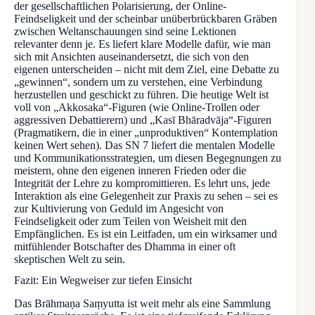
der gesellschaftlichen Polarisierung, der Online-
Feindseligkeit und der scheinbar unüberbrückbaren Gräben
zwischen Weltanschauungen sind seine Lektionen
relevanter denn je. Es liefert klare Modelle dafür, wie man
sich mit Ansichten auseinandersetzt, die sich von den
eigenen unterscheiden – nicht mit dem Ziel, eine Debatte zu
„gewinnen“, sondern um zu verstehen, eine Verbindung
herzustellen und geschickt zu führen. Die heutige Welt ist
voll von „Akkosaka“-Figuren (wie Online-Trollen oder
aggressiven Debattierern) und „Kasī Bhāradvāja“-Figuren
(Pragmatikern, die in einer „unproduktiven“ Kontemplation
keinen Wert sehen). Das SN 7 liefert die mentalen Modelle
und Kommunikationsstrategien, um diesen Begegnungen zu
meistern, ohne den eigenen inneren Frieden oder die
Integrität der Lehre zu kompromittieren. Es lehrt uns, jede
Interaktion als eine Gelegenheit zur Praxis zu sehen – sei es
zur Kultivierung von Geduld im Angesicht von
Feindseligkeit oder zum Teilen von Weisheit mit den
Empfänglichen. Es ist ein Leitfaden, um ein wirksamer und
mitfühlender Botschafter des Dhamma in einer oft
skeptischen Welt zu sein.
Fazit: Ein Wegweiser zur tiefen Einsicht
Das Brāhmaṇa Saṃyutta ist weit mehr als eine Sammlung