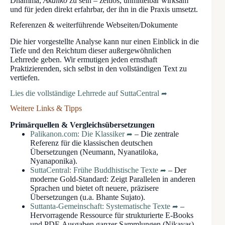
Dhamma,
Akāliko
zu sein – zeitlos, unmittelbar wirksam
und für jeden direkt erfahrbar, der ihn in die Praxis umsetzt.
Referenzen & weiterführende Webseiten/Dokumente
Die hier vorgestellte Analyse kann nur einen Einblick in die
Tiefe und den Reichtum dieser außergewöhnlichen
Lehrrede geben. Wir ermutigen jeden ernsthaft
Praktizierenden, sich selbst in den vollständigen Text zu
vertiefen.
Lies die vollständige Lehrrede auf SuttaCentral
Weitere Links & Tipps
Primärquellen & Vergleichsübersetzungen
Palikanon.com: Die Klassiker
– Die zentrale
Referenz für die klassischen deutschen
Übersetzungen (Neumann, Nyanatiloka,
Nyanaponika).
SuttaCentral: Frühe Buddhistische Texte
– Der
moderne Gold-Standard: Zeigt Parallelen in anderen
Sprachen und bietet oft neuere, präzisere
Übersetzungen (u.a. Bhante Sujato).
Suttanta-Gemeinschaft: Systematische Texte
–
Hervorragende Ressource für strukturierte E-Books
und PDF-Ausgaben ganzer Sammlungen (Nikayas).