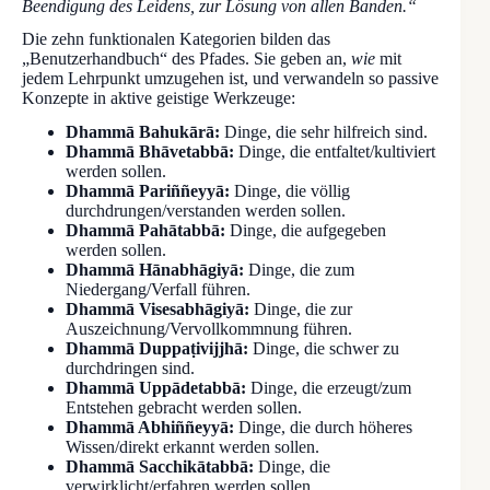
Beendigung des Leidens, zur Lösung von allen Banden.“
Die zehn funktionalen Kategorien bilden das
„Benutzerhandbuch“ des Pfades. Sie geben an,
wie
mit
jedem Lehrpunkt umzugehen ist, und verwandeln so passive
Konzepte in aktive geistige Werkzeuge:
Dhammā Bahukārā:
Dinge, die sehr hilfreich sind.
Dhammā Bhāvetabbā:
Dinge, die entfaltet/kultiviert
werden sollen.
Dhammā Pariññeyyā:
Dinge, die völlig
durchdrungen/verstanden werden sollen.
Dhammā Pahātabbā:
Dinge, die aufgegeben
werden sollen.
Dhammā Hānabhāgiyā:
Dinge, die zum
Niedergang/Verfall führen.
Dhammā Visesabhāgiyā:
Dinge, die zur
Auszeichnung/Vervollkommnung führen.
Dhammā Duppaṭivijjhā:
Dinge, die schwer zu
durchdringen sind.
Dhammā Uppādetabbā:
Dinge, die erzeugt/zum
Entstehen gebracht werden sollen.
Dhammā Abhiññeyyā:
Dinge, die durch höheres
Wissen/direkt erkannt werden sollen.
Dhammā Sacchikātabbā:
Dinge, die
verwirklicht/erfahren werden sollen.