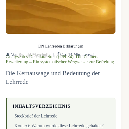
DN Lehrreden Erklärungen
👤 Von
Ronald Mayrhofer
| ⏱️ Ca. 14 Min. Lesezeit
Analyse des Dasuttara Sutta (DN 34): Die Zehner-
Erweiterung – Ein systematischer Wegweiser zur Befreiung
Die Kernaussage und Bedeutung der
Lehrrede
INHALTSVERZEICHNIS
Steckbrief der Lehrrede
Kontext: Warum wurde diese Lehrrede gehalten?