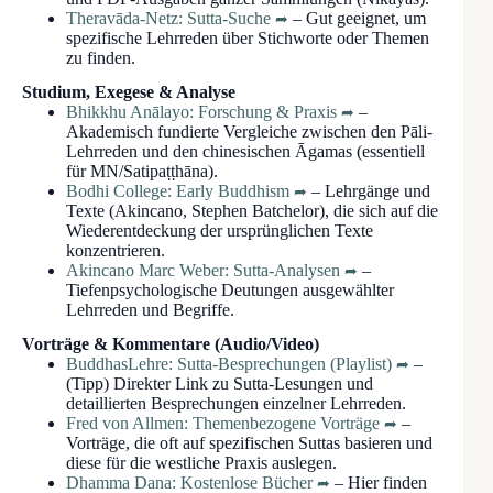
Theravāda-Netz: Sutta-Suche
– Gut geeignet, um
spezifische Lehrreden über Stichworte oder Themen
zu finden.
Studium, Exegese & Analyse
Bhikkhu Anālayo: Forschung & Praxis
–
Akademisch fundierte Vergleiche zwischen den Pāli-
Lehrreden und den chinesischen Āgamas (essentiell
für MN/Satipaṭṭhāna).
Bodhi College: Early Buddhism
– Lehrgänge und
Texte (Akincano, Stephen Batchelor), die sich auf die
Wiederentdeckung der ursprünglichen Texte
konzentrieren.
Akincano Marc Weber: Sutta-Analysen
–
Tiefenpsychologische Deutungen ausgewählter
Lehrreden und Begriffe.
Vorträge & Kommentare (Audio/Video)
BuddhasLehre: Sutta-Besprechungen (Playlist)
–
(Tipp) Direkter Link zu Sutta-Lesungen und
detaillierten Besprechungen einzelner Lehrreden.
Fred von Allmen: Themenbezogene Vorträge
–
Vorträge, die oft auf spezifischen Suttas basieren und
diese für die westliche Praxis auslegen.
Dhamma Dana: Kostenlose Bücher
– Hier finden