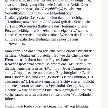
gerade erlebe, in etwas verwurzelt, das
Hānabhāgiyā
ist,
also zum Niedergang führt, wie Groll oder Neid? Oder
entspringt er etwas, das
Visesabhāgiyā
ist, also zur
Vervollkommnung führt, wie Mitgefühl oder
Großzügigkeit? Das System liefert dann die richtige
„Handlungsanweisung“:
Pahātabbā
(gib das Schädliche
auf) und
Bhāvetabbā
(kultiviere das Heilsame). Dieser
Prozess befähigt den Einzelnen, sein eigener „Arzt des
Geistes“ zu werden und die zeitlose Weisheit des Buddha
auf die spezifischen Bedingungen seines Lebens
anzuwenden.
Man kann sich das Sutta wie eine Art „Periodensystem der
geistigen Qualitäten“ vorstellen. So wie die Chemie die
Elemente nach ihren inneren Eigenschaften und ihrem
Reaktionspotenzial ordnet, so ordnet das
Dasuttara Sutta
die Elemente des Geistes (
Dhammā
). Jeder
Dhamma
hat
eine „Gruppe“ (seine numerische Zugehörigkeit, z.B. die
fünf Hindernisse) und eine „Periode“ (seine Funktion, z.B.
„aufzugeben“). Diese systematische Sichtweise ermöglicht
ein tiefes, vorausschauendes Verständnis der „geistigen
Chemie“ – wie bestimmte Qualitäten interagieren und zu
vorhersagbaren Ergebnissen von Leid oder Wohlbefinden
führen.
Obwohl die Rede vor einer Gemeinschaft von Mönchen