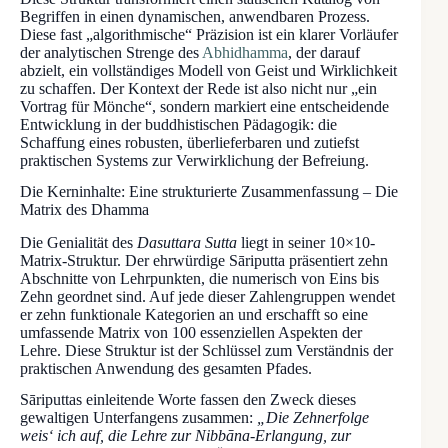
Begriffen in einen dynamischen, anwendbaren Prozess.
Diese fast „algorithmische“ Präzision ist ein klarer Vorläufer
der analytischen Strenge des
Abhidhamma
, der darauf
abzielt, ein vollständiges Modell von Geist und Wirklichkeit
zu schaffen. Der Kontext der Rede ist also nicht nur „ein
Vortrag für Mönche“, sondern markiert eine entscheidende
Entwicklung in der buddhistischen Pädagogik: die
Schaffung eines robusten, überlieferbaren und zutiefst
praktischen Systems zur Verwirklichung der Befreiung.
Die Kerninhalte: Eine strukturierte Zusammenfassung – Die
Matrix des Dhamma
Die Genialität des
Dasuttara Sutta
liegt in seiner 10×10-
Matrix-Struktur. Der ehrwürdige Sāriputta präsentiert zehn
Abschnitte von Lehrpunkten, die numerisch von Eins bis
Zehn geordnet sind. Auf jede dieser Zahlengruppen wendet
er zehn funktionale Kategorien an und erschafft so eine
umfassende Matrix von 100 essenziellen Aspekten der
Lehre. Diese Struktur ist der Schlüssel zum Verständnis der
praktischen Anwendung des gesamten Pfades.
Sāriputtas einleitende Worte fassen den Zweck dieses
gewaltigen Unterfangens zusammen:
„Die Zehnerfolge
weis‘ ich auf, die Lehre zur Nibbāna-Erlangung, zur