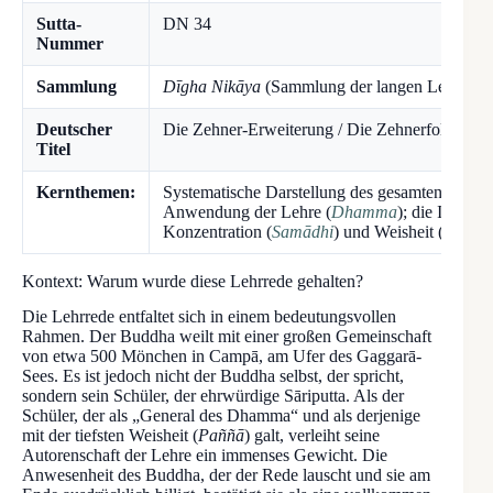
Sutta-
DN 34
Nummer
Sammlung
Dīgha Nikāya
(Sammlung der langen Lehrrede
Deutscher
Die Zehner-Erweiterung / Die Zehnerfolge
Titel
Kernthemen:
Systematische Darstellung des gesamten Pfades;
Anwendung der Lehre (
Dhamma
); die Interd
Konzentration (
Samādhi
) und Weisheit (
Paññā
Kontext: Warum wurde diese Lehrrede gehalten?
Die Lehrrede entfaltet sich in einem bedeutungsvollen
Rahmen. Der Buddha weilt mit einer großen Gemeinschaft
von etwa 500 Mönchen in Campā, am Ufer des Gaggarā-
Sees. Es ist jedoch nicht der Buddha selbst, der spricht,
sondern sein Schüler, der ehrwürdige Sāriputta. Als der
Schüler, der als „General des Dhamma“ und als derjenige
mit der tiefsten Weisheit (
Paññā
) galt, verleiht seine
Autorenschaft der Lehre ein immenses Gewicht. Die
Anwesenheit des Buddha, der der Rede lauscht und sie am