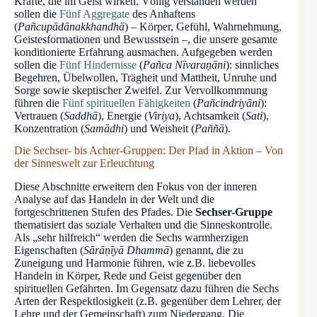
Kräfte, die im Geist wirken. Völlig verstanden werden
sollen die
Fünf Aggregate
des Anhaftens
(
Pañcupādānakkhandhā
) – Körper, Gefühl, Wahrnehmung,
Geistesformationen und Bewusstsein –, die unsere gesamte
konditionierte Erfahrung ausmachen. Aufgegeben werden
sollen die
Fünf Hindernisse
(
Pañca Nīvaraṇāni
): sinnliches
Begehren, Übelwollen, Trägheit und Mattheit, Unruhe und
Sorge sowie skeptischer Zweifel. Zur Vervollkommnung
führen die
Fünf spirituellen Fähigkeiten
(
Pañcindriyāni
):
Vertrauen (
Saddhā
), Energie (
Viriya
), Achtsamkeit (
Sati
),
Konzentration (
Samādhi
) und Weisheit (
Paññā
).
Die Sechser- bis Achter-Gruppen: Der Pfad in Aktion – Von
der Sinneswelt zur Erleuchtung
Diese Abschnitte erweitern den Fokus von der inneren
Analyse auf das Handeln in der Welt und die
fortgeschrittenen Stufen des Pfades. Die
Sechser-Gruppe
thematisiert das soziale Verhalten und die Sinneskontrolle.
Als „sehr hilfreich“ werden die Sechs warmherzigen
Eigenschaften (
Sārāṇīyā Dhammā
) genannt, die zu
Zuneigung und Harmonie führen, wie z.B. liebevolles
Handeln in Körper, Rede und Geist gegenüber den
spirituellen Gefährten. Im Gegensatz dazu führen die Sechs
Arten der Respektlosigkeit (z.B. gegenüber dem Lehrer, der
Lehre und der Gemeinschaft) zum Niedergang. Die