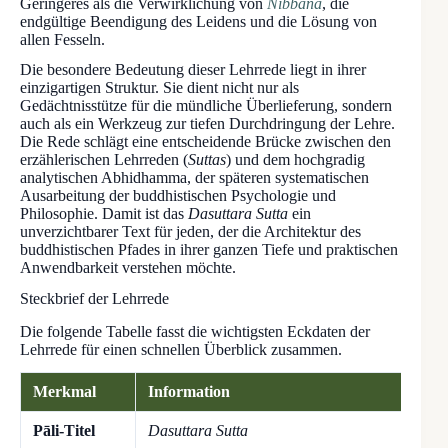
Geringeres als die Verwirklichung von
Nibbāna
, die
endgültige Beendigung des Leidens und die Lösung von
allen Fesseln.
Die besondere Bedeutung dieser Lehrrede liegt in ihrer
einzigartigen Struktur. Sie dient nicht nur als
Gedächtnisstütze für die mündliche Überlieferung, sondern
auch als ein Werkzeug zur tiefen Durchdringung der Lehre.
Die Rede schlägt eine entscheidende Brücke zwischen den
erzählerischen Lehrreden (
Suttas
) und dem hochgradig
analytischen Abhidhamma, der späteren systematischen
Ausarbeitung der buddhistischen Psychologie und
Philosophie. Damit ist das
Dasuttara Sutta
ein
unverzichtbarer Text für jeden, der die Architektur des
buddhistischen Pfades in ihrer ganzen Tiefe und praktischen
Anwendbarkeit verstehen möchte.
Steckbrief der Lehrrede
Die folgende Tabelle fasst die wichtigsten Eckdaten der
Lehrrede für einen schnellen Überblick zusammen.
Merkmal
Information
Pāli-Titel
Dasuttara Sutta