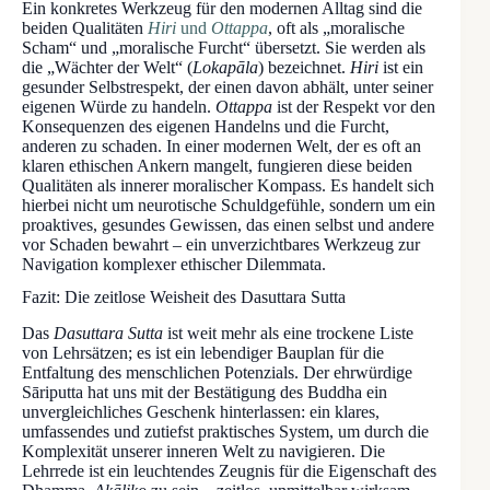
Ein konkretes Werkzeug für den modernen Alltag sind die
beiden Qualitäten
Hiri
und
Ottappa
, oft als „moralische
Scham“ und „moralische Furcht“ übersetzt. Sie werden als
die „Wächter der Welt“ (
Lokapāla
) bezeichnet.
Hiri
ist ein
gesunder Selbstrespekt, der einen davon abhält, unter seiner
eigenen Würde zu handeln.
Ottappa
ist der Respekt vor den
Konsequenzen des eigenen Handelns und die Furcht,
anderen zu schaden. In einer modernen Welt, der es oft an
klaren ethischen Ankern mangelt, fungieren diese beiden
Qualitäten als innerer moralischer Kompass. Es handelt sich
hierbei nicht um neurotische Schuldgefühle, sondern um ein
proaktives, gesundes Gewissen, das einen selbst und andere
vor Schaden bewahrt – ein unverzichtbares Werkzeug zur
Navigation komplexer ethischer Dilemmata.
Fazit: Die zeitlose Weisheit des Dasuttara Sutta
Das
Dasuttara Sutta
ist weit mehr als eine trockene Liste
von Lehrsätzen; es ist ein lebendiger Bauplan für die
Entfaltung des menschlichen Potenzials. Der ehrwürdige
Sāriputta hat uns mit der Bestätigung des Buddha ein
unvergleichliches Geschenk hinterlassen: ein klares,
umfassendes und zutiefst praktisches System, um durch die
Komplexität unserer inneren Welt zu navigieren. Die
Lehrrede ist ein leuchtendes Zeugnis für die Eigenschaft des