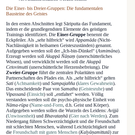
Die Einer- bis Dreier-Gruppen: Die fundamentalen
Bausteine des Geistes
In den ersten Abschnitten legt Sāriputta das Fundament,
indem er die grundlegendsten Elemente des geistigen
Trainings identifiziert. Die
Einer-Gruppe
benennt die
Eckpfeiler. Als „sehr hilfreich“ wird
Appamāda
(Nicht-
Nachlässigkeit in heilsamen Geisteszuständen) genannt.
Aufgegeben werden soll der „Ich-bin-Dünkel“ (
Asmimāna
).
Erzeugt werden soll
Akuppā Ñāṇaṃ
(unerschütterliches
Wissen), und verwirklicht werden soll die
Akuppā
Cetovimutti
(unerschütterliche Herzensbefreiung). Die
Zweier-Gruppe
führt die zentralen Polaritäten und
Partnerschaften des Pfades ein. Als „sehr hilfreich“ gelten
Sati
(
Achtsamkeit
) und
Sampajañña
(
klares Gewahrsein
).
Das entscheidende Paar von
Samatha
(
Geistesruhe
) und
Vipassanā
(
Einsicht
) soll „entfaltet“ werden. Völlig
verstanden werden soll die psycho-physische Einheit von
Nāma-rūpa
(
Name-und-Form
, d.h. Geist und Körper).
Aufgegeben werden sollen die Wurzeln des Leidens:
Avijjā
(
Unwissenheit
) und
Bhavataṇhā
(
Gier nach Werden
). Zum
Niedergang führen Schwerzüchtigkeit und die Freundschaft
mit schlechten Menschen, während Leichtzüchtigkeit und
die
Freundschaft mit guten Menschen
(
Kalyāṇamittatā
) zur