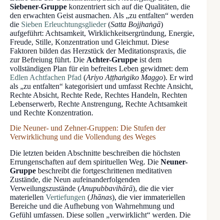
Siebener-Gruppe
konzentriert sich auf die Qualitäten, die
den erwachten Geist ausmachen. Als „zu entfalten“ werden
die
Sieben Erleuchtungsglieder
(
Satta Bojjhaṅgā
)
aufgeführt: Achtsamkeit, Wirklichkeitsergründung, Energie,
Freude, Stille, Konzentration und Gleichmut. Diese
Faktoren bilden das Herzstück der Meditationspraxis, die
zur Befreiung führt. Die
Achter-Gruppe
ist dem
vollständigen Plan für ein befreites Leben gewidmet: dem
Edlen Achtfachen Pfad
(
Ariyo Aṭṭhaṅgiko Maggo
). Er wird
als „zu entfalten“ kategorisiert und umfasst Rechte Ansicht,
Rechte Absicht, Rechte Rede, Rechtes Handeln, Rechten
Lebenserwerb, Rechte Anstrengung, Rechte Achtsamkeit
und Rechte Konzentration.
Die Neuner- und Zehner-Gruppen: Die Stufen der
Verwirklichung und die Vollendung des Weges
Die letzten beiden Abschnitte beschreiben die höchsten
Errungenschaften auf dem spirituellen Weg. Die
Neuner-
Gruppe
beschreibt die fortgeschrittenen meditativen
Zustände, die Neun aufeinanderfolgenden
Verweilungszustände (
Anupubbavihārā
), die die vier
materiellen
Vertiefungen
(
Jhānas
), die vier immateriellen
Bereiche und die Aufhebung von Wahrnehmung und
Gefühl umfassen. Diese sollen „verwirklicht“ werden. Die