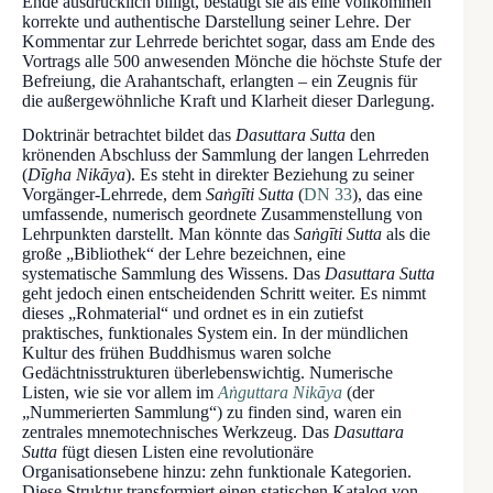
Ende ausdrücklich billigt, bestätigt sie als eine vollkommen
korrekte und authentische Darstellung seiner Lehre. Der
Kommentar zur Lehrrede berichtet sogar, dass am Ende des
Vortrags alle 500 anwesenden Mönche die höchste Stufe der
Befreiung, die Arahantschaft, erlangten – ein Zeugnis für
die außergewöhnliche Kraft und Klarheit dieser Darlegung.
Doktrinär betrachtet bildet das
Dasuttara Sutta
den
krönenden Abschluss der Sammlung der langen Lehrreden
(
Dīgha Nikāya
). Es steht in direkter Beziehung zu seiner
Vorgänger-Lehrrede, dem
Saṅgīti Sutta
(
DN 33
), das eine
umfassende, numerisch geordnete Zusammenstellung von
Lehrpunkten darstellt. Man könnte das
Saṅgīti Sutta
als die
große „Bibliothek“ der Lehre bezeichnen, eine
systematische Sammlung des Wissens. Das
Dasuttara Sutta
geht jedoch einen entscheidenden Schritt weiter. Es nimmt
dieses „Rohmaterial“ und ordnet es in ein zutiefst
praktisches, funktionales System ein. In der mündlichen
Kultur des frühen Buddhismus waren solche
Gedächtnisstrukturen überlebenswichtig. Numerische
Listen, wie sie vor allem im
Aṅguttara Nikāya
(der
„Nummerierten Sammlung“) zu finden sind, waren ein
zentrales mnemotechnisches Werkzeug. Das
Dasuttara
Sutta
fügt diesen Listen eine revolutionäre
Organisationsebene hinzu: zehn funktionale Kategorien.
Diese Struktur transformiert einen statischen Katalog von