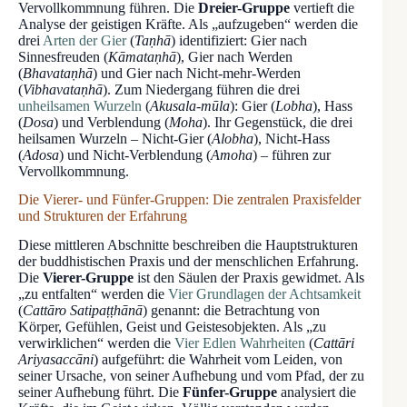
Vervollkommnung führen. Die
Dreier-Gruppe
vertieft die
Analyse der geistigen Kräfte. Als „aufzugeben“ werden die
drei
Arten der Gier
(
Taṇhā
) identifiziert: Gier nach
Sinnesfreuden (
Kāmataṇhā
), Gier nach Werden
(
Bhavataṇhā
) und Gier nach Nicht-mehr-Werden
(
Vibhavataṇhā
). Zum Niedergang führen die drei
unheilsamen Wurzeln
(
Akusala-mūla
): Gier (
Lobha
), Hass
(
Dosa
) und Verblendung (
Moha
). Ihr Gegenstück, die drei
heilsamen Wurzeln – Nicht-Gier (
Alobha
), Nicht-Hass
(
Adosa
) und Nicht-Verblendung (
Amoha
) – führen zur
Vervollkommnung.
Die Vierer- und Fünfer-Gruppen: Die zentralen Praxisfelder
und Strukturen der Erfahrung
Diese mittleren Abschnitte beschreiben die Hauptstrukturen
der buddhistischen Praxis und der menschlichen Erfahrung.
Die
Vierer-Gruppe
ist den Säulen der Praxis gewidmet. Als
„zu entfalten“ werden die
Vier Grundlagen der Achtsamkeit
(
Cattāro Satipaṭṭhānā
) genannt: die Betrachtung von
Körper, Gefühlen, Geist und Geistesobjekten. Als „zu
verwirklichen“ werden die
Vier Edlen Wahrheiten
(
Cattāri
Ariyasaccāni
) aufgeführt: die Wahrheit vom Leiden, von
seiner Ursache, von seiner Aufhebung und vom Pfad, der zu
seiner Aufhebung führt. Die
Fünfer-Gruppe
analysiert die