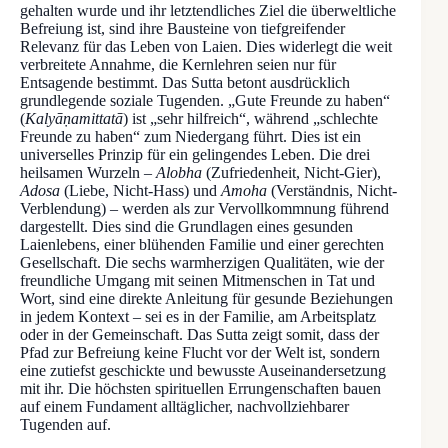
gehalten wurde und ihr letztendliches Ziel die überweltliche
Befreiung ist, sind ihre Bausteine von tiefgreifender
Relevanz für das Leben von Laien. Dies widerlegt die weit
verbreitete Annahme, die Kernlehren seien nur für
Entsagende bestimmt. Das Sutta betont ausdrücklich
grundlegende soziale Tugenden. „Gute Freunde zu haben“
(
Kalyāṇamittatā
) ist „sehr hilfreich“, während „schlechte
Freunde zu haben“ zum Niedergang führt. Dies ist ein
universelles Prinzip für ein gelingendes Leben. Die drei
heilsamen Wurzeln –
Alobha
(Zufriedenheit, Nicht-Gier),
Adosa
(Liebe, Nicht-Hass) und
Amoha
(Verständnis, Nicht-
Verblendung) – werden als zur Vervollkommnung führend
dargestellt. Dies sind die Grundlagen eines gesunden
Laienlebens, einer blühenden Familie und einer gerechten
Gesellschaft. Die sechs warmherzigen Qualitäten, wie der
freundliche Umgang mit seinen Mitmenschen in Tat und
Wort, sind eine direkte Anleitung für gesunde Beziehungen
in jedem Kontext – sei es in der Familie, am Arbeitsplatz
oder in der Gemeinschaft. Das Sutta zeigt somit, dass der
Pfad zur Befreiung keine Flucht vor der Welt ist, sondern
eine zutiefst geschickte und bewusste Auseinandersetzung
mit ihr. Die höchsten spirituellen Errungenschaften bauen
auf einem Fundament alltäglicher, nachvollziehbarer
Tugenden auf.