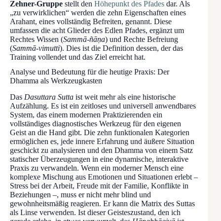
Zehner-Gruppe
stellt den
Höhepunkt des Pfades
dar. Als
„zu verwirklichen“ werden die zehn Eigenschaften eines
Arahant, eines vollständig Befreiten, genannt. Diese
umfassen die acht Glieder des Edlen Pfades, ergänzt um
Rechtes Wissen (
Sammā-ñāṇa
) und Rechte Befreiung
(
Sammā-vimutti
). Dies ist die Definition dessen, der das
Training vollendet und das Ziel erreicht hat.
Analyse und Bedeutung für die heutige Praxis: Der
Dhamma als Werkzeugkasten
Das
Dasuttara Sutta
ist weit mehr als eine historische
Aufzählung. Es ist ein zeitloses und universell anwendbares
System, das einem modernen Praktizierenden ein
vollständiges diagnostisches Werkzeug für den eigenen
Geist an die Hand gibt. Die zehn funktionalen Kategorien
ermöglichen es, jede innere Erfahrung und äußere Situation
geschickt zu analysieren und den Dhamma von einem Satz
statischer Überzeugungen in eine dynamische, interaktive
Praxis zu verwandeln. Wenn ein moderner Mensch eine
komplexe Mischung aus Emotionen und Situationen erlebt –
Stress bei der Arbeit, Freude mit der Familie, Konflikte in
Beziehungen –, muss er nicht mehr blind und
gewohnheitsmäßig reagieren. Er kann die Matrix des Suttas
als Linse verwenden. Ist dieser Geisteszustand, den ich