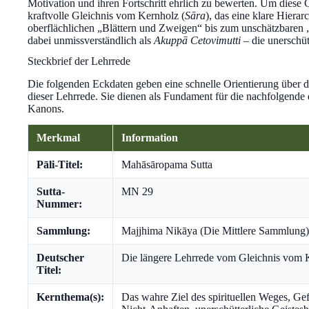
Motivation und ihren Fortschritt ehrlich zu bewerten. Um diese 
kraftvolle Gleichnis vom Kernholz (
Sāra
), das eine klare Hierar
oberflächlichen „Blättern und Zweigen“ bis zum unschätzbaren 
dabei unmissverständlich als
Akuppā Cetovimutti
– die unerschütt
Steckbrief der Lehrrede
Die folgenden Eckdaten geben eine schnelle Orientierung über 
dieser Lehrrede. Sie dienen als Fundament für die nachfolgende d
Kanons.
Merkmal
Information
Pāli-Titel:
Mahāsāropama Sutta
Sutta-
MN 29
Nummer:
Sammlung:
Majjhima Nikāya (Die Mittlere Sammlung)
Deutscher
Die längere Lehrrede vom Gleichnis vom 
Titel:
Kernthema(s):
Das wahre Ziel des spirituellen Weges, Gef