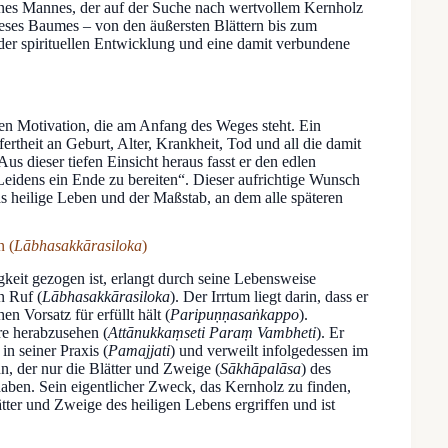
ines Mannes, der auf der Suche nach wertvollem Kernholz
eses Baumes – von den äußersten Blättern bis zum
 der spirituellen Entwicklung und eine damit verbundene
nen Motivation, die am Anfang des Weges steht. Ein
rtheit an Geburt, Alter, Krankheit, Tod und all die damit
 Aus dieser tiefen Einsicht heraus fasst er den edlen
eidens ein Ende zu bereiten“. Dieser aufrichtige Wunsch
das heilige Leben und der Maßstab, an dem alle späteren
n (
Lābhasakkārasiloka
)
igkeit gezogen ist, erlangt durch seine Lebensweise
n Ruf (
Lābhasakkārasiloka
). Der Irrtum liegt darin, dass er
n Vorsatz für erfüllt hält (
Paripuṇṇasaṅkappo
).
re herabzusehen (
Attānukkaṃseti Paraṃ Vambheti
). Er
 in seiner Praxis (
Pamajjati
) und verweilt infolgedessen im
n, der nur die Blätter und Zweige (
Sākhāpalāsa
) des
aben. Sein eigentlicher Zweck, das Kernholz zu finden,
ätter und Zweige des heiligen Lebens ergriffen und ist