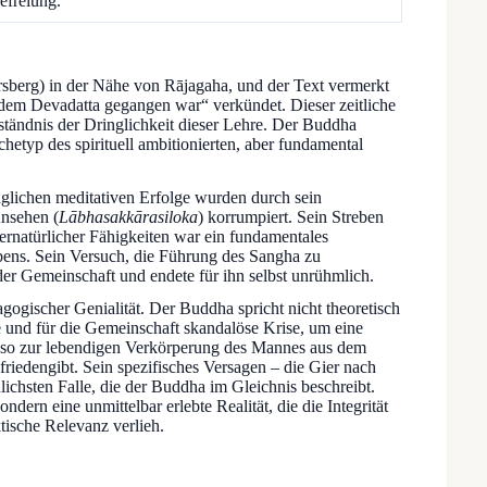
efreiung.
rsberg) in der Nähe von Rājagaha, und der Text vermerkt
hdem Devadatta gegangen war“ verkündet. Dieser zeitliche
ständnis der Dringlichkeit dieser Lehre. Der Buddha
rchetyp des spirituell ambitionierten, aber fundamental
änglichen meditativen Erfolge wurden durch sein
Ansehen (
Lābhasakkārasiloka
) korrumpiert. Sein Streben
rnatürlicher Fähigkeiten war ein fundamentales
bens. Sein Versuch, die Führung des Sangha zu
er Gemeinschaft und endete für ihn selbst unrühmlich.
gogischer Genialität. Der Buddha spricht nicht theoretisch
te und für die Gemeinschaft skandalöse Krise, um eine
 so zur lebendigen Verkörperung des Mannes aus dem
friedengibt. Sein spezifisches Versagen – die Gier nach
ichsten Falle, die der Buddha im Gleichnis beschreibt.
ern eine unmittelbar erlebte Realität, die die Integrität
ische Relevanz verlieh.