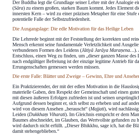
Der Buddha legt die Grundlage seiner Lehre mit der Analogie e
(
Sāra
) zu einem großen, starken Baum kommt. Jedes Element di
innersten Kern – wird zu einer präzisen Metapher für eine Stufe
potentielle Falle der Selbstzufriedenheit.
Die Ausgangslage: Die edle Motivation für das Heilige Leben
Die Lehrrede beginnt mit der Feststellung der korrekten und rei
Mensch erkennt seine fundamentale Verletzlichkeit und Ausgeliefe
verbundenen Formen des Leidens (
Jātiyā Jarāya Maraṇena…
).
Entschluss, einen Weg zu finden, um „dieser ganzen Masse des L
nach endgültiger Befreiung ist der einzige legitime Antrieb für 
Errungenschaften gemessen werden müssen.
Die erste Falle: Blätter und Zweige – Gewinn, Ehre und Ansehe
Ein Praktizierender, der mit der edlen Motivation in die Hauslos
materielle Gaben, den Respekt der Gemeinschaft und einen gute
mit diesen äußeren Erfolgen zufrieden ist und seinen ursprüngliche
Aufgrund dessen beginnt er, sich selbst zu erheben und auf ande
wird von diesem Ansehen „berauscht“ (
Majjati
), wird nachlässig
Leiden (
Dukkhaṃ Viharati
). Im Gleichnis entspricht er dem Man
Baumes abschneidet, im Glauben, das Wertvollste gefunden zu h
wird dadurch nicht erfüllt. „Dieser Bhikkhu, sage ich, hat die Bl
damit stehengeblieben.“