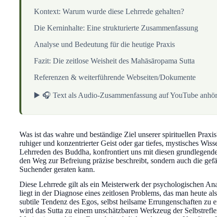
Kontext: Warum wurde diese Lehrrede gehalten?
Die Kerninhalte: Eine strukturierte Zusammenfassung
Analyse und Bedeutung für die heutige Praxis
Fazit: Die zeitlose Weisheit des Mahāsāropama Sutta
Referenzen & weiterführende Webseiten/Dokumente
▶️ 🎧 Text als Audio-Zusammenfassung auf YouTube anhö
Was ist das wahre und beständige Ziel unserer spirituellen Praxis?
ruhiger und konzentrierter Geist oder gar tiefes, mystisches Wi
Lehrreden des Buddha, konfrontiert uns mit diesen grundlegenden
den Weg zur Befreiung präzise beschreibt, sondern auch die gefä
Suchender geraten kann.
Diese Lehrrede gilt als ein Meisterwerk der psychologischen An
liegt in der Diagnose eines zeitlosen Problems, das man heute als
subtile Tendenz des Egos, selbst heilsame Errungenschaften zu 
wird das Sutta zu einem unschätzbaren Werkzeug der Selbstreflexi