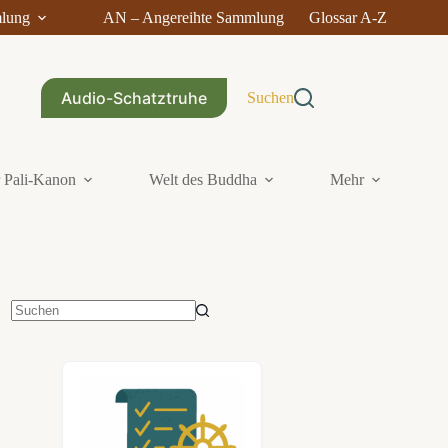
mlung
AN – Angereihte Sammlung
Glossar A-Z
Audio-Schatztruhe
Suchen
 Pali-Kanon
Welt des Buddha
Mehr
Keine
Ergebnisse