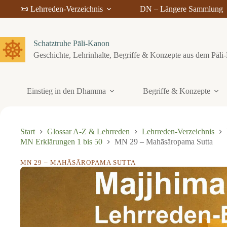
Z
📜 Lehrreden-Verzeichnis
DN – Längere Sammlung
u
m
I
n
Schatztruhe Pāli-Kanon
h
Geschichte, Lehrinhalte, Begriffe & Konzepte aus dem Pāl
a
l
t
s
Einstieg in den Dhamma
Begriffe & Konzepte
p
r
i
n
g
Start
Glossar A-Z & Lehrreden
Lehrreden-Verzeichnis
e
MN Erklärungen 1 bis 50
MN 29 – Mahāsāropama Sutta
n
MN 29 – MAHĀSĀROPAMA SUTTA