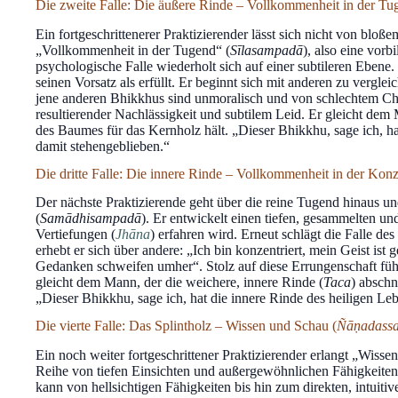
Die zweite Falle: Die äußere Rinde – Vollkommenheit in der Tu
Ein fortgeschrittenerer Praktizierender lässt sich nicht von bloß
„Vollkommenheit in der Tugend“ (
Sīlasampadā
), also eine vor
psychologische Falle wiederholt sich auf einer subtileren Ebene. 
seinen Vorsatz als erfüllt. Er beginnt sich mit anderen zu vergle
jene anderen Bhikkhus sind unmoralisch und von schlechtem Char
resultierender Nachlässigkeit und subtilem Leid. Er gleicht dem
des Baumes für das Kernholz hält. „Dieser Bhikkhu, sage ich, hat
damit stehengeblieben.“
Die dritte Falle: Die innere Rinde – Vollkommenheit in der Konz
Der nächste Praktizierende geht über die reine Tugend hinaus u
(
Samādhisampadā
). Er entwickelt einen tiefen, gesammelten un
Vertiefungen (
Jhāna
) erfahren wird. Erneut schlägt die Falle de
erhebt er sich über andere: „Ich bin konzentriert, mein Geist ist
Gedanken schweifen umher“. Stolz auf diese Errungenschaft führt
gleicht dem Mann, der die weichere, innere Rinde (
Taca
) abschn
„Dieser Bhikkhu, sage ich, hat die innere Rinde des heiligen Leb
Die vierte Falle: Das Splintholz – Wissen und Schau (
Ñāṇadass
Ein noch weiter fortgeschrittener Praktizierender erlangt „Wisse
Reihe von tiefen Einsichten und außergewöhnlichen Fähigkeiten,
kann von hellsichtigen Fähigkeiten bis hin zum direkten, intuitiv