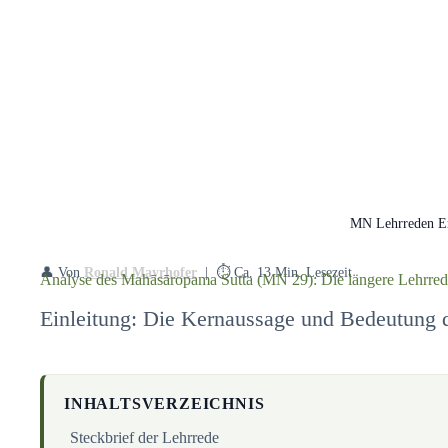
MN Lehrreden E
👤 Von
Ronald Mayrhofer
| ⏱️ Ca. 13 Min. Lesezeit
Analyse des Mahāsāropama Sutta (MN 29): Die längere Lehrre
Einleitung: Die Kernaussage und Bedeutung 
INHALTSVERZEICHNIS
Steckbrief der Lehrrede