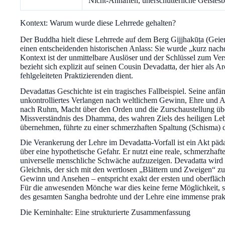
Nicht-Anhaften, unerschütterliche Geistesb
Kontext: Warum wurde diese Lehrrede gehalten?
Der Buddha hielt diese Lehrrede auf dem Berg Gijjhakūṭa (Geie
einen entscheidenden historischen Anlass: Sie wurde „kurz nac
Kontext ist der unmittelbare Auslöser und der Schlüssel zum Ver
bezieht sich explizit auf seinen Cousin Devadatta, der hier als A
fehlgeleiteten Praktizierenden dient.
Devadattas Geschichte ist ein tragisches Fallbeispiel. Seine anf
unkontrolliertes Verlangen nach weltlichem Gewinn, Ehre und 
nach Ruhm, Macht über den Orden und die Zurschaustellung übe
Missverständnis des Dhamma, des wahren Ziels des heiligen Le
übernehmen, führte zu einer schmerzhaften Spaltung (Schisma) d
Die Verankerung der Lehre im Devadatta-Vorfall ist ein Akt päda
über eine hypothetische Gefahr. Er nutzt eine reale, schmerzhaf
universelle menschliche Schwäche aufzuzeigen. Devadatta wird
Gleichnis, der sich mit den wertlosen „Blättern und Zweigen“ zu
Gewinn und Ansehen – entspricht exakt der ersten und oberflächl
Für die anwesenden Mönche war dies keine ferne Möglichkeit, sond
des gesamten Sangha bedrohte und der Lehre eine immense prakt
Die Kerninhalte: Eine strukturierte Zusammenfassung