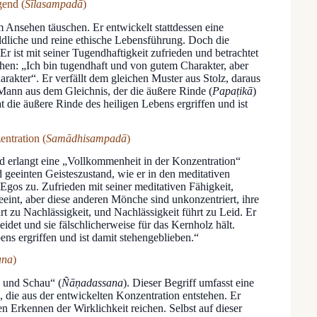
gend (
Sīlasampadā
)
em Ansehen täuschen. Er entwickelt stattdessen eine
bildliche und reine ethische Lebensführung. Doch die
Er ist mit seiner Tugendhaftigkeit zufrieden und betrachtet
ichen: „Ich bin tugendhaft und von gutem Charakter, aber
akter“. Er verfällt dem gleichen Muster aus Stolz, daraus
 Mann aus dem Gleichnis, der die äußere Rinde (
Papaṭikā
)
 die äußere Rinde des heiligen Lebens ergriffen und ist
entration (
Samādhisampadā
)
nd erlangt eine „Vollkommenheit in der Konzentration“
d geeinten Geisteszustand, wie er in den meditativen
s Egos zu. Zufrieden mit seiner meditativen Fähigkeit,
 geeint, aber diese anderen Mönche sind unkonzentriert, ihre
 zu Nachlässigkeit, und Nachlässigkeit führt zu Leid. Er
eidet und sie fälschlicherweise für das Kernholz hält.
ens ergriffen und ist damit stehengeblieben.“
ana
)
n und Schau“ (
Ñāṇadassana
). Dieser Begriff umfasst eine
 die aus der entwickelten Konzentration entstehen. Er
en Erkennen der Wirklichkeit reichen. Selbst auf dieser